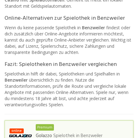
Standort mit Geldspielautomaten.
Online-Alternativen zur Spielothek in Benzweiler
Wenn du keine passende Spielothek in
Benzweiler
findest oder
dich zusätzlich über Online-Angebote informieren möchtest,
kannst du auch geprüfte Online-Anbieter vergleichen. Wichtig ist
dabei, auf Lizenz, Spielerschutz, sichere Zahlungen und
transparente Bedingungen zu achten.
Fazit: Spielotheken in Benzweiler vergleichen
Spielothek.in hilft dir dabei, Spielotheken und Spielhallen in
Benzweiler
übersichtlich zu finden. Nutze die
Standortinformationen, prüfe die Route und vergleiche lokale
Angebote mit passenden Online-Alternativen. Spiele nur, wenn
du mindestens 18 Jahre alt bist, und achte jederzeit auf
verantwortungsvolles Spielen.
Premium
online
Golazzo
Spielothek in
Benzweiler