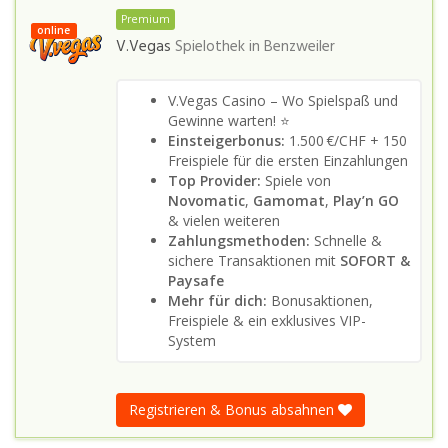
Premium
online
V.Vegas
Spielothek in
Benzweiler
V.Vegas Casino – Wo Spielspaß und
Gewinne warten! ⭐
Einsteigerbonus:
1.500 €/CHF + 150
Freispiele für die ersten Einzahlungen
Top Provider:
Spiele von
Novomatic
,
Gamomat
,
Play’n GO
& vielen weiteren
Zahlungsmethoden:
Schnelle &
sichere Transaktionen mit
SOFORT &
Paysafe
Mehr für dich:
Bonusaktionen,
Freispiele & ein exklusives VIP-
System
Registrieren & Bonus absahnen