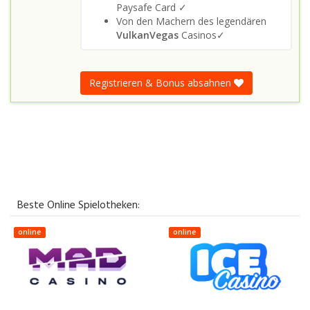
Paysafe Card ✓
Von den Machern des legendären
VulkanVegas
Casinos✓
Registrieren & Bonus absahnen
Beste Online Spielotheken:
online
online