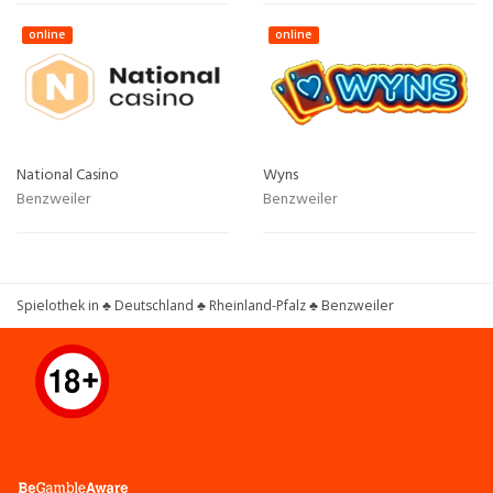
online
online
National Casino
Wyns
Benzweiler
Benzweiler
Spielothek in
♣
Deutschland
♣
Rheinland-Pfalz
♣
Benzweiler