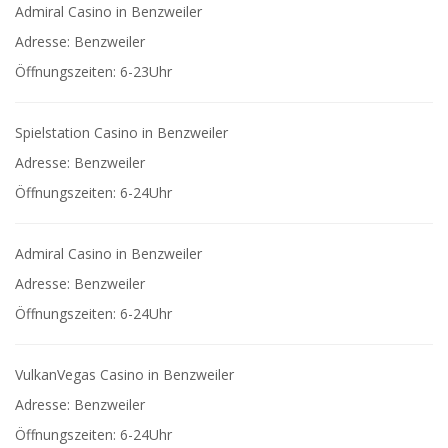
Admiral Casino in Benzweiler
Adresse: Benzweiler
Öffnungszeiten: 6-23Uhr
Spielstation Casino in Benzweiler
Adresse: Benzweiler
Öffnungszeiten: 6-24Uhr
Admiral Casino in Benzweiler
Adresse: Benzweiler
Öffnungszeiten: 6-24Uhr
VulkanVegas Casino in Benzweiler
Adresse: Benzweiler
Öffnungszeiten: 6-24Uhr