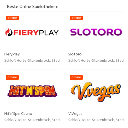
Beste Online Spielotheken:
online
online
FieryPlay
Slotoro
Schloß Holte-Stukenbrock, Stadt Gütersloh
Schloß Holte-Stukenbrock, Stadt 
online
online
Hit’n’Spin Casino
V.Vegas
Schloß Holte-Stukenbrock, Stadt Gütersloh
Schloß Holte-Stukenbrock, Stadt 