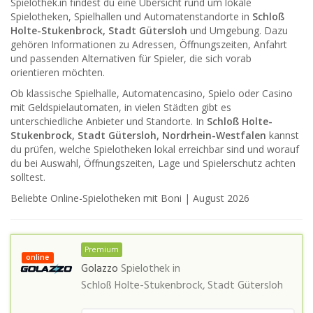
Spielothek.in findest du eine Übersicht rund um lokale
Spielotheken, Spielhallen und Automatenstandorte in
Schloß
Holte-Stukenbrock, Stadt Gütersloh
und Umgebung. Dazu
gehören Informationen zu Adressen, Öffnungszeiten, Anfahrt
und passenden Alternativen für Spieler, die sich vorab
orientieren möchten.
Ob klassische Spielhalle, Automatencasino, Spielo oder Casino
mit Geldspielautomaten, in vielen Städten gibt es
unterschiedliche Anbieter und Standorte. In
Schloß Holte-
Stukenbrock, Stadt Gütersloh, Nordrhein-Westfalen
kannst
du prüfen, welche Spielotheken lokal erreichbar sind und worauf
du bei Auswahl, Öffnungszeiten, Lage und Spielerschutz achten
solltest.
Beliebte Online-Spielotheken mit Boni | August 2026
Premium
online
Golazzo
Spielothek in
Schloß Holte-Stukenbrock, Stadt Gütersloh