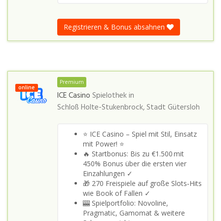
Registrieren & Bonus absahnen
Premium
online
ICE Casino
Spielothek in
Schloß Holte-Stukenbrock, Stadt Gütersloh
⭐ ICE Casino – Spiel mit Stil, Einsatz
mit Power! ⭐
🔥 Startbonus: Bis zu €1.500 mit
450% Bonus über die ersten vier
Einzahlungen ✓
🎁 270 Freispiele auf große Slots‑Hits
wie Book of Fallen ✓
🎰 Spielportfolio: Novoline,
Pragmatic, Gamomat & weitere