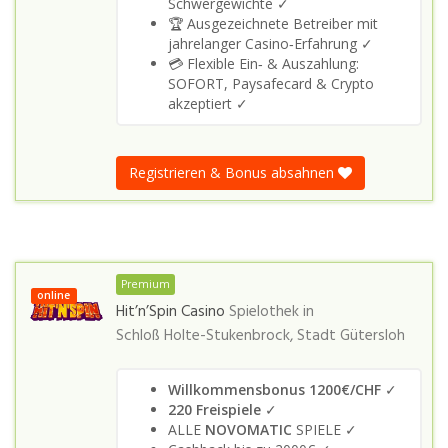
Schwergewichte ✓
🏆 Ausgezeichnete Betreiber mit
jahrelanger Casino‑Erfahrung ✓
💳 Flexible Ein‑ & Auszahlung:
SOFORT, Paysafecard & Crypto
akzeptiert ✓
Registrieren & Bonus absahnen
Premium
online
Hit’n’Spin Casino
Spielothek in
Schloß Holte-Stukenbrock, Stadt Gütersloh
Willkommensbonus 1200€/CHF
✓
220 Freispiele
✓
ALLE
NOVOMATIC
SPIELE ✓