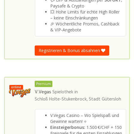
Paysafe & Crypto
💥 Hohe Limits für echte High Roller
– keine Einschränkungen
🎉 Wöchentliche Promos, Cashback
& VIP-Angebote
Registrieren & Bonus absahnen
Premium
online
V.Vegas
Spielothek in
Schloß Holte-Stukenbrock, Stadt Gütersloh
V.Vegas Casino – Wo Spielspaß und
Gewinne warten! ⭐
Einsteigerbonus:
1.500 €/CHF + 150
Freispiele für die ersten Einzahlungen