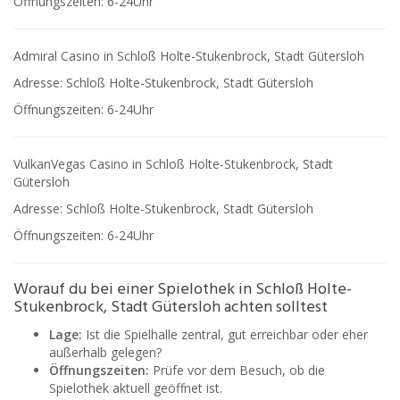
Öffnungszeiten: 6-24Uhr
Admiral Casino in Schloß Holte-Stukenbrock, Stadt Gütersloh
Adresse: Schloß Holte-Stukenbrock, Stadt Gütersloh
Öffnungszeiten: 6-24Uhr
VulkanVegas Casino in Schloß Holte-Stukenbrock, Stadt
Gütersloh
Adresse: Schloß Holte-Stukenbrock, Stadt Gütersloh
Öffnungszeiten: 6-24Uhr
Worauf du bei einer Spielothek in Schloß Holte-
Stukenbrock, Stadt Gütersloh achten solltest
Lage:
Ist die Spielhalle zentral, gut erreichbar oder eher
außerhalb gelegen?
Öffnungszeiten:
Prüfe vor dem Besuch, ob die
Spielothek aktuell geöffnet ist.