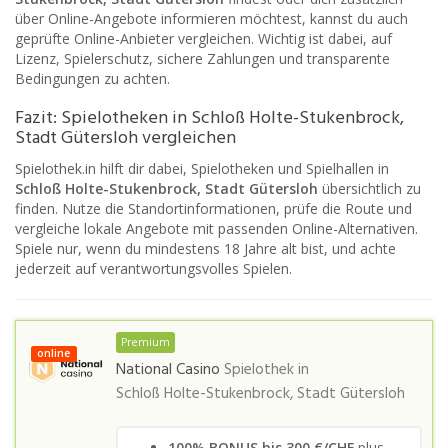
über Online-Angebote informieren möchtest, kannst du auch
geprüfte Online-Anbieter vergleichen. Wichtig ist dabei, auf
Lizenz, Spielerschutz, sichere Zahlungen und transparente
Bedingungen zu achten.
Fazit: Spielotheken in Schloß Holte-Stukenbrock,
Stadt Gütersloh vergleichen
Spielothek.in hilft dir dabei, Spielotheken und Spielhallen in
Schloß Holte-Stukenbrock, Stadt Gütersloh
übersichtlich zu
finden. Nutze die Standortinformationen, prüfe die Route und
vergleiche lokale Angebote mit passenden Online-Alternativen.
Spiele nur, wenn du mindestens 18 Jahre alt bist, und achte
jederzeit auf verantwortungsvolles Spielen.
Premium
online
National Casino
Spielothek in
Schloß Holte-Stukenbrock, Stadt Gütersloh
100% BONUS bis 300 €/CHF
plus