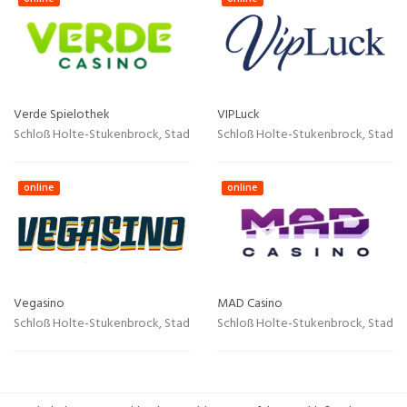
Verde Spielothek
VIPLuck
Schloß Holte-Stukenbrock, Stadt Gütersloh
Schloß Holte-Stukenbrock, Stadt 
online
online
Vegasino
MAD Casino
Schloß Holte-Stukenbrock, Stadt Gütersloh
Schloß Holte-Stukenbrock, Stadt 