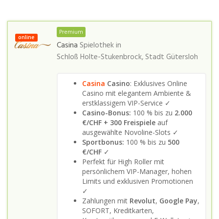
Premium
online
Casina
Spielothek in
Schloß Holte-Stukenbrock, Stadt Gütersloh
Casina
Casino
: Exklusives Online
Casino mit elegantem Ambiente &
erstklassigem VIP-Service ✓
Casino-Bonus:
100 % bis zu
2.000
€/CHF + 300 Freispiele
auf
ausgewählte Novoline-Slots ✓
Sportbonus:
100 % bis zu
500
€/CHF
✓
Perfekt für High Roller mit
persönlichem VIP-Manager, hohen
Limits und exklusiven Promotionen
✓
Zahlungen mit
Revolut
,
Google Pay
,
SOFORT, Kreditkarten,