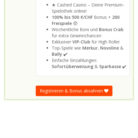
★ Cashed Casino – Deine Premium-
Spielothek online!
100% bis 500 €/CHF
Bonus +
200
Freispiele
🤑
Wöchentliche Boni und
Bonus Crab
für extra Gewinnchancen
Exklusiver
VIP-Club
für High Roller
Top-Spiele wie
Merkur
,
Novoline
&
Bally
✔️
Einfache Einzahlungen:
Sofortüberweisung
&
Sparkasse
✔️
Registrieren & Bonus absahnen