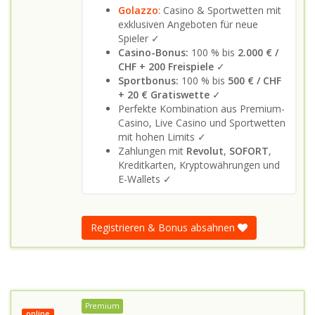
Golazzo
: Casino & Sportwetten mit
exklusiven Angeboten für neue
Spieler ✓
Casino-Bonus:
100 % bis
2.000 € /
CHF + 200 Freispiele
✓
Sportbonus:
100 % bis
500 € / CHF
+ 20 € Gratiswette
✓
Perfekte Kombination aus Premium-
Casino, Live Casino und Sportwetten
mit hohen Limits ✓
Zahlungen mit
Revolut
,
SOFORT
,
Kreditkarten, Kryptowährungen und
E-Wallets ✓
Registrieren & Bonus absahnen
Premium
online