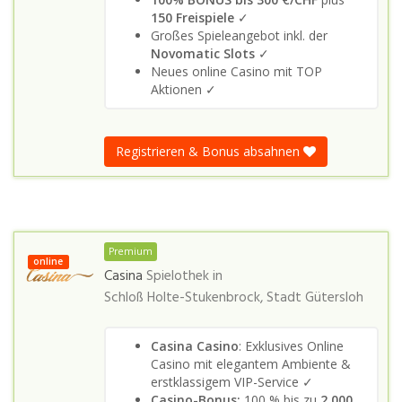
150 Freispiele
✓
Großes Spieleangebot inkl. der
Novomatic Slots
✓
Neues online Casino mit TOP
Aktionen ✓
Registrieren & Bonus absahnen
Premium
online
Casina
Spielothek in
Schloß Holte-Stukenbrock, Stadt Gütersloh
Casina Casino
: Exklusives Online
Casino mit elegantem Ambiente &
erstklassigem VIP-Service ✓
Casino-Bonus:
100 % bis zu
2.000