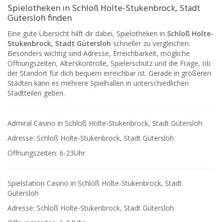
Spielotheken in Schloß Holte-Stukenbrock, Stadt
Gütersloh finden
Eine gute Übersicht hilft dir dabei, Spielotheken in
Schloß Holte-
Stukenbrock, Stadt Gütersloh
schneller zu vergleichen.
Besonders wichtig sind Adresse, Erreichbarkeit, mögliche
Öffnungszeiten, Alterskontrolle, Spielerschutz und die Frage, ob
der Standort für dich bequem erreichbar ist. Gerade in größeren
Städten kann es mehrere Spielhallen in unterschiedlichen
Stadtteilen geben.
Admiral Casino in Schloß Holte-Stukenbrock, Stadt Gütersloh
Adresse: Schloß Holte-Stukenbrock, Stadt Gütersloh
Öffnungszeiten: 6-23Uhr
Spielstation Casino in Schloß Holte-Stukenbrock, Stadt
Gütersloh
Adresse: Schloß Holte-Stukenbrock, Stadt Gütersloh