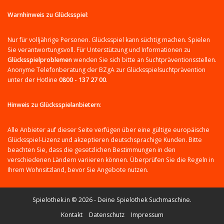
Warnhinweis zu Glücksspiel
:
Nur für volljährige Personen. Glücksspiel kann süchtig machen. Spielen
Sie verantwortungsvoll. Für Unterstützung und Informationen zu
Glücksspielproblemen
wenden Sie sich bitte an Suchtpräventionsstellen.
Anonyme Telefonberatung der BZgA zur Glücksspielsuchtprävention
unter der Hotline
0800 - 137 27 00
.
Hinweis zu Glücksspielanbietern
:
Alle Anbieter auf dieser Seite verfügen über eine gültige europäische
Glücksspiel-Lizenz und akzeptieren deutschsprachige Kunden. Bitte
beachten Sie, dass die gesetzlichen Bestimmungen in den
verschiedenen Ländern variieren können. Überprüfen Sie die Regeln in
Ihrem Wohnsitzland, bevor Sie Angebote nutzen.
Spielothek.in © 2026 - Deine Spielothek Suchmaschine.
Kontakt
Datenschutz
Impressum