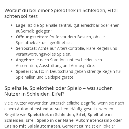
Worauf du bei einer Spielothek in Schleiden, Eifel
achten solltest
Lage:
Ist die Spielhalle zentral, gut erreichbar oder eher
außerhalb gelegen?
Öffnungszeiten:
Prüfe vor dem Besuch, ob die
Spielothek aktuell geöffnet ist.
Seriosität:
Achte auf Alterskontrolle, klare Regeln und
verantwortungsvolles Spielen.
Angebot:
Je nach Standort unterscheiden sich
Automaten, Ausstattung und Atmosphäre.
Spielerschutz:
In Deutschland gelten strenge Regeln für
Spielhallen und Geldspielgeräte.
Spielhalle, Spielothek oder Spielo – was suchen
Nutzer in Schleiden, Eifel?
Viele Nutzer verwenden unterschiedliche Begriffe, wenn sie nach
einem Automatenstandort suchen. Häufig gesucht werden
Begriffe wie
Spielothek in Schleiden, Eifel
,
Spielhalle in
Schleiden, Eifel
,
Spielo in der Nähe
,
Automatencasino
oder
Casino mit Spielautomaten
. Gemeint ist meist ein lokaler