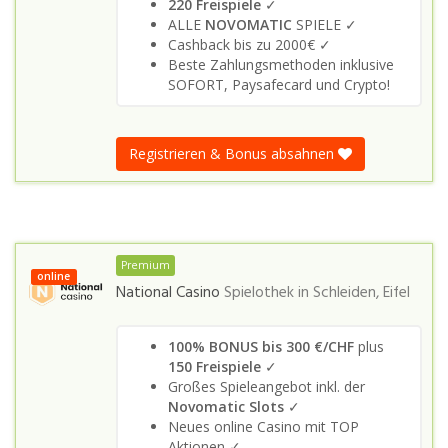
220 Freispiele
✓
ALLE
NOVOMATIC
SPIELE ✓
Cashback bis zu 2000€ ✓
Beste Zahlungsmethoden inklusive
SOFORT, Paysafecard und Crypto!
Registrieren & Bonus absahnen
Premium
online
National Casino
Spielothek in
Schleiden, Eifel
100% BONUS bis 300 €/CHF
plus
150 Freispiele
✓
Großes Spieleangebot inkl. der
Novomatic Slots
✓
Neues online Casino mit TOP
Aktionen ✓