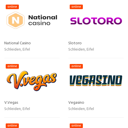
online
online
National Casino
Slotoro
Schleiden, Eifel
Schleiden, Eifel
online
online
V.Vegas
Vegasino
Schleiden, Eifel
Schleiden, Eifel
online
online