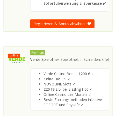
Sofortüberweisung
&
Sparkasse
✔️
Registrieren & Bonus absahnen
Premium
online
Verde Spielothek
Spielothek in
Schleiden, Eifel
Verde Casino Bonus
1200 €
✓
Keine LIMITS
✓
NOVOLINE
Slots ✓
220
FS
z.B. bei Sizzling Hot ✓
Online Casino des Monats ✓
Beste Zahlungsmethoden inklusive
SOFORT und Paysafe ✓