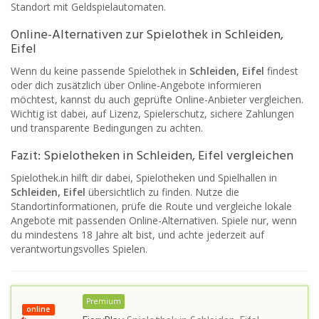
Standort mit Geldspielautomaten.
Online-Alternativen zur Spielothek in Schleiden,
Eifel
Wenn du keine passende Spielothek in
Schleiden, Eifel
findest
oder dich zusätzlich über Online-Angebote informieren
möchtest, kannst du auch geprüfte Online-Anbieter vergleichen.
Wichtig ist dabei, auf Lizenz, Spielerschutz, sichere Zahlungen
und transparente Bedingungen zu achten.
Fazit: Spielotheken in Schleiden, Eifel vergleichen
Spielothek.in hilft dir dabei, Spielotheken und Spielhallen in
Schleiden, Eifel
übersichtlich zu finden. Nutze die
Standortinformationen, prüfe die Route und vergleiche lokale
Angebote mit passenden Online-Alternativen. Spiele nur, wenn
du mindestens 18 Jahre alt bist, und achte jederzeit auf
verantwortungsvolles Spielen.
Premium
online