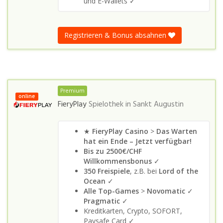
und E-Wallets ✓
Registrieren & Bonus absahnen
Premium
online
FieryPlay
Spielothek in
Sankt Augustin
★
FieryPlay Casino
>
Das Warten
hat ein Ende – Jetzt verfügbar!
Bis zu 2500€/CHF
Willkommensbonus
✓
350 Freispiele
, z.B. bei
Lord of the
Ocean
✓
Alle Top-Games
>
Novomatic
✓
Pragmatic
✓
Kreditkarten, Crypto, SOFORT,
Paysafe Card ✓