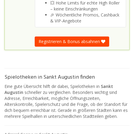
💥 Hohe Limits für echte High Roller
– keine Einschränkungen
🎉 Wöchentliche Promos, Cashback
& VIP-Angebote
Registrieren & Bonus absahnen
Spielotheken in Sankt Augustin finden
Eine gute Übersicht hilft dir dabei, Spielotheken in
Sankt
Augustin
schneller zu vergleichen. Besonders wichtig sind
Adresse, Erreichbarkeit, mögliche Öffnungszeiten,
Alterskontrolle, Spielerschutz und die Frage, ob der Standort für
dich bequem erreichbar ist. Gerade in größeren Städten kann es
mehrere Spielhallen in unterschiedlichen Stadtteilen geben.