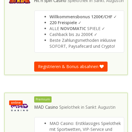
Hit’n’Spin Casino
Spielothek in
Sankt Augustin
Willkommensbonus 1200€/CHF
✓
220 Freispiele
✓
ALLE
NOVOMATIC
SPIELE ✓
Cashback bis zu 2000€ ✓
Beste Zahlungsmethoden inklusive
SOFORT, Paysafecard und Crypto!
Registrieren & Bonus absahnen
Premium
online
MAD Casino
Spielothek in
Sankt Augustin
MAD Casino: Erstklassiges Spielothek
mit Sportwetten, VIP-Service und