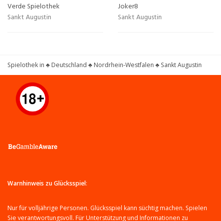
Verde Spielothek
Joker8
Sankt Augustin
Sankt Augustin
Spielothek in
♣
Deutschland
♣
Nordrhein-Westfalen
♣
Sankt Augustin
Warnhinweis zu Glücksspiel
:
Nur für volljährige Personen. Glücksspiel kann süchtig machen. Spielen
Sie verantwortungsvoll. Für Unterstützung und Informationen zu