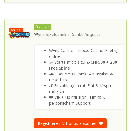
Premium
online
Wyns
Spielothek in
Sankt Augustin
Wyns Casino – Luxus-Casino-Feeling
online!
🎉 Starte mit bis zu
€/CHF500 + 200
Free Spins
🎮 Über 5.500 Spiele – Klassiker &
neue Hits
💰 Einzahlungen mit Fiat & Krypto
möglich
👑 VIP-Club mit Boni, Limits &
persönlichem Support
Registrieren & Bonus absahnen