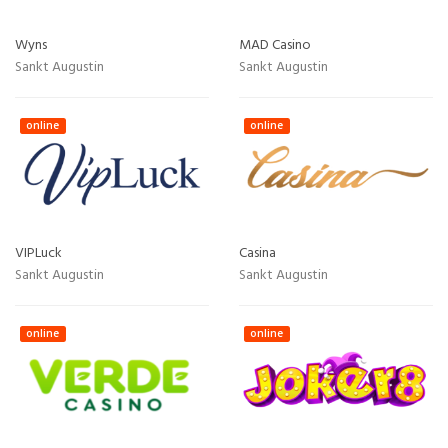
Wyns
MAD Casino
Sankt Augustin
Sankt Augustin
online
online
VIPLuck
Casina
Sankt Augustin
Sankt Augustin
online
online