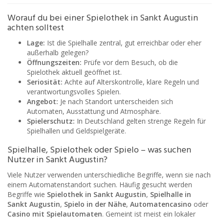
Worauf du bei einer Spielothek in Sankt Augustin
achten solltest
Lage:
Ist die Spielhalle zentral, gut erreichbar oder eher
außerhalb gelegen?
Öffnungszeiten:
Prüfe vor dem Besuch, ob die
Spielothek aktuell geöffnet ist.
Seriosität:
Achte auf Alterskontrolle, klare Regeln und
verantwortungsvolles Spielen.
Angebot:
Je nach Standort unterscheiden sich
Automaten, Ausstattung und Atmosphäre.
Spielerschutz:
In Deutschland gelten strenge Regeln für
Spielhallen und Geldspielgeräte.
Spielhalle, Spielothek oder Spielo – was suchen
Nutzer in Sankt Augustin?
Viele Nutzer verwenden unterschiedliche Begriffe, wenn sie nach
einem Automatenstandort suchen. Häufig gesucht werden
Begriffe wie
Spielothek in Sankt Augustin
,
Spielhalle in
Sankt Augustin
,
Spielo in der Nähe
,
Automatencasino
oder
Casino mit Spielautomaten
. Gemeint ist meist ein lokaler