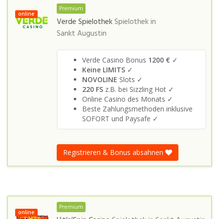
Premium
online
Verde Spielothek
Spielothek in
Sankt Augustin
Verde Casino Bonus
1200 €
✓
Keine LIMITS
✓
NOVOLINE
Slots ✓
220
FS
z.B. bei Sizzling Hot ✓
Online Casino des Monats ✓
Beste Zahlungsmethoden inklusive
SOFORT und Paysafe ✓
Registrieren & Bonus absahnen
Premium
online