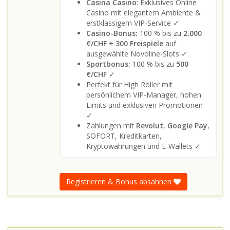
Casina Casino
: Exklusives Online
Casino mit elegantem Ambiente &
erstklassigem VIP-Service ✓
Casino-Bonus:
100 % bis zu
2.000
€/CHF + 300 Freispiele
auf
ausgewählte Novoline-Slots ✓
Sportbonus:
100 % bis zu
500
€/CHF
✓
Perfekt für High Roller mit
persönlichem VIP-Manager, hohen
Limits und exklusiven Promotionen
✓
Zahlungen mit
Revolut
,
Google Pay
,
SOFORT, Kreditkarten,
Kryptowährungen und E-Wallets ✓
Registrieren & Bonus absahnen