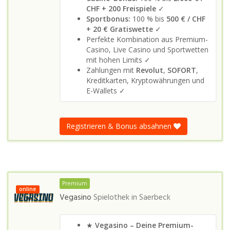
CHF + 200 Freispiele
✓
Sportbonus:
100 % bis
500 € / CHF
+ 20 € Gratiswette
✓
Perfekte Kombination aus Premium-
Casino, Live Casino und Sportwetten
mit hohen Limits ✓
Zahlungen mit
Revolut
,
SOFORT
,
Kreditkarten, Kryptowährungen und
E-Wallets ✓
Registrieren & Bonus absahnen
Premium
online
Vegasino
Spielothek in
Saerbeck
★
Vegasino – Deine Premium-