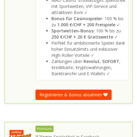
MAD Casino: Erstklassiges Spielothek
mit Sportwetten, VIP-Service und
attraktiven Boni ✓
Bonus für Casinospieler:
100 % bis
zu
1.000 €/CHF + 200 Freispiele
✓
Sportwetten-Bonus:
100 % bis zu
250 €/CHF + 20 € Gratiswette
✓
Perfekt für ambitionierte Spieler dank
hoher Einsatzlimits und exklusiver
High-Roller-Vorteile ✓
Zahlungen über
Revolut
,
SOFORT
,
Kreditkarte, Kryptowährungen,
Banktransfer und E-Wallets ✓
Registrieren & Bonus absahnen
Premium
online