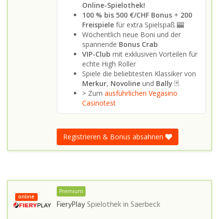
Online-Spielothek!
100 % bis 500 €/CHF Bonus
+
200
Freispiele
für extra Spielspaß 🎰
Wöchentlich neue Boni und der
spannende
Bonus Crab
VIP-Club
mit exklusiven Vorteilen für
echte High Roller
Spiele die beliebtesten Klassiker von
Merkur
,
Novoline
und
Bally
🃏
> Zum
ausführlichen Vegasino
Casinotest
Registrieren & Bonus absahnen
Premium
online
FieryPlay
Spielothek in
Saerbeck