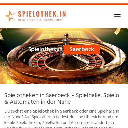
Skip
to
main
Toggl
content
navig
Spielothek in
Saerbeck
Spielotheken in Saerbeck – Spielhalle, Spielo
& Automaten in der Nähe
Du suchst eine
Spielothek in Saerbeck
oder eine Spielhalle in
der Nähe? Auf Spielothek.in findest du eine Übersicht rund um
lokale Spielotheken, Spielhallen und Automatenstandorte in