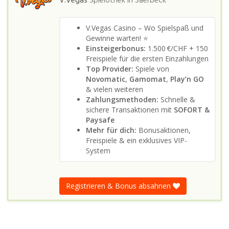
V.Vegas
Spielothek in
Saerbeck
V.Vegas Casino – Wo Spielspaß und
Gewinne warten! ⭐
Einsteigerbonus:
1.500 €/CHF + 150
Freispiele für die ersten Einzahlungen
Top Provider:
Spiele von
Novomatic
,
Gamomat
,
Play’n GO
& vielen weiteren
Zahlungsmethoden:
Schnelle &
sichere Transaktionen mit
SOFORT &
Paysafe
Mehr für dich:
Bonusaktionen,
Freispiele & ein exklusives VIP-
System
Registrieren & Bonus absahnen