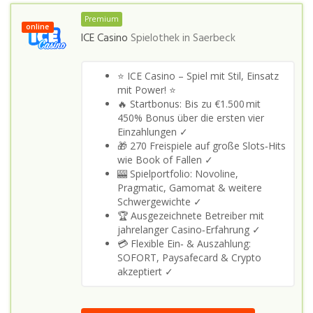
Premium
online
ICE Casino
Spielothek in
Saerbeck
⭐ ICE Casino – Spiel mit Stil, Einsatz
mit Power! ⭐
🔥 Startbonus: Bis zu €1.500 mit
450% Bonus über die ersten vier
Einzahlungen ✓
🎁 270 Freispiele auf große Slots‑Hits
wie Book of Fallen ✓
🎰 Spielportfolio: Novoline,
Pragmatic, Gamomat & weitere
Schwergewichte ✓
🏆 Ausgezeichnete Betreiber mit
jahrelanger Casino‑Erfahrung ✓
💳 Flexible Ein‑ & Auszahlung:
SOFORT, Paysafecard & Crypto
akzeptiert ✓