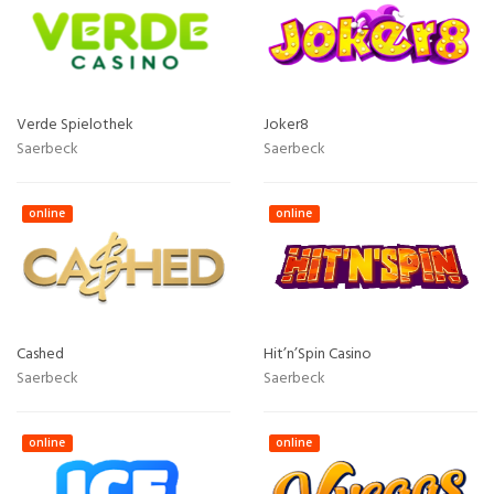
Verde Spielothek
Joker8
Saerbeck
Saerbeck
online
online
Cashed
Hit’n’Spin Casino
Saerbeck
Saerbeck
online
online