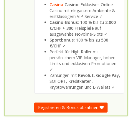
Casina
Casino
: Exklusives Online
Casino mit elegantem Ambiente &
erstklassigem VIP-Service ✓
Casino-Bonus:
100 % bis zu
2.000
€/CHF + 300 Freispiele
auf
ausgewählte Novoline-Slots ✓
Sportbonus:
100 % bis zu
500
€/CHF
✓
Perfekt für High Roller mit
persönlichem VIP-Manager, hohen
Limits und exklusiven Promotionen
✓
Zahlungen mit
Revolut
,
Google Pay
,
SOFORT, Kreditkarten,
Kryptowährungen und E-Wallets ✓
Registrieren & Bonus absahnen