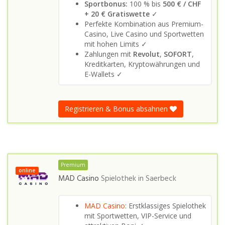
Sportbonus:
100 % bis
500 € / CHF
+ 20 € Gratiswette
✓
Perfekte Kombination aus Premium-
Casino, Live Casino und Sportwetten
mit hohen Limits ✓
Zahlungen mit
Revolut
,
SOFORT
,
Kreditkarten, Kryptowährungen und
E-Wallets ✓
Registrieren & Bonus absahnen
Premium
online
MAD Casino
Spielothek in
Saerbeck
MAD Casino
: Erstklassiges Spielothek
mit Sportwetten, VIP-Service und