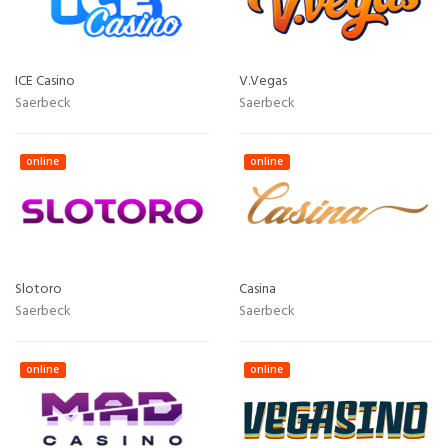
ICE Casino
V.Vegas
Saerbeck
Saerbeck
online
online
Slotoro
Casina
Saerbeck
Saerbeck
online
online