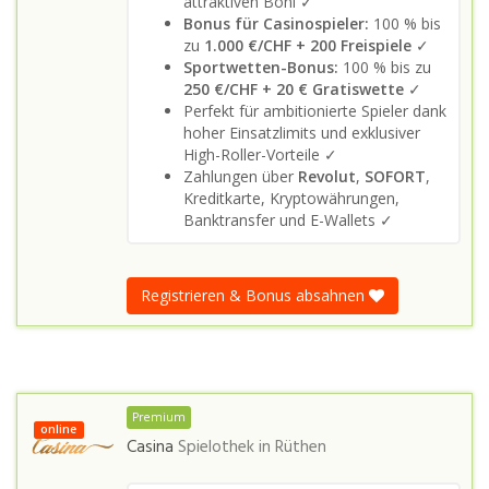
attraktiven Boni ✓
Bonus für Casinospieler:
100 % bis
zu
1.000 €/CHF + 200 Freispiele
✓
Sportwetten-Bonus:
100 % bis zu
250 €/CHF + 20 € Gratiswette
✓
Perfekt für ambitionierte Spieler dank
hoher Einsatzlimits und exklusiver
High-Roller-Vorteile ✓
Zahlungen über
Revolut
,
SOFORT
,
Kreditkarte, Kryptowährungen,
Banktransfer und E-Wallets ✓
Registrieren & Bonus absahnen
Premium
online
Casina
Spielothek in
Rüthen