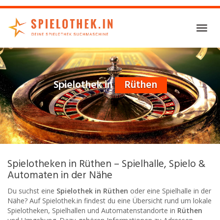
Skip
to
main
Toggl
content
navig
Spielothek in
Rüthen
Spielotheken in Rüthen – Spielhalle, Spielo &
Automaten in der Nähe
Du suchst eine
Spielothek in Rüthen
oder eine Spielhalle in der
Nähe? Auf Spielothek.in findest du eine Übersicht rund um lokale
Spielotheken, Spielhallen und Automatenstandorte in
Rüthen