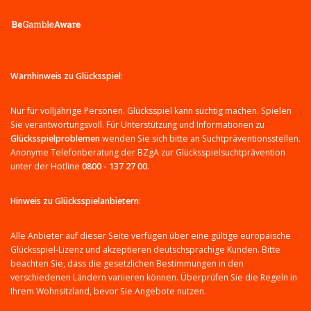
Warnhinweis zu Glücksspiel
:
Nur für volljährige Personen. Glücksspiel kann süchtig machen. Spielen
Sie verantwortungsvoll. Für Unterstützung und Informationen zu
Glücksspielproblemen
wenden Sie sich bitte an Suchtpräventionsstellen.
Anonyme Telefonberatung der BZgA zur Glücksspielsuchtprävention
unter der Hotline
0800 - 137 27 00
.
Hinweis zu Glücksspielanbietern
:
Alle Anbieter auf dieser Seite verfügen über eine gültige europäische
Glücksspiel-Lizenz und akzeptieren deutschsprachige Kunden. Bitte
beachten Sie, dass die gesetzlichen Bestimmungen in den
verschiedenen Ländern variieren können. Überprüfen Sie die Regeln in
Ihrem Wohnsitzland, bevor Sie Angebote nutzen.