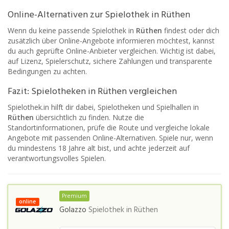
Online-Alternativen zur Spielothek in Rüthen
Wenn du keine passende Spielothek in
Rüthen
findest oder dich
zusätzlich über Online-Angebote informieren möchtest, kannst
du auch geprüfte Online-Anbieter vergleichen. Wichtig ist dabei,
auf Lizenz, Spielerschutz, sichere Zahlungen und transparente
Bedingungen zu achten.
Fazit: Spielotheken in Rüthen vergleichen
Spielothek.in hilft dir dabei, Spielotheken und Spielhallen in
Rüthen
übersichtlich zu finden. Nutze die
Standortinformationen, prüfe die Route und vergleiche lokale
Angebote mit passenden Online-Alternativen. Spiele nur, wenn
du mindestens 18 Jahre alt bist, und achte jederzeit auf
verantwortungsvolles Spielen.
Premium
online
Golazzo
Spielothek in
Rüthen