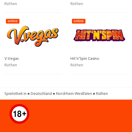
Rüthen
Rüthen
online
online
V.Vegas
Hit’n’Spin Casino
Rüthen
Rüthen
Spielothek in
♣
Deutschland
♣
Nordrhein-Westfalen
♣
Rüthen