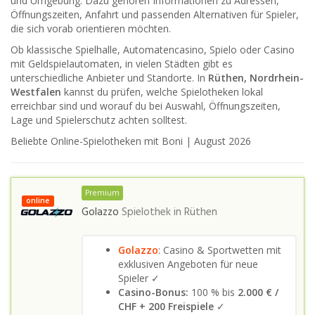
und Umgebung. Dazu gehören Informationen zu Adressen,
Öffnungszeiten, Anfahrt und passenden Alternativen für Spieler,
die sich vorab orientieren möchten.
Ob klassische Spielhalle, Automatencasino, Spielo oder Casino
mit Geldspielautomaten, in vielen Städten gibt es
unterschiedliche Anbieter und Standorte. In
Rüthen, Nordrhein-
Westfalen
kannst du prüfen, welche Spielotheken lokal
erreichbar sind und worauf du bei Auswahl, Öffnungszeiten,
Lage und Spielerschutz achten solltest.
Beliebte Online-Spielotheken mit Boni | August 2026
Premium
online
Golazzo
Spielothek in
Rüthen
Golazzo
: Casino & Sportwetten mit
exklusiven Angeboten für neue
Spieler ✓
Casino-Bonus:
100 % bis
2.000 € /
CHF + 200 Freispiele
✓