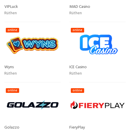
VIPLuck
MAD Casino
Rüthen
Rüthen
online
online
Wyns
ICE Casino
Rüthen
Rüthen
online
online
Golazzo
FieryPlay