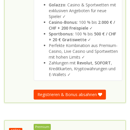
Golazzo
: Casino & Sportwetten mit
exklusiven Angeboten für neue
Spieler ✓
Casino-Bonus:
100 % bis
2.000 € /
CHF + 200 Freispiele
✓
Sportbonus:
100 % bis
500 € / CHF
+ 20 € Gratiswette
✓
Perfekte Kombination aus Premium-
Casino, Live Casino und Sportwetten
mit hohen Limits ✓
Zahlungen mit
Revolut
,
SOFORT
,
Kreditkarten, Kryptowährungen und
E-Wallets ✓
Registrieren & Bonus absahnen
Premium