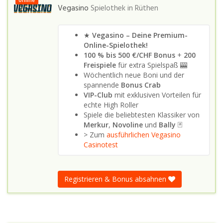
online
Vegasino
Spielothek in
Rüthen
★
Vegasino – Deine Premium-
Online-Spielothek!
100 % bis 500 €/CHF Bonus
+
200
Freispiele
für extra Spielspaß 🎰
Wöchentlich neue Boni und der
spannende
Bonus Crab
VIP-Club
mit exklusiven Vorteilen für
echte High Roller
Spiele die beliebtesten Klassiker von
Merkur
,
Novoline
und
Bally
🃏
> Zum
ausführlichen Vegasino
Casinotest
Registrieren & Bonus absahnen