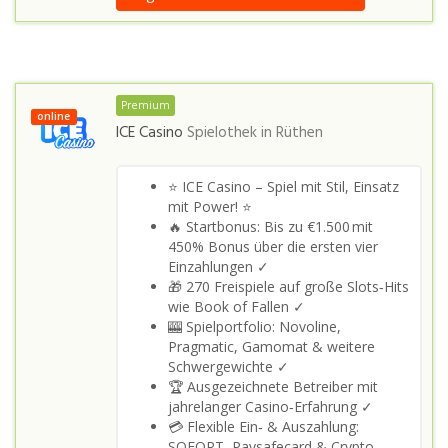
Premium
online
ICE Casino
Spielothek in
Rüthen
⭐ ICE Casino – Spiel mit Stil, Einsatz
mit Power! ⭐
🔥 Startbonus: Bis zu €1.500 mit
450% Bonus über die ersten vier
Einzahlungen ✓
🎁 270 Freispiele auf große Slots‑Hits
wie Book of Fallen ✓
🎰 Spielportfolio: Novoline,
Pragmatic, Gamomat & weitere
Schwergewichte ✓
🏆 Ausgezeichnete Betreiber mit
jahrelanger Casino‑Erfahrung ✓
💳 Flexible Ein‑ & Auszahlung:
SOFORT, Paysafecard & Crypto