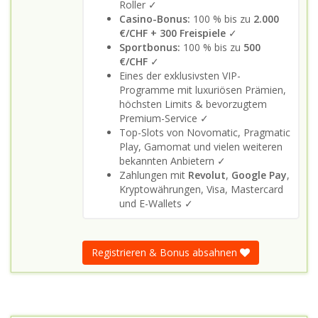
Roller ✓
Casino-Bonus:
100 % bis zu
2.000
€/CHF + 300 Freispiele
✓
Sportbonus:
100 % bis zu
500
€/CHF
✓
Eines der exklusivsten VIP-
Programme mit luxuriösen Prämien,
höchsten Limits & bevorzugtem
Premium-Service ✓
Top-Slots von Novomatic, Pragmatic
Play, Gamomat und vielen weiteren
bekannten Anbietern ✓
Zahlungen mit
Revolut
,
Google Pay
,
Kryptowährungen, Visa, Mastercard
und E-Wallets ✓
Registrieren & Bonus absahnen