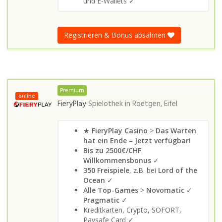
und E-Wallets ✓
Registrieren & Bonus absahnen
Premium
online
FieryPlay
Spielothek in
Roetgen, Eifel
★
FieryPlay Casino
>
Das Warten
hat ein Ende – Jetzt verfügbar!
Bis zu 2500€/CHF
Willkommensbonus
✓
350 Freispiele
, z.B. bei
Lord of the
Ocean
✓
Alle Top-Games
>
Novomatic
✓
Pragmatic
✓
Kreditkarten, Crypto, SOFORT,
Paysafe Card ✓