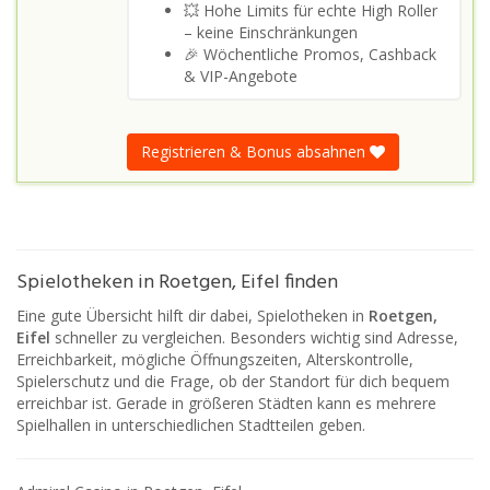
💥 Hohe Limits für echte High Roller
– keine Einschränkungen
🎉 Wöchentliche Promos, Cashback
& VIP-Angebote
Registrieren & Bonus absahnen
Spielotheken in Roetgen, Eifel finden
Eine gute Übersicht hilft dir dabei, Spielotheken in
Roetgen,
Eifel
schneller zu vergleichen. Besonders wichtig sind Adresse,
Erreichbarkeit, mögliche Öffnungszeiten, Alterskontrolle,
Spielerschutz und die Frage, ob der Standort für dich bequem
erreichbar ist. Gerade in größeren Städten kann es mehrere
Spielhallen in unterschiedlichen Stadtteilen geben.