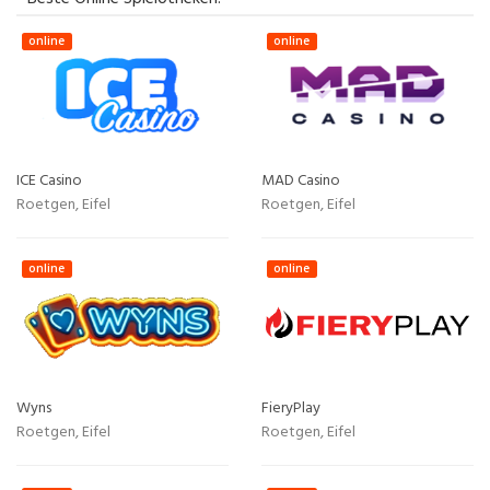
online
online
ICE Casino
MAD Casino
Roetgen, Eifel
Roetgen, Eifel
online
online
Wyns
FieryPlay
Roetgen, Eifel
Roetgen, Eifel