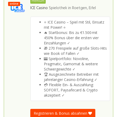
Premium
online
ICE Casino
Spielothek in
Roetgen, Eifel
⭐ ICE Casino – Spiel mit Stil, Einsatz
mit Power! ⭐
🔥 Startbonus: Bis zu €1.500 mit
450% Bonus über die ersten vier
Einzahlungen ✓
🎁 270 Freispiele auf große Slots‑Hits
wie Book of Fallen ✓
🎰 Spielportfolio: Novoline,
Pragmatic, Gamomat & weitere
Schwergewichte ✓
🏆 Ausgezeichnete Betreiber mit
jahrelanger Casino‑Erfahrung ✓
💳 Flexible Ein‑ & Auszahlung:
SOFORT, Paysafecard & Crypto
akzeptiert ✓
Registrieren & Bonus absahnen