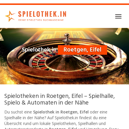
Skip
to
main
Toggl
content
navig
Spielothek in
Roetgen, Eifel
Spielotheken in Roetgen, Eifel – Spielhalle,
Spielo & Automaten in der Nähe
Du suchst eine
Spielothek in Roetgen, Eifel
oder eine
Spielhalle in der Nähe? Auf Spielothek.in findest du eine
Übersicht rund um lokale Spielotheken, Spielhallen und