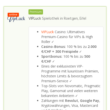
Premium
online
VIPLuck
Spielothek in
Roetgen, Eifel
VIPLuck
Casino: Ultimatives
Premium-Casino für VIPs & High
Roller ✓
Casino-Bonus:
100 % bis zu
2.000
€/CHF + 300 Freispiele
✓
Sportbonus:
100 % bis zu
500
€/CHF
✓
Eines der exklusivsten VIP-
Programme mit luxuriösen Prämien,
höchsten Limits & bevorzugtem
Premium-Service ✓
Top-Slots von Novomatic, Pragmatic
Play, Gamomat und vielen weiteren
bekannten Anbietern ✓
Zahlungen mit
Revolut
,
Google Pay
,
Kryptowährungen, Visa, Mastercard