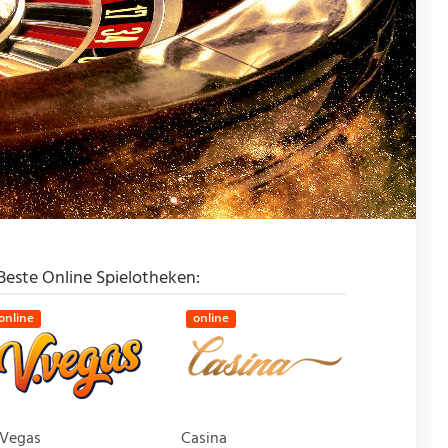
Beste Online Spielotheken:
online
online
.Vegas
Casina