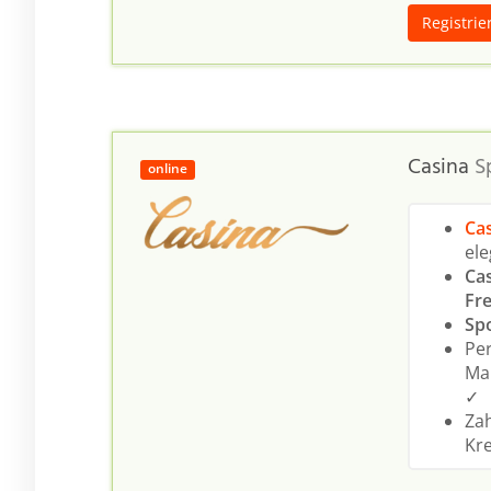
Registri
Casina
S
online
Ca
el
Ca
Fre
Sp
Per
Ma
✓
Za
Kr