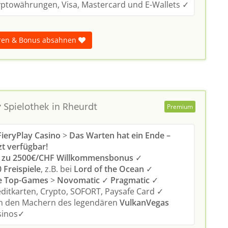
yptowährungen, Visa, Mastercard und E-Wallets ✓
eren & Bonus absahnen
y
Spielothek in
Rheurdt
Premium
FieryPlay Casino
>
Das Warten hat ein Ende –
zt verfügbar!
s zu 2500€/CHF Willkommensbonus
✓
 Freispiele
, z.B. bei
Lord of the Ocean
✓
le Top-Games
>
Novomatic
✓
Pragmatic
✓
ditkarten, Crypto, SOFORT, Paysafe Card ✓
n den Machern des legendären
VulkanVegas
sinos✓