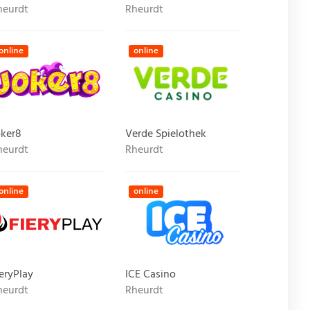
heurdt
Rheurdt
online
online
oker8
Verde Spielothek
heurdt
Rheurdt
online
online
eryPlay
ICE Casino
heurdt
Rheurdt