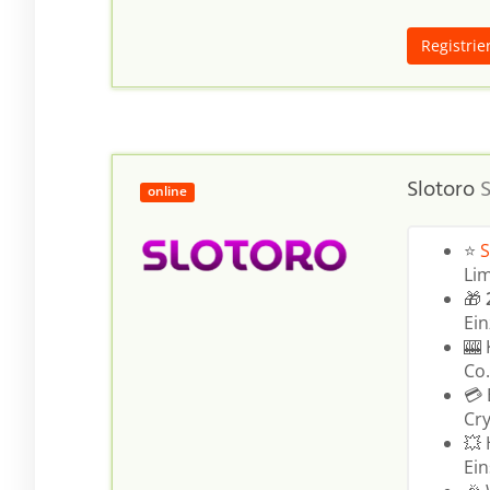
Registri
Slotoro
S
online
⭐
S
Lim
🎁
Ei
🎰 
Co.
💳
Cr
💥 
Ei