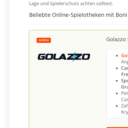
Lage und Spielerschutz achten solltest.
Beliebte Online-Spielotheken mit Boni
Golazzo
online
Go
Ang
Ca
Fre
Sp
Gr
Pe
Ca
Za
Kr