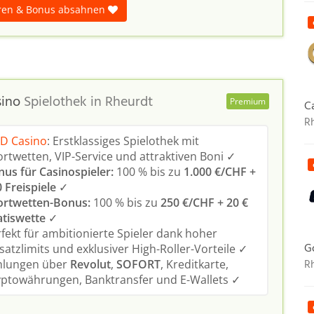
eren & Bonus absahnen
ino
Spielothek in
Rheurdt
Premium
C
R
D Casino
: Erstklassiges Spielothek mit
rtwetten, VIP-Service und attraktiven Boni ✓
us für Casinospieler:
100 % bis zu
1.000 €/CHF +
 Freispiele
✓
ortwetten-Bonus:
100 % bis zu
250 €/CHF + 20 €
atiswette
✓
fekt für ambitionierte Spieler dank hoher
G
satzlimits und exklusiver High-Roller-Vorteile ✓
R
hlungen über
Revolut
,
SOFORT
, Kreditkarte,
yptowährungen, Banktransfer und E-Wallets ✓