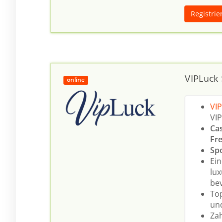
Registri
VIPLuck
online
VI
VIP
Ca
Fre
Sp
Ein
lux
be
To
un
Za