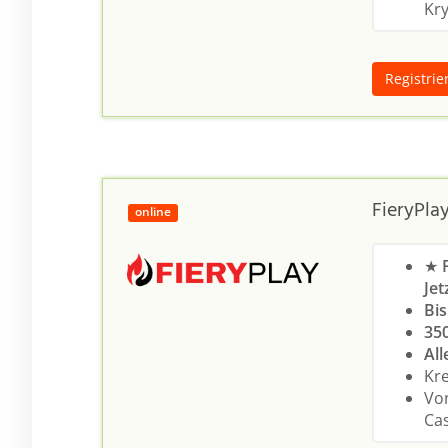
Kr
Registri
FieryPla
online
★
Jet
Bi
350
Al
Kre
Vo
Ca