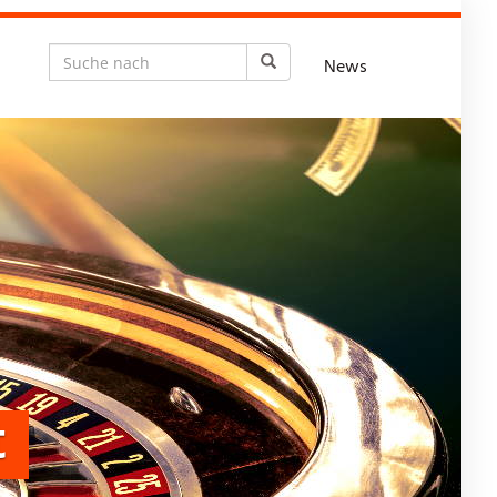
News
t