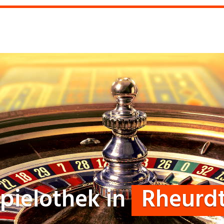
pielothek in
Rheurd