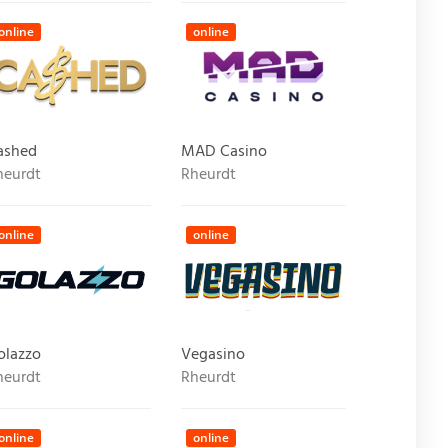
online
online
ashed
MAD Casino
heurdt
Rheurdt
online
online
olazzo
Vegasino
heurdt
Rheurdt
online
online