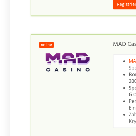
Registri
MAD Cas
online
MA
Spo
Bon
200
Sp
Gr
Per
Ein
Za
Kr