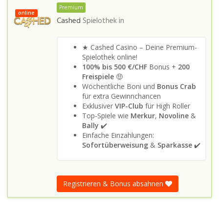
Premium
online
Cashed
Spielothek in
★ Cashed Casino – Deine Premium-
Spielothek online!
100% bis 500 €/CHF
Bonus +
200
Freispiele
🤑
Wöchentliche Boni und
Bonus Crab
für extra Gewinnchancen
Exklusiver
VIP-Club
für High Roller
Top-Spiele wie
Merkur
,
Novoline
&
Bally
✔️
Einfache Einzahlungen:
Sofortüberweisung
&
Sparkasse
✔️
Registrieren & Bonus absahnen