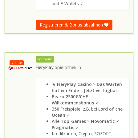
und E-Wallets ✓
Registrieren & Bonus absahnen
Premium
online
FieryPlay
Spielothek in
★
FieryPlay Casino
>
Das Warten
hat ein Ende – Jetzt verfügbar!
Bis zu 2500€/CHF
Willkommensbonus
✓
350 Freispiele
, z.B. bei
Lord of the
Ocean
✓
Alle Top-Games
>
Novomatic
✓
Pragmatic
✓
Kreditkarten, Crypto, SOFORT,