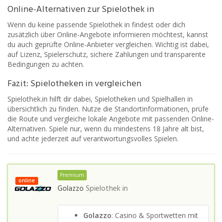
Online-Alternativen zur Spielothek in
Wenn du keine passende Spielothek in
findest oder dich
zusätzlich über Online-Angebote informieren möchtest, kannst
du auch geprüfte Online-Anbieter vergleichen. Wichtig ist dabei,
auf Lizenz, Spielerschutz, sichere Zahlungen und transparente
Bedingungen zu achten.
Fazit: Spielotheken in vergleichen
Spielothek.in hilft dir dabei, Spielotheken und Spielhallen in
übersichtlich zu finden. Nutze die Standortinformationen, prüfe
die Route und vergleiche lokale Angebote mit passenden Online-
Alternativen. Spiele nur, wenn du mindestens 18 Jahre alt bist,
und achte jederzeit auf verantwortungsvolles Spielen.
Premium
online
Golazzo
Spielothek in
Golazzo
: Casino & Sportwetten mit