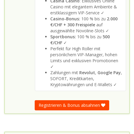
Casina Casino
: Exklusives Online
Casino mit elegantem Ambiente &
erstklassigem VIP-Service ✓
Casino-Bonus:
100 % bis zu
2.000
€/CHF + 300 Freispiele
auf
ausgewählte Novoline-Slots ✓
Sportbonus:
100 % bis zu
500
€/CHF
✓
Perfekt für High Roller mit
persönlichem VIP-Manager, hohen
Limits und exklusiven Promotionen
✓
Zahlungen mit
Revolut
,
Google Pay
,
SOFORT, Kreditkarten,
Kryptowährungen und E-Wallets ✓
Registrieren & Bonus absahnen