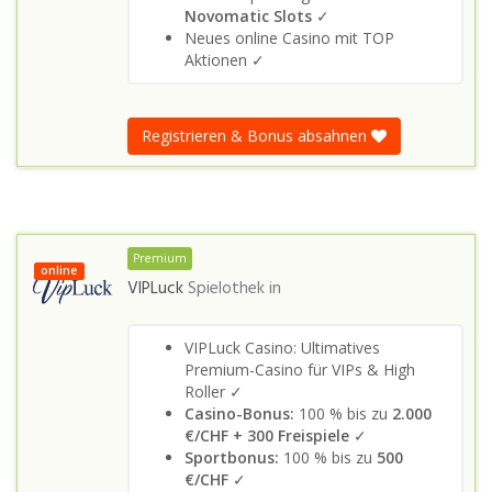
Novomatic Slots
✓
Neues online Casino mit TOP
Aktionen ✓
Registrieren & Bonus absahnen
Premium
online
VIPLuck
Spielothek in
VIPLuck Casino: Ultimatives
Premium-Casino für VIPs & High
Roller ✓
Casino-Bonus:
100 % bis zu
2.000
€/CHF + 300 Freispiele
✓
Sportbonus:
100 % bis zu
500
€/CHF
✓