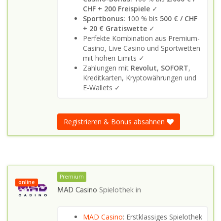
CHF + 200 Freispiele
✓
Sportbonus:
100 % bis
500 € / CHF
+ 20 € Gratiswette
✓
Perfekte Kombination aus Premium-
Casino, Live Casino und Sportwetten
mit hohen Limits ✓
Zahlungen mit
Revolut
,
SOFORT
,
Kreditkarten, Kryptowährungen und
E-Wallets ✓
Registrieren & Bonus absahnen
Premium
online
MAD Casino
Spielothek in
MAD Casino
: Erstklassiges Spielothek