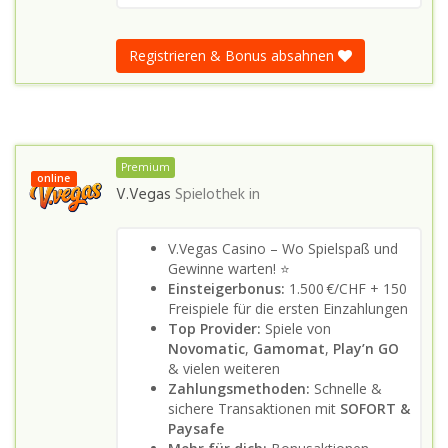
Registrieren & Bonus absahnen
Premium
online
V.Vegas
Spielothek in
V.Vegas Casino – Wo Spielspaß und
Gewinne warten! ⭐
Einsteigerbonus:
1.500 €/CHF + 150
Freispiele für die ersten Einzahlungen
Top Provider:
Spiele von
Novomatic
,
Gamomat
,
Play’n GO
& vielen weiteren
Zahlungsmethoden:
Schnelle &
sichere Transaktionen mit
SOFORT &
Paysafe