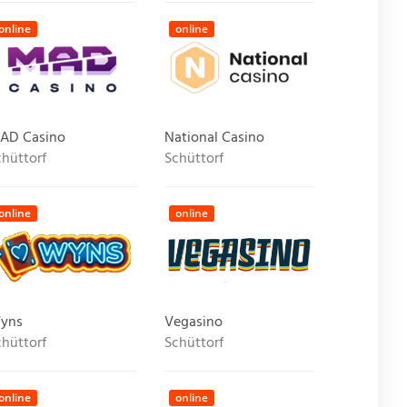
online
online
AD Casino
National Casino
chüttorf
Schüttorf
online
online
yns
Vegasino
chüttorf
Schüttorf
online
online