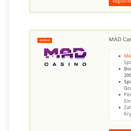
Registri
MAD Cas
online
MA
Spo
Bon
200
Sp
Gr
Per
Ein
Za
Kr