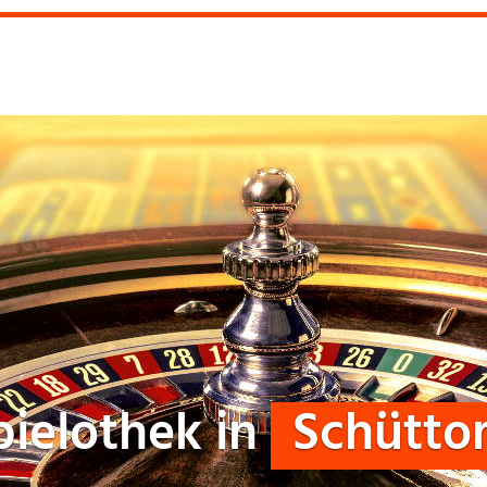
pielothek in
Schüttor