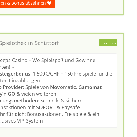
eren & Bonus absahnen
Spielothek in
Schüttorf
Premium
Vegas Casino – Wo Spielspaß und Gewinne
ten! ⭐
steigerbonus:
1.500 €/CHF + 150 Freispiele für die
sten Einzahlungen
 Provider:
Spiele von
Novomatic
,
Gamomat
,
ay’n GO
& vielen weiteren
hlungsmethoden:
Schnelle & sichere
ansaktionen mit
SOFORT & Paysafe
r für dich:
Bonusaktionen, Freispiele & ein
lusives VIP-System