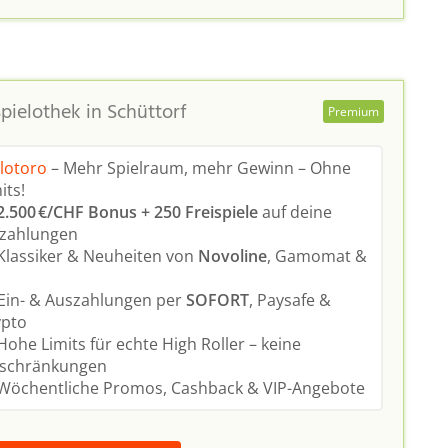
pielothek in
Schüttorf
Premium
lotoro
– Mehr Spielraum, mehr Gewinn – Ohne
its!
2.500 €/CHF Bonus + 250 Freispiele
auf deine
nzahlungen
Klassiker & Neuheiten von
Novoline
, Gamomat &
 Ein- & Auszahlungen per
SOFORT
, Paysafe &
ypto
Hohe Limits für echte High Roller – keine
nschränkungen
 Wöchentliche Promos, Cashback & VIP-Angebote