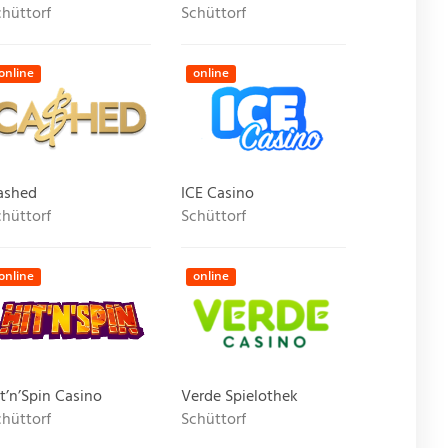
chüttorf
Schüttorf
online
online
ashed
ICE Casino
chüttorf
Schüttorf
online
online
t’n’Spin Casino
Verde Spielothek
chüttorf
Schüttorf