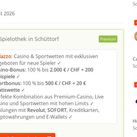
S
st 2026
Spielothek in
Schüttorf
Premium
lazzo
: Casino & Sportwetten mit exklusiven
C
eboten für neue Spieler ✓
S
sino-Bonus:
100 % bis
2.000 € / CHF + 200
ispiele
✓
ortbonus:
100 % bis
500 € / CHF + 20 €
atiswette
✓
rfekte Kombination aus Premium-Casino, Live
sino und Sportwetten mit hohen Limits ✓
hlungen mit
Revolut
,
SOFORT
, Kreditkarten,
yptowährungen und E-Wallets ✓
Hi
S