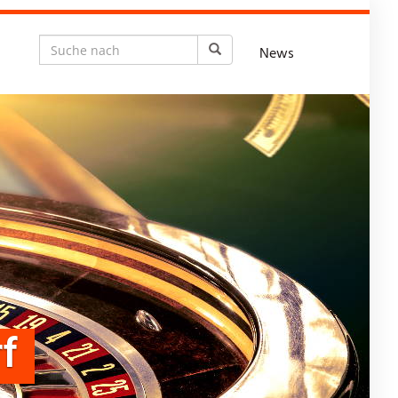
News
f