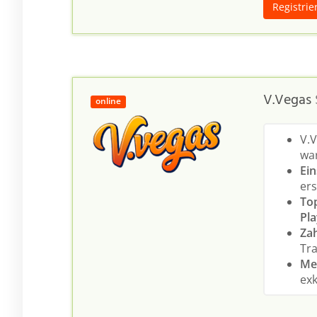
Registri
V.Vegas
online
V.
war
Ein
er
Top
Pl
Za
Tr
Meh
exk