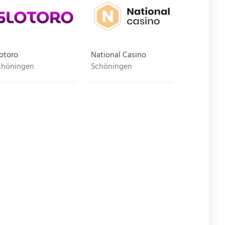
lotoro
National Casino
chöningen
Schöningen