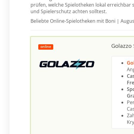
prüfen, welche Spielotheken lokal erreichbar
und Spielerschutz achten solltest.
Beliebte Online-Spielotheken mit Boni | Augu
Golazzo
online
Go
Ang
Ca
Fre
Sp
Gr
Pe
Ca
Za
Kr