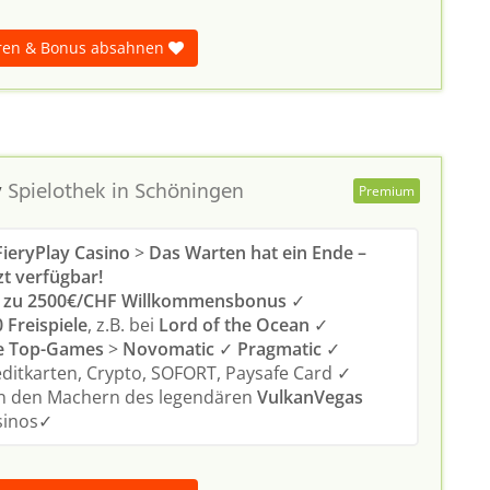
eren & Bonus absahnen
y
Spielothek in
Schöningen
Premium
FieryPlay Casino
>
Das Warten hat ein Ende –
zt verfügbar!
s zu 2500€/CHF Willkommensbonus
✓
 Freispiele
, z.B. bei
Lord of the Ocean
✓
le Top-Games
>
Novomatic
✓
Pragmatic
✓
ditkarten, Crypto, SOFORT, Paysafe Card ✓
n den Machern des legendären
VulkanVegas
sinos✓