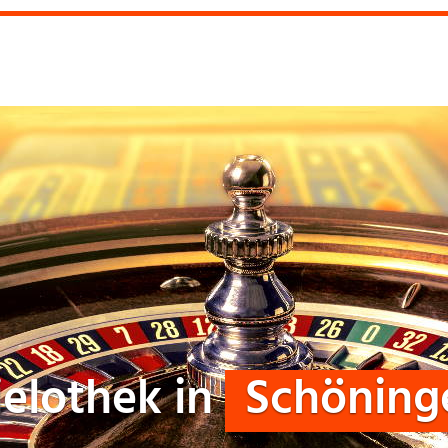
ielothek in
Schöning