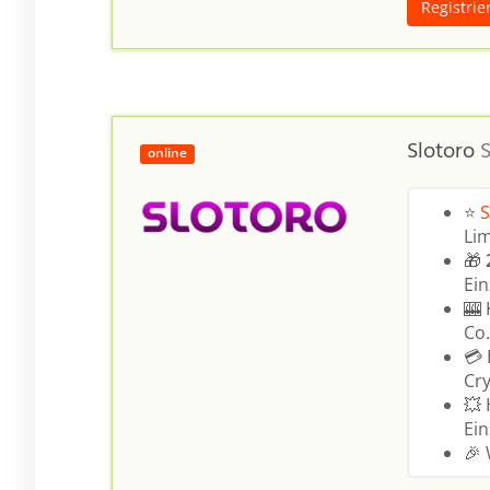
Registri
Slotoro
S
online
⭐
S
Lim
🎁
Ei
🎰 
Co.
💳
Cr
💥 
Ei
🎉