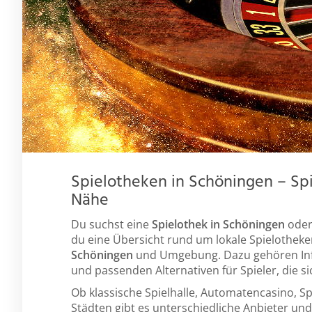
Spielotheken in Schöningen – Spi
Nähe
Du suchst eine
Spielothek in Schöningen
oder 
du eine Übersicht rund um lokale Spielotheke
Schöningen
und Umgebung. Dazu gehören Info
und passenden Alternativen für Spieler, die s
Ob klassische Spielhalle, Automatencasino, Sp
Städten gibt es unterschiedliche Anbieter und