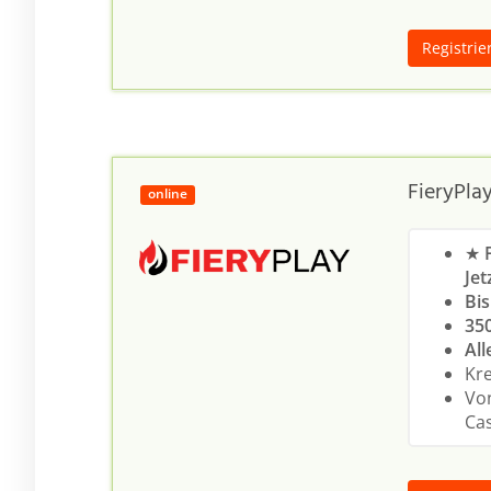
Registri
FieryPla
online
★
Jet
Bi
350
Al
Kre
Vo
Ca