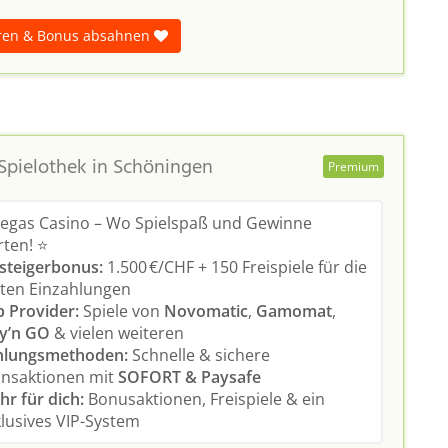
eren & Bonus absahnen
Spielothek in
Schöningen
Premium
Vegas Casino – Wo Spielspaß und Gewinne
ten! ⭐
steigerbonus:
1.500 €/CHF + 150 Freispiele für die
sten Einzahlungen
 Provider:
Spiele von
Novomatic
,
Gamomat
,
ay’n GO
& vielen weiteren
hlungsmethoden:
Schnelle & sichere
ansaktionen mit
SOFORT & Paysafe
r für dich:
Bonusaktionen, Freispiele & ein
lusives VIP-System