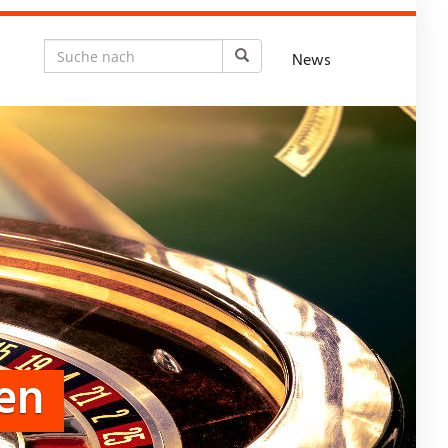
News
en