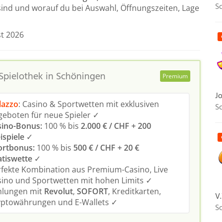
S
 sind und worauf du bei Auswahl, Öffnungszeiten, Lage
st 2026
Spielothek in
Schöningen
Premium
J
lazzo
: Casino & Sportwetten mit exklusiven
S
eboten für neue Spieler ✓
sino-Bonus:
100 % bis
2.000 € / CHF + 200
ispiele
✓
ortbonus:
100 % bis
500 € / CHF + 20 €
atiswette
✓
rfekte Kombination aus Premium-Casino, Live
sino und Sportwetten mit hohen Limits ✓
hlungen mit
Revolut
,
SOFORT
, Kreditkarten,
V
yptowährungen und E-Wallets ✓
S