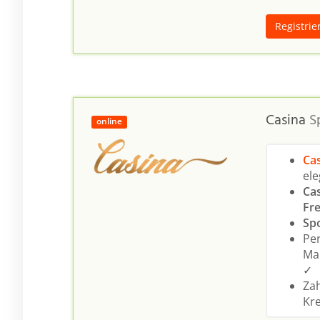
Registri
Casina
S
online
Ca
el
Ca
Fre
Sp
Per
Ma
✓
Za
Kr