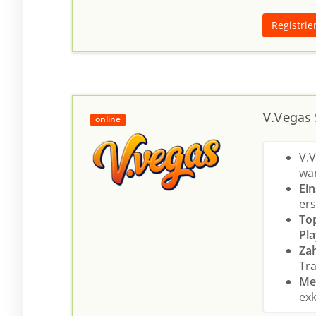
Registri
V.Vegas
online
V.
war
Ein
er
Top
Pl
Za
Tr
Meh
exk