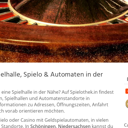
elhalle, Spielo & Automaten in der
eine Spielhalle in der Nähe? Auf Spielothek.in findest
n, Spielhallen und Automatenstandorte in
rmationen zu Adressen, Öffnungszeiten, Anfahrt
ich vorab orientieren möchten.
ielo oder Casino mit Geldspielautomaten, in vielen
C
 Standorte. In
Schöningen, Niedersachsen
kannst du