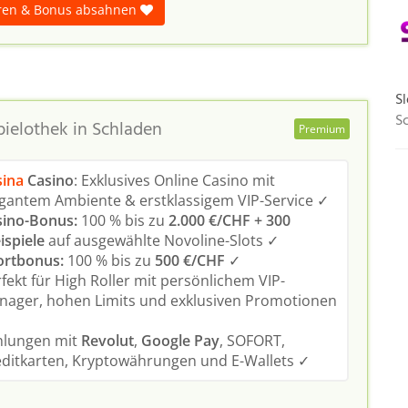
eren & Bonus absahnen
S
S
pielothek in
Schladen
Premium
sina
Casino
: Exklusives Online Casino mit
egantem Ambiente & erstklassigem VIP-Service ✓
sino-Bonus:
100 % bis zu
2.000 €/CHF + 300
ispiele
auf ausgewählte Novoline-Slots ✓
ortbonus:
100 % bis zu
500 €/CHF
✓
fekt für High Roller mit persönlichem VIP-
nager, hohen Limits und exklusiven Promotionen
hlungen mit
Revolut
,
Google Pay
, SOFORT,
editkarten, Kryptowährungen und E-Wallets ✓