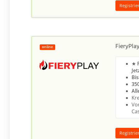
Registri
FieryPla
online
★
Jet
Bi
350
Al
Kre
Vo
Ca
Registri