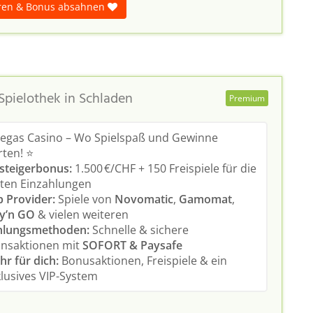
eren & Bonus absahnen
Spielothek in
Schladen
Premium
Vegas Casino – Wo Spielspaß und Gewinne
ten! ⭐
steigerbonus:
1.500 €/CHF + 150 Freispiele für die
sten Einzahlungen
 Provider:
Spiele von
Novomatic
,
Gamomat
,
ay’n GO
& vielen weiteren
hlungsmethoden:
Schnelle & sichere
ansaktionen mit
SOFORT & Paysafe
r für dich:
Bonusaktionen, Freispiele & ein
lusives VIP-System