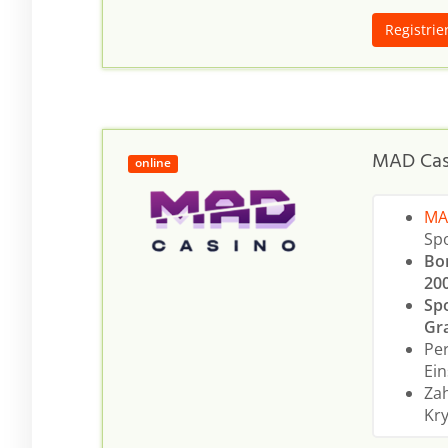
Registri
MAD Cas
online
MA
Spo
Bon
200
Sp
Gr
Per
Ein
Za
Kr