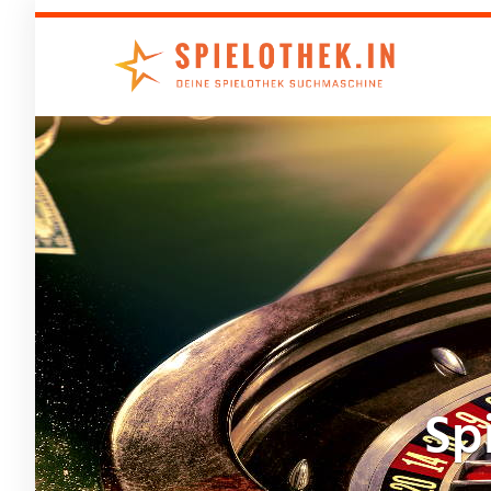
Skip
to
main
content
Sp