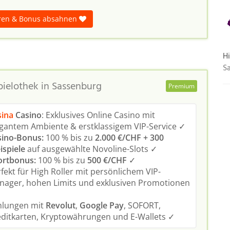
eren & Bonus absahnen
Hi
S
pielothek in
Sassenburg
Premium
sina
Casino
: Exklusives Online Casino mit
egantem Ambiente & erstklassigem VIP-Service ✓
sino-Bonus:
100 % bis zu
2.000 €/CHF + 300
ispiele
auf ausgewählte Novoline-Slots ✓
ortbonus:
100 % bis zu
500 €/CHF
✓
fekt für High Roller mit persönlichem VIP-
nager, hohen Limits und exklusiven Promotionen
hlungen mit
Revolut
,
Google Pay
, SOFORT,
editkarten, Kryptowährungen und E-Wallets ✓