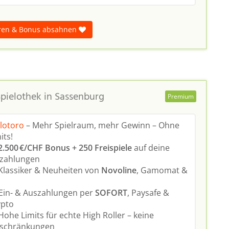
eren & Bonus absahnen
pielothek in
Sassenburg
Premium
lotoro
– Mehr Spielraum, mehr Gewinn – Ohne
its!
2.500 €/CHF Bonus + 250 Freispiele
auf deine
nzahlungen
Klassiker & Neuheiten von
Novoline
, Gamomat &
 Ein- & Auszahlungen per
SOFORT
, Paysafe &
ypto
Hohe Limits für echte High Roller – keine
nschränkungen