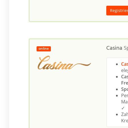
Registri
Casina
S
online
Ca
el
Ca
Fre
Sp
Per
Ma
✓
Za
Kr