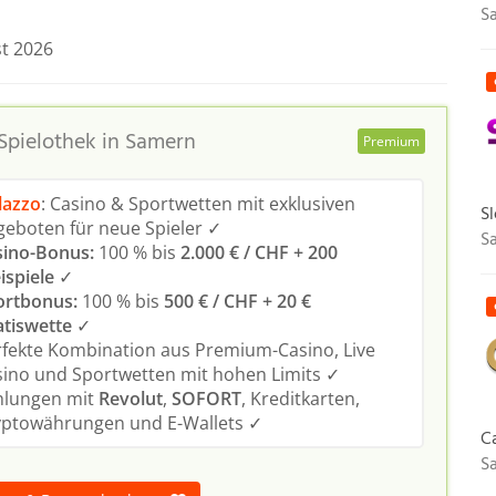
S
st 2026
Spielothek in
Samern
Premium
lazzo
: Casino & Sportwetten mit exklusiven
S
eboten für neue Spieler ✓
S
sino-Bonus:
100 % bis
2.000 € / CHF + 200
ispiele
✓
ortbonus:
100 % bis
500 € / CHF + 20 €
atiswette
✓
rfekte Kombination aus Premium-Casino, Live
sino und Sportwetten mit hohen Limits ✓
hlungen mit
Revolut
,
SOFORT
, Kreditkarten,
yptowährungen und E-Wallets ✓
C
S