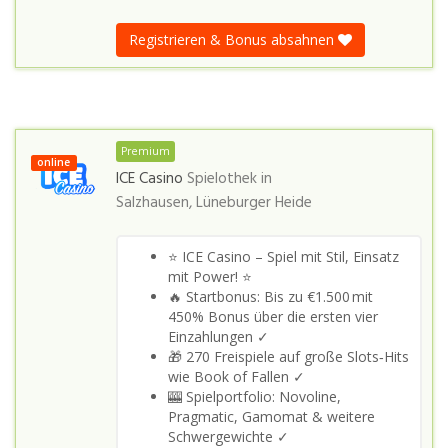
Registrieren & Bonus absahnen
Premium
online
ICE Casino
Spielothek in
Salzhausen, Lüneburger Heide
⭐ ICE Casino – Spiel mit Stil, Einsatz
mit Power! ⭐
🔥 Startbonus: Bis zu €1.500 mit
450% Bonus über die ersten vier
Einzahlungen ✓
🎁 270 Freispiele auf große Slots‑Hits
wie Book of Fallen ✓
🎰 Spielportfolio: Novoline,
Pragmatic, Gamomat & weitere
Schwergewichte ✓