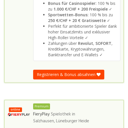
Bonus für Casinospieler:
100 % bis
zu
1.000 €/CHF + 200 Freispiele
✓
Sportwetten-Bonus:
100 % bis zu
250 €/CHF + 20 € Gratiswette
✓
Perfekt für ambitionierte Spieler dank
hoher Einsatzlimits und exklusiver
High-Roller-Vorteile ✓
Zahlungen über
Revolut
,
SOFORT
,
Kreditkarte, Kryptowährungen,
Banktransfer und E-Wallets ✓
Registrieren & Bonus absahnen
Premium
online
FieryPlay
Spielothek in
Salzhausen, Lüneburger Heide