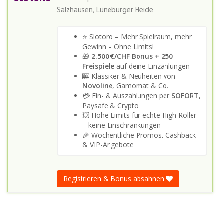
Salzhausen, Lüneburger Heide
⭐ Slotoro – Mehr Spielraum, mehr
Gewinn – Ohne Limits!
🎁
2.500 €/CHF Bonus + 250
Freispiele
auf deine Einzahlungen
🎰 Klassiker & Neuheiten von
Novoline
, Gamomat & Co.
💳 Ein- & Auszahlungen per
SOFORT
,
Paysafe & Crypto
💥 Hohe Limits für echte High Roller
– keine Einschränkungen
🎉 Wöchentliche Promos, Cashback
& VIP-Angebote
Registrieren & Bonus absahnen