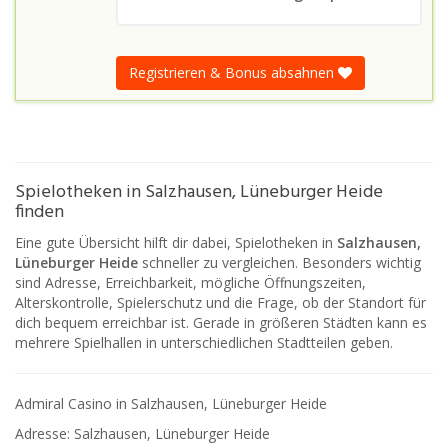
Registrieren & Bonus absahnen
Spielotheken in Salzhausen, Lüneburger Heide
finden
Eine gute Übersicht hilft dir dabei, Spielotheken in
Salzhausen,
Lüneburger Heide
schneller zu vergleichen. Besonders wichtig
sind Adresse, Erreichbarkeit, mögliche Öffnungszeiten,
Alterskontrolle, Spielerschutz und die Frage, ob der Standort für
dich bequem erreichbar ist. Gerade in größeren Städten kann es
mehrere Spielhallen in unterschiedlichen Stadtteilen geben.
Admiral Casino in Salzhausen, Lüneburger Heide
Adresse: Salzhausen, Lüneburger Heide