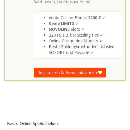
Salzhausen, Lüneburger Heide
Verde Casino Bonus
1200 €
✓
Keine LIMITS
✓
NOVOLINE
Slots ✓
220
FS
z.B. bei Sizzling Hot ✓
Online Casino des Monats ✓
Beste Zahlungsmethoden inklusive
SOFORT und Paysafe ✓
Registrieren & Bonus absahnen
Beste Online Spielotheken: