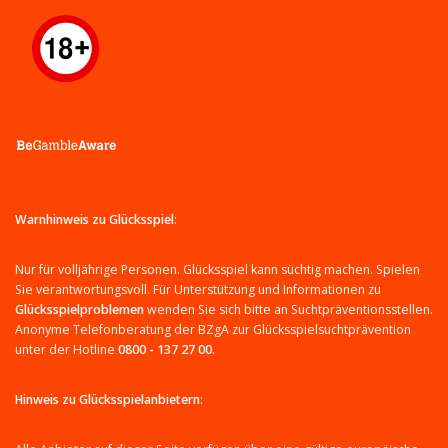
Warnhinweis zu Glücksspiel
:
Nur für volljährige Personen. Glücksspiel kann süchtig machen. Spielen
Sie verantwortungsvoll. Für Unterstützung und Informationen zu
Glücksspielproblemen
wenden Sie sich bitte an Suchtpräventionsstellen.
Anonyme Telefonberatung der BZgA zur Glücksspielsuchtprävention
unter der Hotline
0800 - 137 27 00
.
Hinweis zu Glücksspielanbietern
: