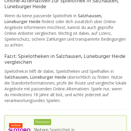
Online-Alternativen zur Spielothek in Salzhausen,
Lüneburger Heide
Wenn du keine passende Spielothek in
Salzhausen,
Lüneburger Heide
findest oder dich zusätzlich über Online-
Angebote informieren möchtest, kannst du auch geprüfte
Online-Anbieter vergleichen. Wichtig ist dabei, auf Lizenz,
Spielerschutz, sichere Zahlungen und transparente Bedingungen
zu achten.
Fazit: Spielotheken in Salzhausen, Lüneburger Heide
vergleichen
Spielothek.in hilft dir dabei, Spielotheken und Spielhallen in
Salzhausen, Lüneburger Heide
übersichtlich zu finden. Nutze
die Standortinformationen, prüfe die Route und vergleiche lokale
Angebote mit passenden Online-Alternativen. Spiele nur, wenn
du mindestens 18 Jahre alt bist, und achte jederzeit auf
verantwortungsvolles Spielen.
Premium
online
Slotoro
Spielothek in