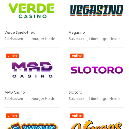
Verde Spielothek
Vegasino
Salzhausen, Lüneburger Heide
Salzhausen, Lüneburger Heide
online
online
MAD Casino
Slotoro
Salzhausen, Lüneburger Heide
Salzhausen, Lüneburger Heide
online
online