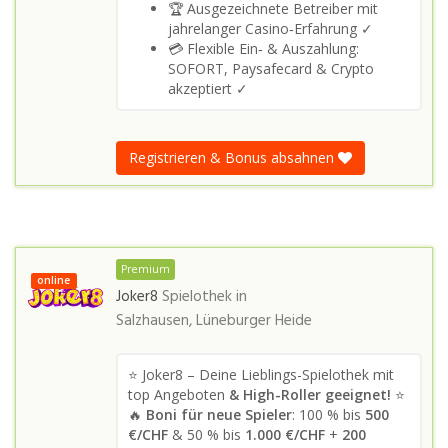
🏆 Ausgezeichnete Betreiber mit
jahrelanger Casino‑Erfahrung ✓
💳 Flexible Ein‑ & Auszahlung:
SOFORT, Paysafecard & Crypto
akzeptiert ✓
Registrieren & Bonus absahnen
Premium
online
Joker8
Spielothek in
Salzhausen, Lüneburger Heide
⭐ Joker8 – Deine Lieblings-Spielothek mit
top Angeboten
& High-Roller geeignet!
⭐
🔥
Boni für neue Spieler
: 100 % bis
500
€/CHF
& 50 % bis
1.000 €/CHF
+
200