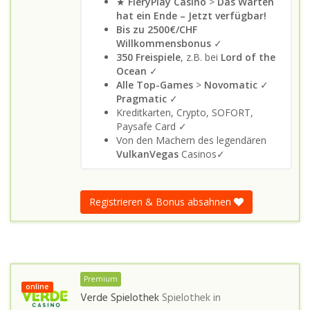
★
FieryPlay Casino
>
Das Warten
hat ein Ende – Jetzt verfügbar!
Bis zu 2500€/CHF
Willkommensbonus
✓
350 Freispiele
, z.B. bei
Lord of the
Ocean
✓
Alle Top-Games
>
Novomatic
✓
Pragmatic
✓
Kreditkarten, Crypto, SOFORT,
Paysafe Card ✓
Von den Machern des legendären
VulkanVegas
Casinos✓
Registrieren & Bonus absahnen
Premium
online
Verde Spielothek
Spielothek in