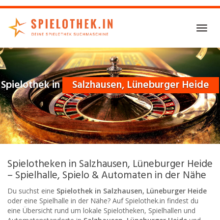
Skip
to
main
Toggl
content
navig
Spielothek in
Salzhausen, Lüneburger Heide
Spielotheken in Salzhausen, Lüneburger Heide
– Spielhalle, Spielo & Automaten in der Nähe
Du suchst eine
Spielothek in Salzhausen, Lüneburger Heide
oder eine Spielhalle in der Nähe? Auf Spielothek.in findest du
eine Übersicht rund um lokale Spielotheken, Spielhallen und