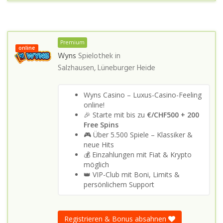
Premium
online
Wyns
Spielothek in
Salzhausen, Lüneburger Heide
Wyns Casino – Luxus-Casino-Feeling
online!
🎉 Starte mit bis zu
€/CHF500 + 200
Free Spins
🎮 Über 5.500 Spiele – Klassiker &
neue Hits
💰 Einzahlungen mit Fiat & Krypto
möglich
👑 VIP-Club mit Boni, Limits &
persönlichem Support
Registrieren & Bonus absahnen