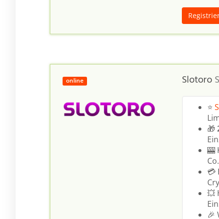
Registri
Slotoro
S
online
⭐
S
Lim
🎁
Ei
🎰 
Co.
💳
Cr
💥 
Ei
🎉