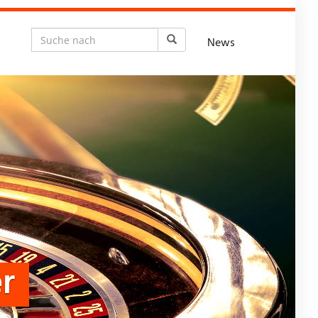
News
er