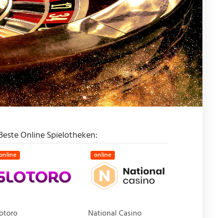
Beste Online Spielotheken:
online
online
lotoro
National Casino