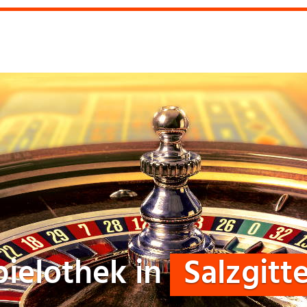
pielothek in
Salzgitt