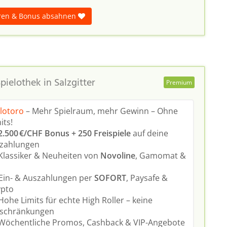
eren & Bonus absahnen
pielothek in
Salzgitter
Premium
lotoro
– Mehr Spielraum, mehr Gewinn – Ohne
its!
2.500 €/CHF Bonus + 250 Freispiele
auf deine
nzahlungen
Klassiker & Neuheiten von
Novoline
, Gamomat &
 Ein- & Auszahlungen per
SOFORT
, Paysafe &
ypto
Hohe Limits für echte High Roller – keine
nschränkungen
 Wöchentliche Promos, Cashback & VIP-Angebote