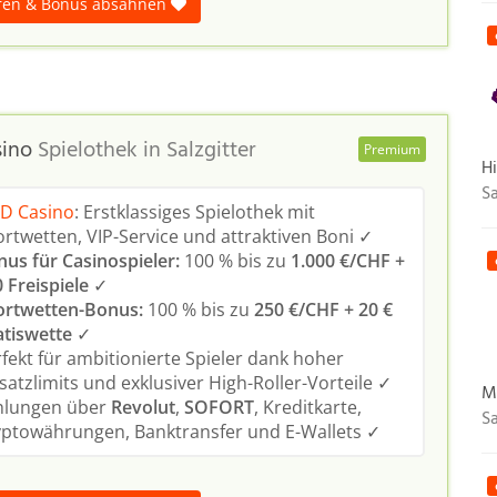
eren & Bonus absahnen
ino
Spielothek in
Salzgitter
Premium
Hi
Sa
D Casino
: Erstklassiges Spielothek mit
rtwetten, VIP-Service und attraktiven Boni ✓
us für Casinospieler:
100 % bis zu
1.000 €/CHF +
 Freispiele
✓
ortwetten-Bonus:
100 % bis zu
250 €/CHF + 20 €
atiswette
✓
fekt für ambitionierte Spieler dank hoher
satzlimits und exklusiver High-Roller-Vorteile ✓
M
hlungen über
Revolut
,
SOFORT
, Kreditkarte,
Sa
yptowährungen, Banktransfer und E-Wallets ✓