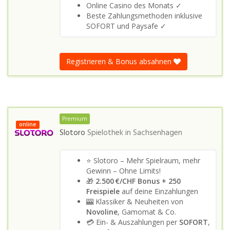
Online Casino des Monats ✓
Beste Zahlungsmethoden inklusive
SOFORT und Paysafe ✓
Registrieren & Bonus absahnen
Premium
online
Slotoro
Spielothek in
Sachsenhagen
⭐ Slotoro – Mehr Spielraum, mehr
Gewinn – Ohne Limits!
🎁
2.500 €/CHF Bonus + 250
Freispiele
auf deine Einzahlungen
🎰 Klassiker & Neuheiten von
Novoline
, Gamomat & Co.
💳 Ein- & Auszahlungen per
SOFORT
,