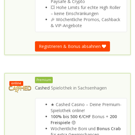
Paysafe & Crypto
💥 Hohe Limits für echte High Roller
– keine Einschränkungen
🎉 Wöchentliche Promos, Cashback
& VIP-Angebote
Registrieren & Bonus absahnen
Premium
online
Cashed
Spielothek in
Sachsenhagen
★ Cashed Casino – Deine Premium-
Spielothek online!
100% bis 500 €/CHF
Bonus +
200
Freispiele
🤑
Wöchentliche Boni und
Bonus Crab
für extra Gewinnchancen