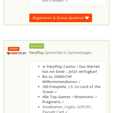
und E-Wallets ✓
Registrieren & Bonus absahnen
Premium
online
FieryPlay
Spielothek in
Sachsenhagen
★
FieryPlay Casino
>
Das Warten
hat ein Ende – Jetzt verfügbar!
Bis zu 2500€/CHF
Willkommensbonus
✓
350 Freispiele
, z.B. bei
Lord of the
Ocean
✓
Alle Top-Games
>
Novomatic
✓
Pragmatic
✓
Kreditkarten, Crypto, SOFORT,
Paysafe Card ✓