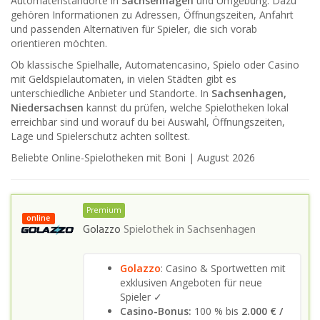
Automatenstandorte in
Sachsenhagen
und Umgebung. Dazu
gehören Informationen zu Adressen, Öffnungszeiten, Anfahrt
und passenden Alternativen für Spieler, die sich vorab
orientieren möchten.
Ob klassische Spielhalle, Automatencasino, Spielo oder Casino
mit Geldspielautomaten, in vielen Städten gibt es
unterschiedliche Anbieter und Standorte. In
Sachsenhagen,
Niedersachsen
kannst du prüfen, welche Spielotheken lokal
erreichbar sind und worauf du bei Auswahl, Öffnungszeiten,
Lage und Spielerschutz achten solltest.
Beliebte Online-Spielotheken mit Boni | August 2026
Premium
online
Golazzo
Spielothek in
Sachsenhagen
Golazzo
: Casino & Sportwetten mit
exklusiven Angeboten für neue
Spieler ✓
Casino-Bonus:
100 % bis
2.000 € /