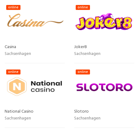
online
online
Casina
Joker8
Sachsenhagen
Sachsenhagen
online
online
National Casino
Slotoro
Sachsenhagen
Sachsenhagen