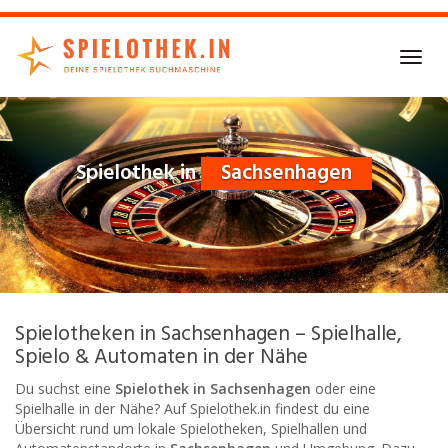
Skip
to
main
Toggl
content
navig
Spielothek in
Sachsenhagen
Spielotheken in Sachsenhagen – Spielhalle,
Spielo & Automaten in der Nähe
Du suchst eine
Spielothek in Sachsenhagen
oder eine
Spielhalle in der Nähe? Auf Spielothek.in findest du eine
Übersicht rund um lokale Spielotheken, Spielhallen und