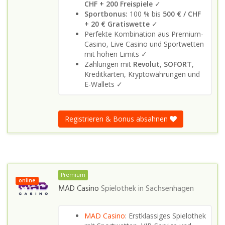
CHF + 200 Freispiele
✓
Sportbonus:
100 % bis
500 € / CHF
+ 20 € Gratiswette
✓
Perfekte Kombination aus Premium-
Casino, Live Casino und Sportwetten
mit hohen Limits ✓
Zahlungen mit
Revolut
,
SOFORT
,
Kreditkarten, Kryptowährungen und
E-Wallets ✓
Registrieren & Bonus absahnen
Premium
online
MAD Casino
Spielothek in
Sachsenhagen
MAD Casino
: Erstklassiges Spielothek