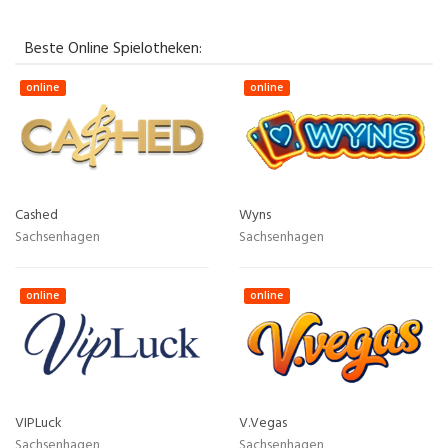
Beste Online Spielotheken:
online
online
Cashed
Wyns
Sachsenhagen
Sachsenhagen
online
online
VIPLuck
V.Vegas
Sachsenhagen
Sachsenhagen