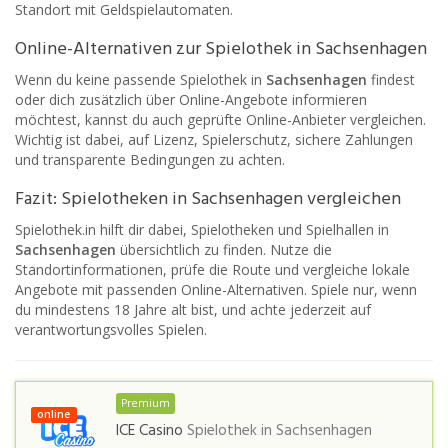
Standort mit Geldspielautomaten.
Online-Alternativen zur Spielothek in Sachsenhagen
Wenn du keine passende Spielothek in
Sachsenhagen
findest
oder dich zusätzlich über Online-Angebote informieren
möchtest, kannst du auch geprüfte Online-Anbieter vergleichen.
Wichtig ist dabei, auf Lizenz, Spielerschutz, sichere Zahlungen
und transparente Bedingungen zu achten.
Fazit: Spielotheken in Sachsenhagen vergleichen
Spielothek.in hilft dir dabei, Spielotheken und Spielhallen in
Sachsenhagen
übersichtlich zu finden. Nutze die
Standortinformationen, prüfe die Route und vergleiche lokale
Angebote mit passenden Online-Alternativen. Spiele nur, wenn
du mindestens 18 Jahre alt bist, und achte jederzeit auf
verantwortungsvolles Spielen.
Premium
online
ICE Casino
Spielothek in
Sachsenhagen