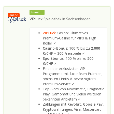
Premium
online
VIPLuck
Spielothek in
Sachsenhagen
VIPLuck
Casino: Ultimatives
Premium-Casino für VIPs & High
Roller ✓
Casino-Bonus:
100 % bis zu
2.000
€/CHF + 300 Freispiele
✓
Sportbonus:
100 % bis zu
500
€/CHF
✓
Eines der exklusivsten VIP-
Programme mit luxuriösen Prämien,
höchsten Limits & bevorzugtem
Premium-Service ✓
Top-Slots von Novomatic, Pragmatic
Play, Gamomat und vielen weiteren
bekannten Anbietern ✓
Zahlungen mit
Revolut
,
Google Pay
,
Kryptowährungen, Visa, Mastercard