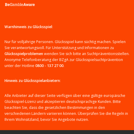
Warnhinweis zu Glücksspiel
:
Nur für volljährige Personen. Glücksspiel kann süchtig machen. Spielen
Sie verantwortungsvoll. Für Unterstützung und Informationen zu
Glücksspielproblemen
wenden Sie sich bitte an Suchtpräventionsstellen.
Anonyme Telefonberatung der BZgA zur Glücksspielsuchtprävention
unter der Hotline
0800 - 137 27 00
.
Hinweis zu Glücksspielanbietern
:
Alle Anbieter auf dieser Seite verfügen über eine gültige europäische
Glücksspiel-Lizenz und akzeptieren deutschsprachige Kunden. Bitte
beachten Sie, dass die gesetzlichen Bestimmungen in den
verschiedenen Ländern variieren können. Überprüfen Sie die Regeln in
Ihrem Wohnsitzland, bevor Sie Angebote nutzen.