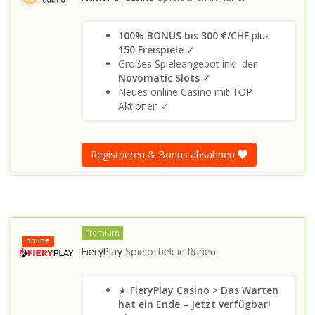
100% BONUS bis 300 €/CHF
plus
150 Freispiele
✓
Großes Spieleangebot inkl. der
Novomatic Slots
✓
Neues online Casino mit TOP
Aktionen ✓
Registrieren & Bonus absahnen
Premium
online
FieryPlay
Spielothek in
Rühen
★
FieryPlay Casino
>
Das Warten
hat ein Ende – Jetzt verfügbar!