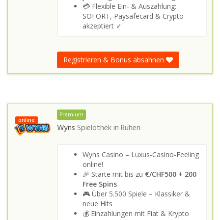
💳 Flexible Ein‑ & Auszahlung:
SOFORT, Paysafecard & Crypto
akzeptiert ✓
Registrieren & Bonus absahnen
Premium
online
Wyns
Spielothek in
Rühen
Wyns Casino – Luxus-Casino-Feeling
online!
🎉 Starte mit bis zu
€/CHF500 + 200
Free Spins
🎮 Über 5.500 Spiele – Klassiker &
neue Hits
💰 Einzahlungen mit Fiat & Krypto