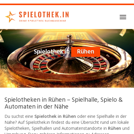
Skip
to
main
Toggl
content
navig
Spielothek in
Rühen
Spielotheken in Rühen – Spielhalle, Spielo &
Automaten in der Nähe
Du suchst eine
Spielothek in Rühen
oder eine Spielhalle in der
Nähe? Auf Spielothek.in findest du eine Übersicht rund um lokale
Spielotheken, Spielhallen und Automatenstandorte in
Rühen
und