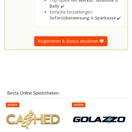
Top-Spiele wie
Merkur
,
Novoline
&
Bally
✔️
Einfache Einzahlungen:
Sofortüberweisung
&
Sparkasse
✔️
Registrieren & Bonus absahnen
Beste Online Spielotheken:
online
online