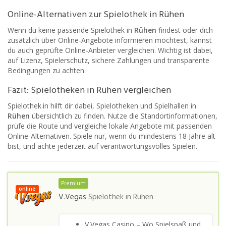
Online-Alternativen zur Spielothek in Rühen
Wenn du keine passende Spielothek in
Rühen
findest oder dich
zusätzlich über Online-Angebote informieren möchtest, kannst
du auch geprüfte Online-Anbieter vergleichen. Wichtig ist dabei,
auf Lizenz, Spielerschutz, sichere Zahlungen und transparente
Bedingungen zu achten.
Fazit: Spielotheken in Rühen vergleichen
Spielothek.in hilft dir dabei, Spielotheken und Spielhallen in
Rühen
übersichtlich zu finden. Nutze die Standortinformationen,
prüfe die Route und vergleiche lokale Angebote mit passenden
Online-Alternativen. Spiele nur, wenn du mindestens 18 Jahre alt
bist, und achte jederzeit auf verantwortungsvolles Spielen.
Premium
online
V.Vegas
Spielothek in
Rühen
V.Vegas Casino – Wo Spielspaß und