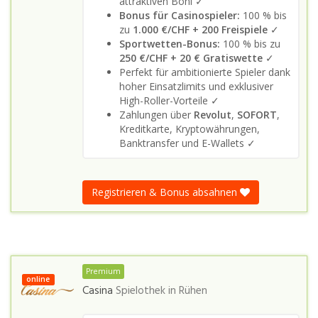
attraktiven Boni ✓
Bonus für Casinospieler:
100 % bis
zu
1.000 €/CHF + 200 Freispiele
✓
Sportwetten-Bonus:
100 % bis zu
250 €/CHF + 20 € Gratiswette
✓
Perfekt für ambitionierte Spieler dank
hoher Einsatzlimits und exklusiver
High-Roller-Vorteile ✓
Zahlungen über
Revolut
,
SOFORT
,
Kreditkarte, Kryptowährungen,
Banktransfer und E-Wallets ✓
Registrieren & Bonus absahnen
Premium
online
Casina
Spielothek in
Rühen