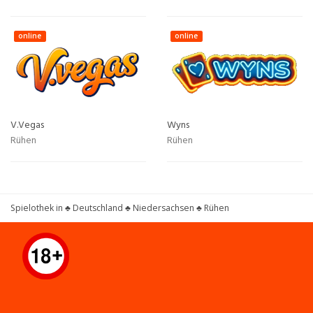
online
online
V.Vegas
Wyns
Rühen
Rühen
Spielothek in
♣
Deutschland
♣
Niedersachsen
♣
Rühen