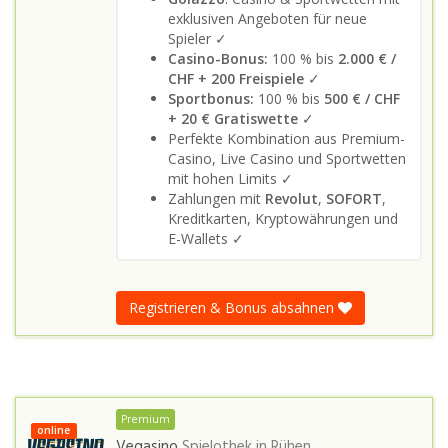
exklusiven Angeboten für neue
Spieler ✓
Casino-Bonus:
100 % bis
2.000 € /
CHF + 200 Freispiele
✓
Sportbonus:
100 % bis
500 € / CHF
+ 20 € Gratiswette
✓
Perfekte Kombination aus Premium-
Casino, Live Casino und Sportwetten
mit hohen Limits ✓
Zahlungen mit
Revolut
,
SOFORT
,
Kreditkarten, Kryptowährungen und
E-Wallets ✓
Registrieren & Bonus absahnen
Premium
online
Vegasino
Spielothek in
Rühen