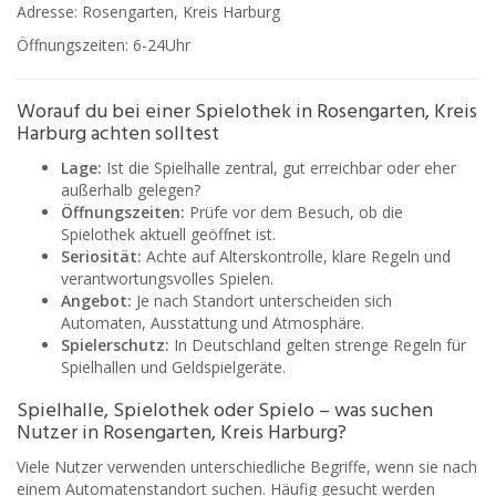
Adresse: Rosengarten, Kreis Harburg
Öffnungszeiten: 6-24Uhr
Worauf du bei einer Spielothek in Rosengarten, Kreis
Harburg achten solltest
Lage:
Ist die Spielhalle zentral, gut erreichbar oder eher
außerhalb gelegen?
Öffnungszeiten:
Prüfe vor dem Besuch, ob die
Spielothek aktuell geöffnet ist.
Seriosität:
Achte auf Alterskontrolle, klare Regeln und
verantwortungsvolles Spielen.
Angebot:
Je nach Standort unterscheiden sich
Automaten, Ausstattung und Atmosphäre.
Spielerschutz:
In Deutschland gelten strenge Regeln für
Spielhallen und Geldspielgeräte.
Spielhalle, Spielothek oder Spielo – was suchen
Nutzer in Rosengarten, Kreis Harburg?
Viele Nutzer verwenden unterschiedliche Begriffe, wenn sie nach
einem Automatenstandort suchen. Häufig gesucht werden