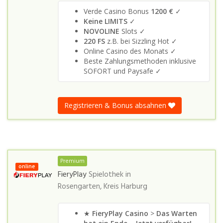
Verde Casino Bonus
1200 €
✓
Keine LIMITS
✓
NOVOLINE
Slots ✓
220
FS
z.B. bei Sizzling Hot ✓
Online Casino des Monats ✓
Beste Zahlungsmethoden inklusive
SOFORT und Paysafe ✓
Registrieren & Bonus absahnen
Premium
online
FieryPlay
Spielothek in
Rosengarten, Kreis Harburg
★
FieryPlay Casino
>
Das Warten