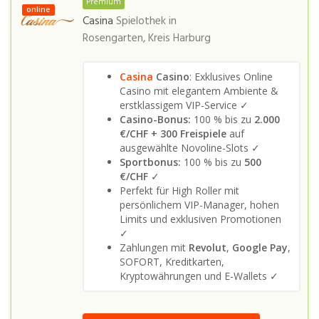
Premium
online
Casina
Spielothek in
Rosengarten, Kreis Harburg
Casina
Casino
: Exklusives Online
Casino mit elegantem Ambiente &
erstklassigem VIP-Service ✓
Casino-Bonus:
100 % bis zu
2.000
€/CHF + 300 Freispiele
auf
ausgewählte Novoline-Slots ✓
Sportbonus:
100 % bis zu
500
€/CHF
✓
Perfekt für High Roller mit
persönlichem VIP-Manager, hohen
Limits und exklusiven Promotionen
✓
Zahlungen mit
Revolut
,
Google Pay
,
SOFORT, Kreditkarten,
Kryptowährungen und E-Wallets ✓