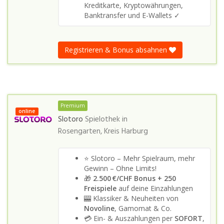
Kreditkarte, Kryptowährungen,
Banktransfer und E-Wallets ✓
Registrieren & Bonus absahnen
Premium
online
Slotoro
Spielothek in
Rosengarten, Kreis Harburg
⭐ Slotoro – Mehr Spielraum, mehr
Gewinn – Ohne Limits!
🎁
2.500 €/CHF Bonus + 250
Freispiele
auf deine Einzahlungen
🎰 Klassiker & Neuheiten von
Novoline
, Gamomat & Co.
💳 Ein- & Auszahlungen per
SOFORT
,