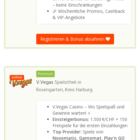
– keine Einschränkungen
🎉 Wöchentliche Promos, Cashback
& VIP-Angebote
Registrieren & Bonus absahnen
Premium
online
V.Vegas
Spielothek in
Rosengarten, Kreis Harburg
V.Vegas Casino – Wo Spielspaß und
Gewinne warten! ⭐
Einsteigerbonus:
1.500 €/CHF + 150
Freispiele für die ersten Einzahlungen
Top Provider:
Spiele von
Novomatic
,
Gamomat
,
Play’n GO