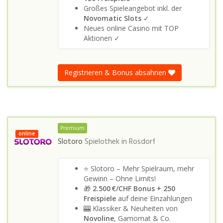
Großes Spieleangebot inkl. der
Novomatic Slots
✓
Neues online Casino mit TOP
Aktionen ✓
Registrieren & Bonus absahnen
Premium
online
Slotoro
Spielothek in
Rosdorf
⭐ Slotoro – Mehr Spielraum, mehr
Gewinn – Ohne Limits!
🎁
2.500 €/CHF Bonus + 250
Freispiele
auf deine Einzahlungen
🎰 Klassiker & Neuheiten von
Novoline
, Gamomat & Co.