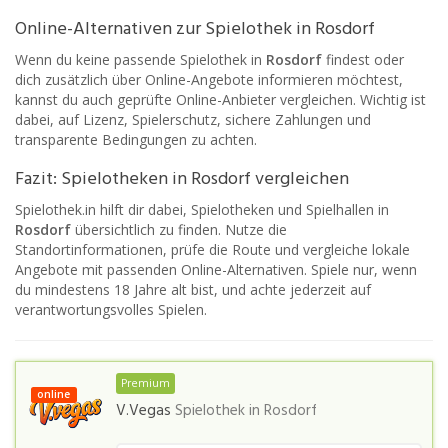
Online-Alternativen zur Spielothek in Rosdorf
Wenn du keine passende Spielothek in
Rosdorf
findest oder
dich zusätzlich über Online-Angebote informieren möchtest,
kannst du auch geprüfte Online-Anbieter vergleichen. Wichtig ist
dabei, auf Lizenz, Spielerschutz, sichere Zahlungen und
transparente Bedingungen zu achten.
Fazit: Spielotheken in Rosdorf vergleichen
Spielothek.in hilft dir dabei, Spielotheken und Spielhallen in
Rosdorf
übersichtlich zu finden. Nutze die
Standortinformationen, prüfe die Route und vergleiche lokale
Angebote mit passenden Online-Alternativen. Spiele nur, wenn
du mindestens 18 Jahre alt bist, und achte jederzeit auf
verantwortungsvolles Spielen.
Premium
online
V.Vegas
Spielothek in
Rosdorf