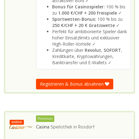
attraktiven Boni ✓
Bonus für Casinospieler:
100 % bis
zu
1.000 €/CHF + 200 Freispiele
✓
Sportwetten-Bonus:
100 % bis zu
250 €/CHF + 20 € Gratiswette
✓
Perfekt für ambitionierte Spieler dank
hoher Einsatzlimits und exklusiver
High-Roller-Vorteile ✓
Zahlungen über
Revolut
,
SOFORT
,
Kreditkarte, Kryptowährungen,
Banktransfer und E-Wallets ✓
Registrieren & Bonus absahnen
Premium
online
Casina
Spielothek in
Rosdorf