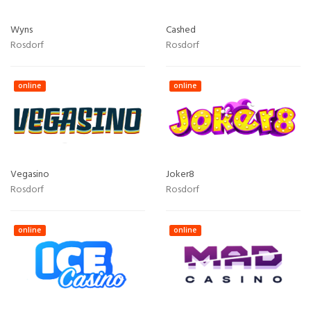
Wyns
Cashed
Rosdorf
Rosdorf
online
online
Vegasino
Joker8
Rosdorf
Rosdorf
online
online