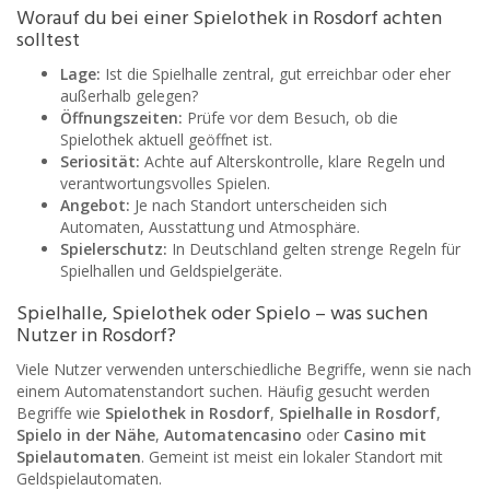
Worauf du bei einer Spielothek in Rosdorf achten
solltest
Lage:
Ist die Spielhalle zentral, gut erreichbar oder eher
außerhalb gelegen?
Öffnungszeiten:
Prüfe vor dem Besuch, ob die
Spielothek aktuell geöffnet ist.
Seriosität:
Achte auf Alterskontrolle, klare Regeln und
verantwortungsvolles Spielen.
Angebot:
Je nach Standort unterscheiden sich
Automaten, Ausstattung und Atmosphäre.
Spielerschutz:
In Deutschland gelten strenge Regeln für
Spielhallen und Geldspielgeräte.
Spielhalle, Spielothek oder Spielo – was suchen
Nutzer in Rosdorf?
Viele Nutzer verwenden unterschiedliche Begriffe, wenn sie nach
einem Automatenstandort suchen. Häufig gesucht werden
Begriffe wie
Spielothek in Rosdorf
,
Spielhalle in Rosdorf
,
Spielo in der Nähe
,
Automatencasino
oder
Casino mit
Spielautomaten
. Gemeint ist meist ein lokaler Standort mit
Geldspielautomaten.