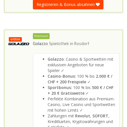
Registrieren & Bonus absahnen
Premium
online
Golazzo
Spielothek in
Rosdorf
Golazzo
: Casino & Sportwetten mit
exklusiven Angeboten für neue
Spieler ✓
Casino-Bonus:
100 % bis
2.000 € /
CHF + 200 Freispiele
✓
Sportbonus:
100 % bis
500 € / CHF
+ 20 € Gratiswette
✓
Perfekte Kombination aus Premium-
Casino, Live Casino und Sportwetten
mit hohen Limits ✓
Zahlungen mit
Revolut
,
SOFORT
,
Kreditkarten, Kryptowährungen und