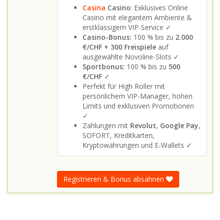
Casina
Casino
: Exklusives Online
Casino mit elegantem Ambiente &
erstklassigem VIP-Service ✓
Casino-Bonus:
100 % bis zu
2.000
€/CHF + 300 Freispiele
auf
ausgewählte Novoline-Slots ✓
Sportbonus:
100 % bis zu
500
€/CHF
✓
Perfekt für High Roller mit
persönlichem VIP-Manager, hohen
Limits und exklusiven Promotionen
✓
Zahlungen mit
Revolut
,
Google Pay
,
SOFORT, Kreditkarten,
Kryptowährungen und E-Wallets ✓
Registrieren & Bonus absahnen