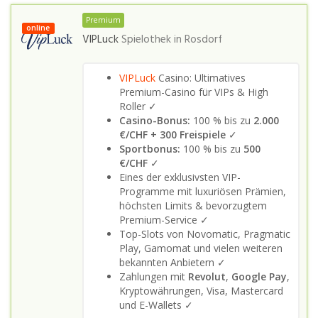
Premium
online
VIPLuck
Spielothek in
Rosdorf
VIPLuck
Casino: Ultimatives
Premium-Casino für VIPs & High
Roller ✓
Casino-Bonus:
100 % bis zu
2.000
€/CHF + 300 Freispiele
✓
Sportbonus:
100 % bis zu
500
€/CHF
✓
Eines der exklusivsten VIP-
Programme mit luxuriösen Prämien,
höchsten Limits & bevorzugtem
Premium-Service ✓
Top-Slots von Novomatic, Pragmatic
Play, Gamomat und vielen weiteren
bekannten Anbietern ✓
Zahlungen mit
Revolut
,
Google Pay
,
Kryptowährungen, Visa, Mastercard
und E-Wallets ✓