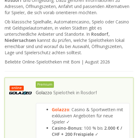
Rosdorf
und Umgebung. Dazu gehören Informationen zu
Adressen, Öffnungszeiten, Anfahrt und passenden Alternativen
für Spieler, die sich vorab orientieren möchten.
Ob klassische Spielhalle, Automatencasino, Spielo oder Casino
mit Geldspielautomaten, in vielen Städten gibt es
unterschiedliche Anbieter und Standorte. In
Rosdorf,
Niedersachsen
kannst du prüfen, welche Spielotheken lokal
erreichbar sind und worauf du bei Auswahl, Öffnungszeiten,
Lage und Spielerschutz achten solltest.
Beliebte Online-Spielotheken mit Boni | August 2026
Premium
online
Golazzo
Spielothek in
Rosdorf
Golazzo
: Casino & Sportwetten mit
exklusiven Angeboten für neue
Spieler ✓
Casino-Bonus:
100 % bis
2.000 € /
CHF + 200 Freispiele
✓