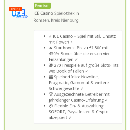
Premium
online
ICE Casino
Spielothek in
Rohrsen, Kreis Nienburg
⭐ ICE Casino – Spiel mit Stil, Einsatz
mit Power! ⭐
🔥 Startbonus: Bis zu €1.500 mit
450% Bonus über die ersten vier
Einzahlungen ✓
🎁 270 Freispiele auf große Slots‑Hits
wie Book of Fallen ✓
🎰 Spielportfolio: Novoline,
Pragmatic, Gamomat & weitere
Schwergewichte ✓
🏆 Ausgezeichnete Betreiber mit
jahrelanger Casino‑Erfahrung ✓
💳 Flexible Ein‑ & Auszahlung:
SOFORT, Paysafecard & Crypto
akzeptiert ✓