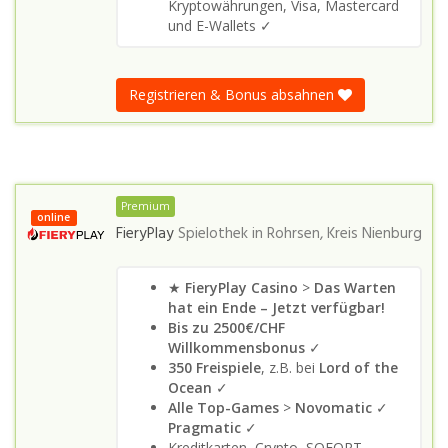
Kryptowährungen, Visa, Mastercard
und E-Wallets ✓
Registrieren & Bonus absahnen
Premium
online
FieryPlay
Spielothek in
Rohrsen, Kreis Nienburg
★
FieryPlay Casino
>
Das Warten
hat ein Ende – Jetzt verfügbar!
Bis zu 2500€/CHF
Willkommensbonus
✓
350 Freispiele
, z.B. bei
Lord of the
Ocean
✓
Alle Top-Games
>
Novomatic
✓
Pragmatic
✓
Kreditkarten, Crypto, SOFORT,