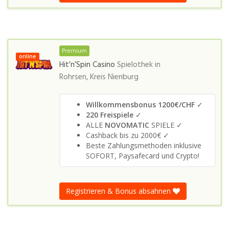
Premium
online
Hit’n’Spin Casino
Spielothek in
Rohrsen, Kreis Nienburg
Willkommensbonus 1200€/CHF
✓
220 Freispiele
✓
ALLE
NOVOMATIC
SPIELE ✓
Cashback bis zu 2000€ ✓
Beste Zahlungsmethoden inklusive
SOFORT, Paysafecard und Crypto!
Registrieren & Bonus absahnen