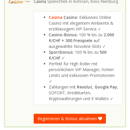
Casina
Spielothek in
Rohrsen, Kreis Nienburg
Casina
Casino
: Exklusives Online
Casino mit elegantem Ambiente &
erstklassigem VIP-Service ✓
Casino-Bonus:
100 % bis zu
2.000
€/CHF + 300 Freispiele
auf
ausgewählte Novoline-Slots ✓
Sportbonus:
100 % bis zu
500
€/CHF
✓
Perfekt für High Roller mit
persönlichem VIP-Manager, hohen
Limits und exklusiven Promotionen
✓
Zahlungen mit
Revolut
,
Google Pay
,
SOFORT, Kreditkarten,
Kryptowährungen und E-Wallets ✓
Registrieren & Bonus absahnen