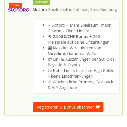
Premium
online
Slotoro
Spielothek in
Rohrsen, Kreis Nienburg
⭐ Slotoro – Mehr Spielraum, mehr
Gewinn – Ohne Limits!
🎁
2.500 €/CHF Bonus + 250
Freispiele
auf deine Einzahlungen
🎰 Klassiker & Neuheiten von
Novoline
, Gamomat & Co.
💳 Ein- & Auszahlungen per
SOFORT
,
Paysafe & Crypto
💥 Hohe Limits für echte High Roller
– keine Einschränkungen
🎉 Wöchentliche Promos, Cashback
& VIP-Angebote
Registrieren & Bonus absahnen