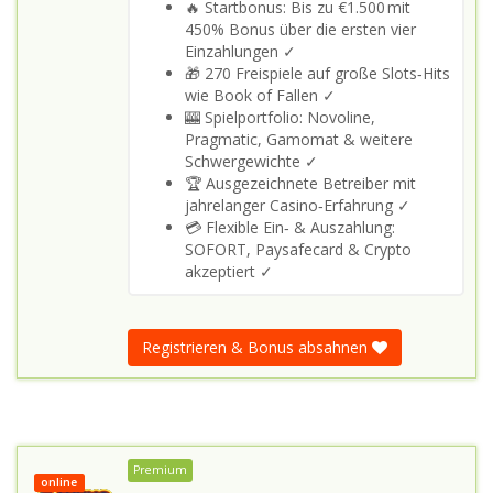
🔥 Startbonus: Bis zu €1.500 mit
450% Bonus über die ersten vier
Einzahlungen ✓
🎁 270 Freispiele auf große Slots‑Hits
wie Book of Fallen ✓
🎰 Spielportfolio: Novoline,
Pragmatic, Gamomat & weitere
Schwergewichte ✓
🏆 Ausgezeichnete Betreiber mit
jahrelanger Casino‑Erfahrung ✓
💳 Flexible Ein‑ & Auszahlung:
SOFORT, Paysafecard & Crypto
akzeptiert ✓
Registrieren & Bonus absahnen
Premium
online