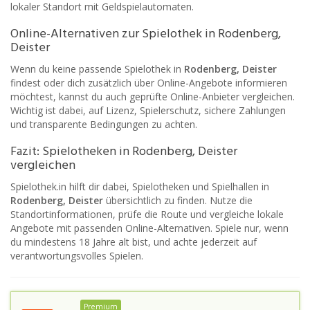
lokaler Standort mit Geldspielautomaten.
Online-Alternativen zur Spielothek in Rodenberg,
Deister
Wenn du keine passende Spielothek in
Rodenberg, Deister
findest oder dich zusätzlich über Online-Angebote informieren
möchtest, kannst du auch geprüfte Online-Anbieter vergleichen.
Wichtig ist dabei, auf Lizenz, Spielerschutz, sichere Zahlungen
und transparente Bedingungen zu achten.
Fazit: Spielotheken in Rodenberg, Deister
vergleichen
Spielothek.in hilft dir dabei, Spielotheken und Spielhallen in
Rodenberg, Deister
übersichtlich zu finden. Nutze die
Standortinformationen, prüfe die Route und vergleiche lokale
Angebote mit passenden Online-Alternativen. Spiele nur, wenn
du mindestens 18 Jahre alt bist, und achte jederzeit auf
verantwortungsvolles Spielen.
Premium