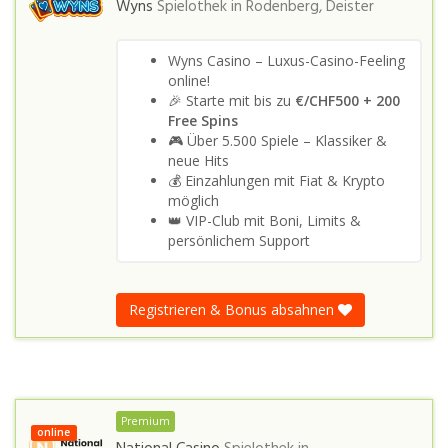
Wyns
Spielothek in
Rodenberg, Deister
Wyns Casino – Luxus-Casino-Feeling
online!
🎉 Starte mit bis zu
€/CHF500 + 200
Free Spins
🎮 Über 5.500 Spiele – Klassiker &
neue Hits
💰 Einzahlungen mit Fiat & Krypto
möglich
👑 VIP-Club mit Boni, Limits &
persönlichem Support
Registrieren & Bonus absahnen
Premium
online