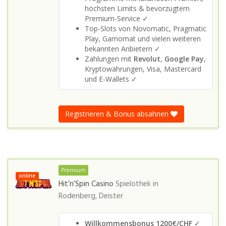
höchsten Limits & bevorzugtem
Premium-Service ✓
Top-Slots von Novomatic, Pragmatic
Play, Gamomat und vielen weiteren
bekannten Anbietern ✓
Zahlungen mit
Revolut
,
Google Pay
,
Kryptowährungen, Visa, Mastercard
und E-Wallets ✓
Registrieren & Bonus absahnen
Premium
online
Hit’n’Spin Casino
Spielothek in
Rodenberg, Deister
Willkommensbonus 1200€/CHF
✓