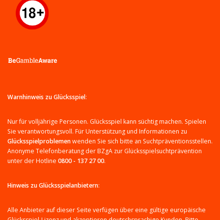
Warnhinweis zu Glücksspiel
:
Nur für volljährige Personen. Glücksspiel kann süchtig machen. Spielen
Sie verantwortungsvoll. Für Unterstützung und Informationen zu
Glücksspielproblemen
wenden Sie sich bitte an Suchtpräventionsstellen.
Anonyme Telefonberatung der BZgA zur Glücksspielsuchtprävention
unter der Hotline
0800 - 137 27 00
.
Hinweis zu Glücksspielanbietern
:
Alle Anbieter auf dieser Seite verfügen über eine gültige europäische
Glücksspiel-Lizenz und akzeptieren deutschsprachige Kunden. Bitte