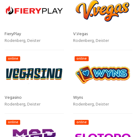
FieryPlay
V.Vegas
Rodenberg, Deister
Rodenberg, Deister
online
online
Vegasino
Wyns
Rodenberg, Deister
Rodenberg, Deister
online
online