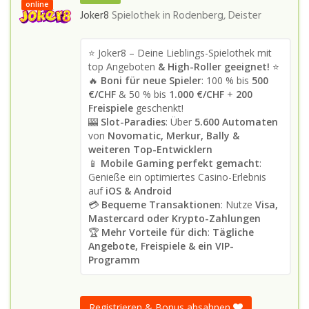
online
Joker8
Spielothek in
Rodenberg, Deister
⭐ Joker8 – Deine Lieblings-Spielothek mit
top Angeboten
& High-Roller geeignet!
⭐
🔥
Boni für neue Spieler
: 100 % bis
500
€/CHF
& 50 % bis
1.000 €/CHF
+
200
Freispiele
geschenkt!
🎰
Slot-Paradies
: Über
5.600 Automaten
von
Novomatic, Merkur, Bally &
weiteren Top-Entwicklern
📱
Mobile Gaming perfekt gemacht
:
Genieße ein optimiertes Casino-Erlebnis
auf
iOS & Android
💳
Bequeme Transaktionen
: Nutze
Visa,
Mastercard oder Krypto-Zahlungen
🏆
Mehr Vorteile für dich
:
Tägliche
Angebote, Freispiele & ein VIP-
Programm
Registrieren & Bonus absahnen