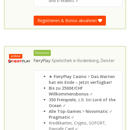
und E-Wallets ✓
Registrieren & Bonus absahnen
Premium
online
FieryPlay
Spielothek in
Rodenberg, Deister
★
FieryPlay Casino
>
Das Warten
hat ein Ende – Jetzt verfügbar!
Bis zu 2500€/CHF
Willkommensbonus
✓
350 Freispiele
, z.B. bei
Lord of the
Ocean
✓
Alle Top-Games
>
Novomatic
✓
Pragmatic
✓
Kreditkarten, Crypto, SOFORT,
Paysafe Card ✓