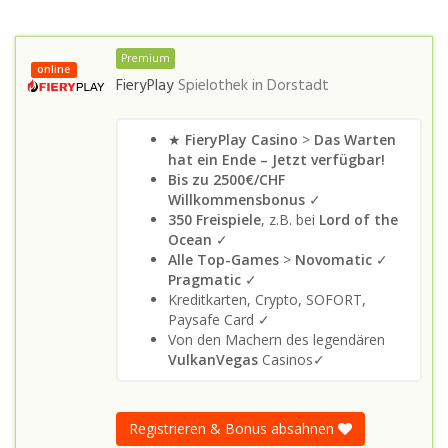
Premium
online
FieryPlay
Spielothek in
Dorstadt
★
FieryPlay Casino
>
Das Warten
hat ein Ende – Jetzt verfügbar!
Bis zu 2500€/CHF
Willkommensbonus
✓
350 Freispiele
, z.B. bei
Lord of the
Ocean
✓
Alle Top-Games
>
Novomatic
✓
Pragmatic
✓
Kreditkarten, Crypto, SOFORT,
Paysafe Card ✓
Von den Machern des legendären
VulkanVegas
Casinos✓
Registrieren & Bonus absahnen