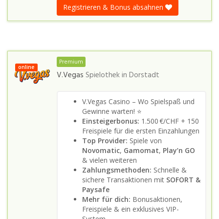
Registrieren & Bonus absahnen
Premium
online
V.Vegas
Spielothek in
Dorstadt
V.Vegas Casino – Wo Spielspaß und
Gewinne warten! ⭐
Einsteigerbonus:
1.500 €/CHF + 150
Freispiele für die ersten Einzahlungen
Top Provider:
Spiele von
Novomatic
,
Gamomat
,
Play’n GO
& vielen weiteren
Zahlungsmethoden:
Schnelle &
sichere Transaktionen mit
SOFORT &
Paysafe
Mehr für dich:
Bonusaktionen,
Freispiele & ein exklusives VIP-
System