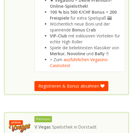
★
Vegasino – Deine Premium-
Online-Spielothek!
100 % bis 500 €/CHF Bonus
+
200
Freispiele
für extra Spielspaß 🎰
Wöchentlich neue Boni und der
spannende
Bonus Crab
VIP-Club
mit exklusiven Vorteilen für
echte High Roller
Spiele die beliebtesten Klassiker von
Merkur
,
Novoline
und
Bally
🃏
> Zum
ausführlichen Vegasino
Casinotest
Registrieren & Bonus absahnen
Premium
online
V.Vegas
Spielothek in
Dorstadt