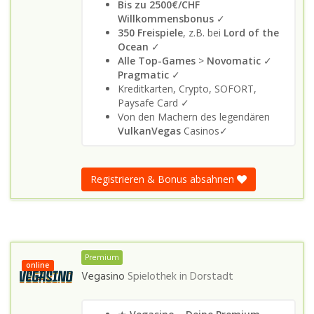
Bis zu 2500€/CHF
Willkommensbonus
✓
350 Freispiele
, z.B. bei
Lord of the
Ocean
✓
Alle Top-Games
>
Novomatic
✓
Pragmatic
✓
Kreditkarten, Crypto, SOFORT,
Paysafe Card ✓
Von den Machern des legendären
VulkanVegas
Casinos✓
Registrieren & Bonus absahnen
Premium
online
Vegasino
Spielothek in
Dorstadt