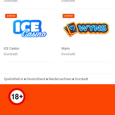
Dorstadt
Dorstadt
online
online
ICE Casino
Wyns
Dorstadt
Dorstadt
Spielothek in
♣
Deutschland
♣
Niedersachsen
♣
Dorstadt