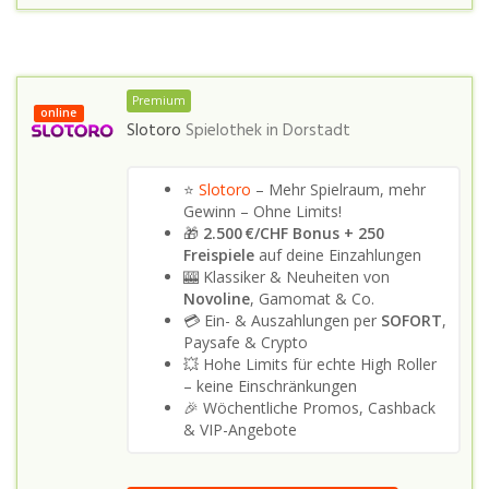
Premium
online
Slotoro
Spielothek in
Dorstadt
⭐
Slotoro
– Mehr Spielraum, mehr
Gewinn – Ohne Limits!
🎁
2.500 €/CHF Bonus + 250
Freispiele
auf deine Einzahlungen
🎰 Klassiker & Neuheiten von
Novoline
, Gamomat & Co.
💳 Ein- & Auszahlungen per
SOFORT
,
Paysafe & Crypto
💥 Hohe Limits für echte High Roller
– keine Einschränkungen
🎉 Wöchentliche Promos, Cashback
& VIP-Angebote