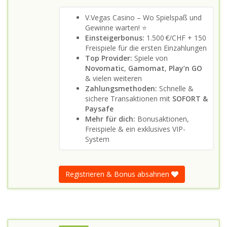
V.Vegas Casino – Wo Spielspaß und
Gewinne warten! ⭐
Einsteigerbonus:
1.500 €/CHF + 150
Freispiele für die ersten Einzahlungen
Top Provider:
Spiele von
Novomatic
,
Gamomat
,
Play’n GO
& vielen weiteren
Zahlungsmethoden:
Schnelle &
sichere Transaktionen mit
SOFORT &
Paysafe
Mehr für dich:
Bonusaktionen,
Freispiele & ein exklusives VIP-
System
Registrieren & Bonus absahnen