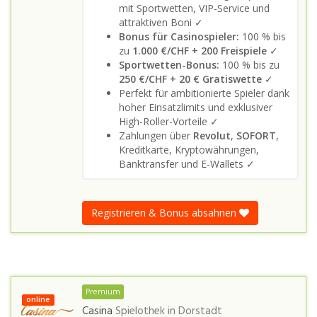
mit Sportwetten, VIP-Service und
attraktiven Boni ✓
Bonus für Casinospieler:
100 % bis
zu
1.000 €/CHF + 200 Freispiele
✓
Sportwetten-Bonus:
100 % bis zu
250 €/CHF + 20 € Gratiswette
✓
Perfekt für ambitionierte Spieler dank
hoher Einsatzlimits und exklusiver
High-Roller-Vorteile ✓
Zahlungen über
Revolut
,
SOFORT
,
Kreditkarte, Kryptowährungen,
Banktransfer und E-Wallets ✓
Registrieren & Bonus absahnen
Premium
online
Casina
Spielothek in
Dorstadt