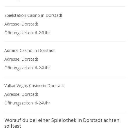
Spielstation Casino in Dorstadt
Adresse: Dorstadt
Öffnungszeiten: 6-24Uhr
Admiral Casino in Dorstadt
Adresse: Dorstadt
Öffnungszeiten: 6-24Uhr
VulkanVegas Casino in Dorstadt
Adresse: Dorstadt
Öffnungszeiten: 6-24Uhr
Worauf du bei einer Spielothek in Dorstadt achten
solltest