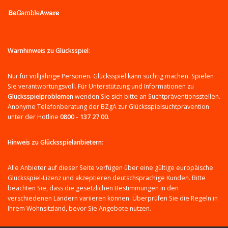
Warnhinweis zu Glücksspiel
:
Nur für volljährige Personen. Glücksspiel kann süchtig machen. Spielen
Sie verantwortungsvoll. Für Unterstützung und Informationen zu
Glücksspielproblemen
wenden Sie sich bitte an Suchtpräventionsstellen.
Anonyme Telefonberatung der BZgA zur Glücksspielsuchtprävention
unter der Hotline
0800 - 137 27 00
.
Hinweis zu Glücksspielanbietern
:
Alle Anbieter auf dieser Seite verfügen über eine gültige europäische
Glücksspiel-Lizenz und akzeptieren deutschsprachige Kunden. Bitte
beachten Sie, dass die gesetzlichen Bestimmungen in den
verschiedenen Ländern variieren können. Überprüfen Sie die Regeln in
Ihrem Wohnsitzland, bevor Sie Angebote nutzen.