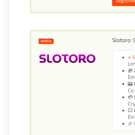
Registri
Slotoro
S
online
⭐
S
Lim
🎁
Ei
🎰 
Co.
💳
Cr
💥 
Ei
🎉