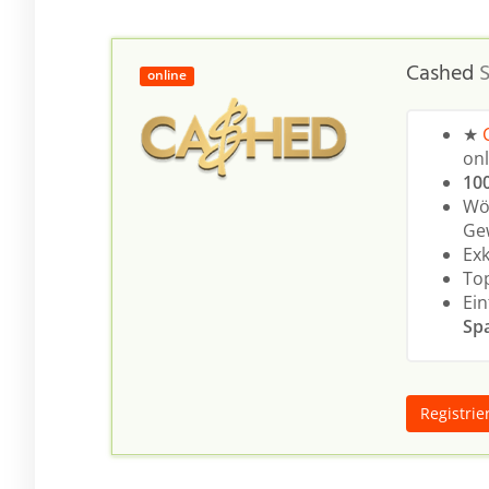
Cashed
S
online
★
onl
10
Wö
Ge
Exk
Top
Ei
Sp
Registri