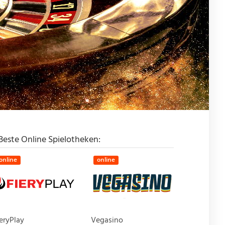
Beste Online Spielotheken:
online
online
eryPlay
Vegasino