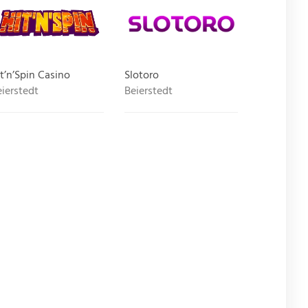
t’n’Spin Casino
Slotoro
ierstedt
Beierstedt