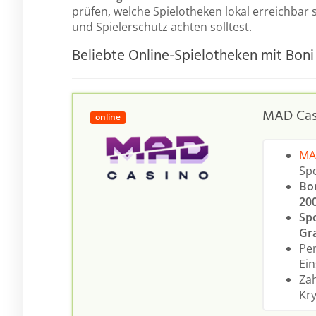
prüfen, welche Spielotheken lokal erreichbar
und Spielerschutz achten solltest.
Beliebte Online-Spielotheken mit Boni
MAD Cas
online
MA
Spo
Bon
200
Sp
Gr
Per
Ein
Za
Kr