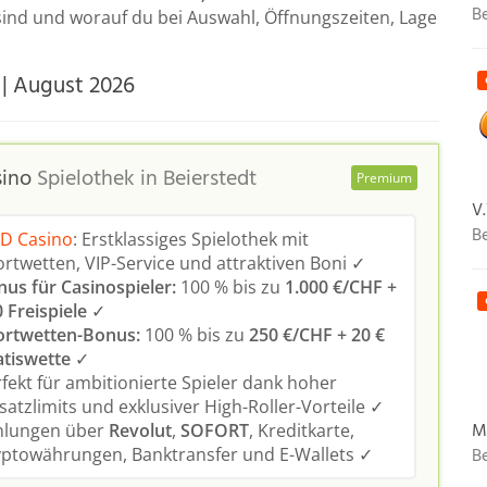
Be
 sind und worauf du bei Auswahl, Öffnungszeiten, Lage
 | August 2026
ino
Spielothek in
Beierstedt
Premium
V
Be
D Casino
: Erstklassiges Spielothek mit
rtwetten, VIP-Service und attraktiven Boni ✓
us für Casinospieler:
100 % bis zu
1.000 €/CHF +
 Freispiele
✓
ortwetten-Bonus:
100 % bis zu
250 €/CHF + 20 €
atiswette
✓
fekt für ambitionierte Spieler dank hoher
satzlimits und exklusiver High-Roller-Vorteile ✓
M
hlungen über
Revolut
,
SOFORT
, Kreditkarte,
yptowährungen, Banktransfer und E-Wallets ✓
Be