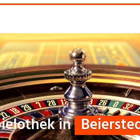
ielothek in
Beierste