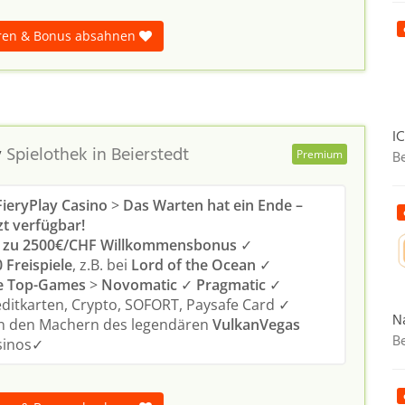
eren & Bonus absahnen
I
y
Spielothek in
Beierstedt
Premium
Be
FieryPlay Casino
>
Das Warten hat ein Ende –
zt verfügbar!
s zu 2500€/CHF Willkommensbonus
✓
 Freispiele
, z.B. bei
Lord of the Ocean
✓
le Top-Games
>
Novomatic
✓
Pragmatic
✓
ditkarten, Crypto, SOFORT, Paysafe Card ✓
N
n den Machern des legendären
VulkanVegas
Be
sinos✓