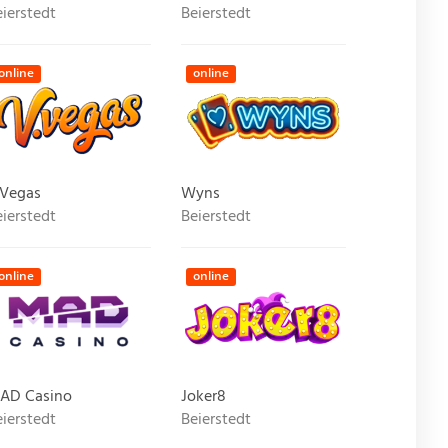
ierstedt
Beierstedt
online
online
.Vegas
Wyns
ierstedt
Beierstedt
online
online
AD Casino
Joker8
ierstedt
Beierstedt