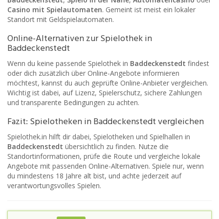
Casino mit Spielautomaten
. Gemeint ist meist ein lokaler
Standort mit Geldspielautomaten.
Online-Alternativen zur Spielothek in
Baddeckenstedt
Wenn du keine passende Spielothek in
Baddeckenstedt
findest
oder dich zusätzlich über Online-Angebote informieren
möchtest, kannst du auch geprüfte Online-Anbieter vergleichen.
Wichtig ist dabei, auf Lizenz, Spielerschutz, sichere Zahlungen
und transparente Bedingungen zu achten.
Fazit: Spielotheken in Baddeckenstedt vergleichen
Spielothek.in hilft dir dabei, Spielotheken und Spielhallen in
Baddeckenstedt
übersichtlich zu finden. Nutze die
Standortinformationen, prüfe die Route und vergleiche lokale
Angebote mit passenden Online-Alternativen. Spiele nur, wenn
du mindestens 18 Jahre alt bist, und achte jederzeit auf
verantwortungsvolles Spielen.