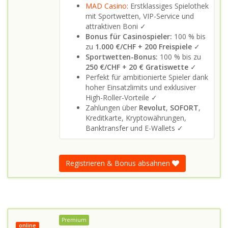
MAD Casino
: Erstklassiges Spielothek
mit Sportwetten, VIP-Service und
attraktiven Boni ✓
Bonus für Casinospieler:
100 % bis
zu
1.000 €/CHF + 200 Freispiele
✓
Sportwetten-Bonus:
100 % bis zu
250 €/CHF + 20 € Gratiswette
✓
Perfekt für ambitionierte Spieler dank
hoher Einsatzlimits und exklusiver
High-Roller-Vorteile ✓
Zahlungen über
Revolut
,
SOFORT
,
Kreditkarte, Kryptowährungen,
Banktransfer und E-Wallets ✓
Registrieren & Bonus absahnen
Premium
online