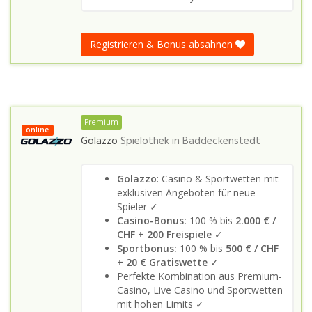
Registrieren & Bonus absahnen
Premium
online
Golazzo
Spielothek in
Baddeckenstedt
Golazzo
: Casino & Sportwetten mit
exklusiven Angeboten für neue
Spieler ✓
Casino-Bonus:
100 % bis
2.000 € /
CHF + 200 Freispiele
✓
Sportbonus:
100 % bis
500 € / CHF
+ 20 € Gratiswette
✓
Perfekte Kombination aus Premium-
Casino, Live Casino und Sportwetten
mit hohen Limits ✓