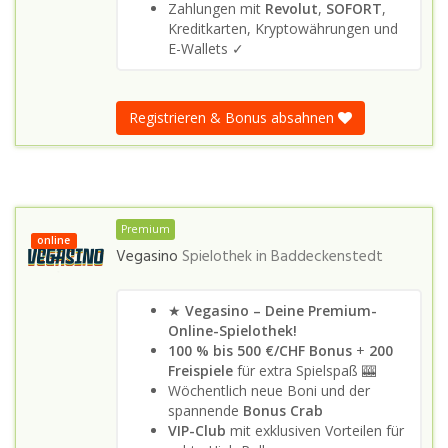
Zahlungen mit
Revolut
,
SOFORT
,
Kreditkarten, Kryptowährungen und
E-Wallets ✓
Registrieren & Bonus absahnen
Premium
online
Vegasino
Spielothek in
Baddeckenstedt
★
Vegasino – Deine Premium-
Online-Spielothek!
100 % bis 500 €/CHF Bonus
+
200
Freispiele
für extra Spielspaß 🎰
Wöchentlich neue Boni und der
spannende
Bonus Crab
VIP-Club
mit exklusiven Vorteilen für