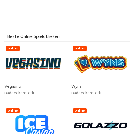
Beste Online Spielotheken:
online
online
Vegasino
Wyns
Baddeckenstedt
Baddeckenstedt
online
online