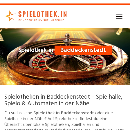
Skip
to
main
Toggl
content
navig
Spielothek in
Baddeckenstedt
Spielotheken in Baddeckenstedt – Spielhalle,
Spielo & Automaten in der Nähe
Du suchst eine
Spielothek in Baddeckenstedt
oder eine
Spielhalle in der Nähe? Auf Spielothek.in findest du eine
Übersicht über lokale Spielotheken, Spielhallen und