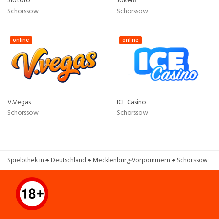
Slotoro
Joker8
Schorssow
Schorssow
online
online
V.Vegas
ICE Casino
Schorssow
Schorssow
Spielothek in
♣
Deutschland
♣
Mecklenburg-Vorpommern
♣
Schorssow