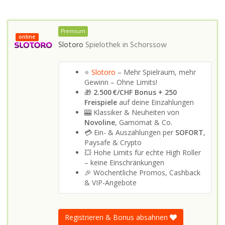
Premium
online
Slotoro
Spielothek in
Schorssow
⭐
Slotoro
– Mehr Spielraum, mehr
Gewinn – Ohne Limits!
🎁
2.500 €/CHF Bonus + 250
Freispiele
auf deine Einzahlungen
🎰 Klassiker & Neuheiten von
Novoline
, Gamomat & Co.
💳 Ein- & Auszahlungen per
SOFORT
,
Paysafe & Crypto
💥 Hohe Limits für echte High Roller
– keine Einschränkungen
🎉 Wöchentliche Promos, Cashback
& VIP-Angebote
Registrieren & Bonus absahnen