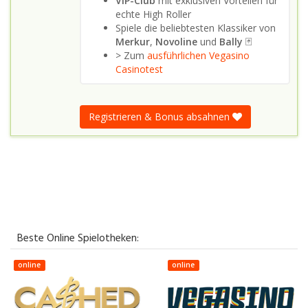
VIP-Club
mit exklusiven Vorteilen für
echte High Roller
Spiele die beliebtesten Klassiker von
Merkur
,
Novoline
und
Bally
🃏
> Zum
ausführlichen Vegasino
Casinotest
Registrieren & Bonus absahnen
Beste Online Spielotheken:
online
online