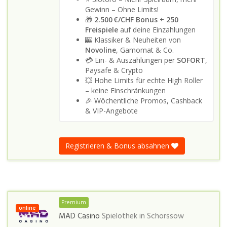
Gewinn – Ohne Limits!
🎁
2.500 €/CHF Bonus + 250
Freispiele
auf deine Einzahlungen
🎰 Klassiker & Neuheiten von
Novoline
, Gamomat & Co.
💳 Ein- & Auszahlungen per
SOFORT
,
Paysafe & Crypto
💥 Hohe Limits für echte High Roller
– keine Einschränkungen
🎉 Wöchentliche Promos, Cashback
& VIP-Angebote
Registrieren & Bonus absahnen
Premium
online
MAD Casino
Spielothek in
Schorssow