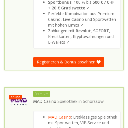
Sportbonus:
100 % bis
500 € / CHF
+ 20 € Gratiswette
✓
Perfekte Kombination aus Premium-
Casino, Live Casino und Sportwetten
mit hohen Limits ✓
Zahlungen mit
Revolut
,
SOFORT
,
Kreditkarten, Kryptowährungen und
E-Wallets ✓
Registrieren & Bonus absahnen
Premium
online
MAD Casino
Spielothek in
Schorssow
MAD Casino
: Erstklassiges Spielothek
mit Sportwetten, VIP-Service und