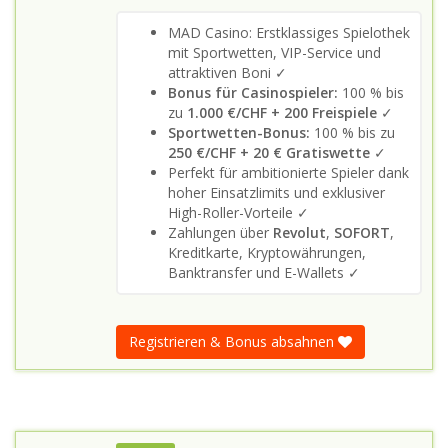
MAD Casino: Erstklassiges Spielothek
mit Sportwetten, VIP-Service und
attraktiven Boni ✓
Bonus für Casinospieler:
100 % bis
zu
1.000 €/CHF + 200 Freispiele
✓
Sportwetten-Bonus:
100 % bis zu
250 €/CHF + 20 € Gratiswette
✓
Perfekt für ambitionierte Spieler dank
hoher Einsatzlimits und exklusiver
High-Roller-Vorteile ✓
Zahlungen über
Revolut
,
SOFORT
,
Kreditkarte, Kryptowährungen,
Banktransfer und E-Wallets ✓
Registrieren & Bonus absahnen