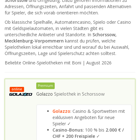
Schorssow
und Umgebung. Dazu gehören Informationen zu
Adressen, Öffnungszeiten, Anfahrt und passenden Alternativen
für Spieler, die sich vorab orientieren möchten.
Ob klassische Spielhalle, Automatencasino, Spielo oder Casino
mit Geldspielautomaten, in vielen Städten gibt es
unterschiedliche Anbieter und Standorte. In
Schorssow,
Mecklenburg-Vorpommern
kannst du prüfen, welche
Spielotheken lokal erreichbar sind und worauf du bei Auswahl,
Öffnungszeiten, Lage und Spielerschutz achten solltest.
Beliebte Online-Spielotheken mit Boni | August 2026
Premium
online
Golazzo
Spielothek in
Schorssow
Golazzo
: Casino & Sportwetten mit
exklusiven Angeboten für neue
Spieler ✓
Casino-Bonus:
100 % bis
2.000 € /
CHF + 200 Freispiele
✓