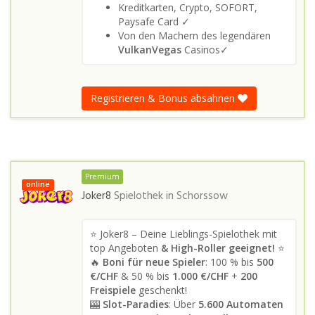
Kreditkarten, Crypto, SOFORT,
Paysafe Card ✓
Von den Machern des legendären
VulkanVegas
Casinos✓
Registrieren & Bonus absahnen
Premium
online
Joker8
Spielothek in
Schorssow
⭐ Joker8 – Deine Lieblings-Spielothek mit
top Angeboten
& High-Roller geeignet!
⭐
🔥
Boni für neue Spieler
: 100 % bis
500
€/CHF
& 50 % bis
1.000 €/CHF
+
200
Freispiele
geschenkt!
🎰
Slot-Paradies
: Über
5.600 Automaten