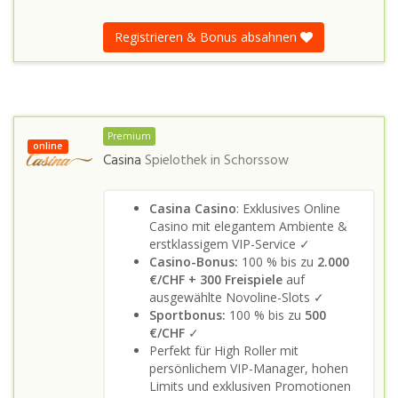
Registrieren & Bonus absahnen
Premium
online
Casina
Spielothek in
Schorssow
Casina Casino
: Exklusives Online
Casino mit elegantem Ambiente &
erstklassigem VIP-Service ✓
Casino-Bonus:
100 % bis zu
2.000
€/CHF + 300 Freispiele
auf
ausgewählte Novoline-Slots ✓
Sportbonus:
100 % bis zu
500
€/CHF
✓
Perfekt für High Roller mit
persönlichem VIP-Manager, hohen
Limits und exklusiven Promotionen