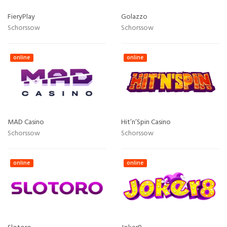
FieryPlay
Golazzo
Schorssow
Schorssow
online
online
MAD Casino
Hit’n’Spin Casino
Schorssow
Schorssow
online
online