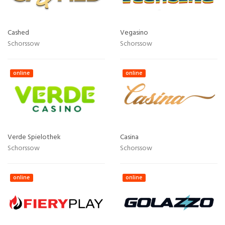
Cashed
Vegasino
Schorssow
Schorssow
online
online
Verde Spielothek
Casina
Schorssow
Schorssow
online
online