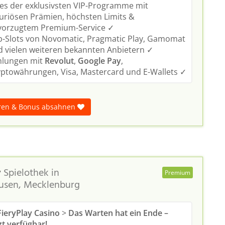
es der exklusivsten VIP-Programme mit
uriösen Prämien, höchsten Limits &
vorzugtem Premium-Service ✓
p-Slots von Novomatic, Pragmatic Play, Gamomat
d vielen weiteren bekannten Anbietern ✓
hlungen mit
Revolut
,
Google Pay
,
yptowährungen, Visa, Mastercard und E-Wallets ✓
eren & Bonus absahnen
y
Spielothek in
Premium
usen, Mecklenburg
FieryPlay Casino
>
Das Warten hat ein Ende –
zt verfügbar!