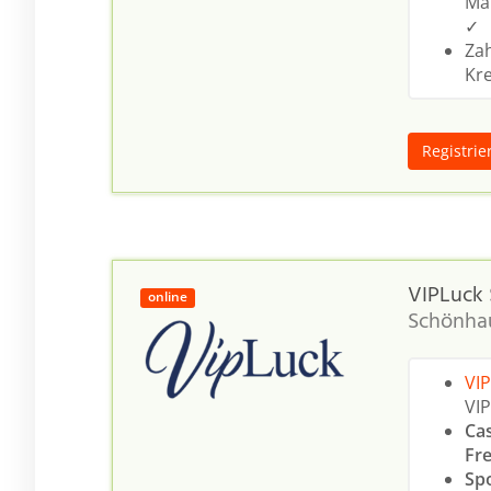
Ma
✓
Za
Kr
Registri
VIPLuck
online
Schönha
VI
VIP
Ca
Fre
Sp