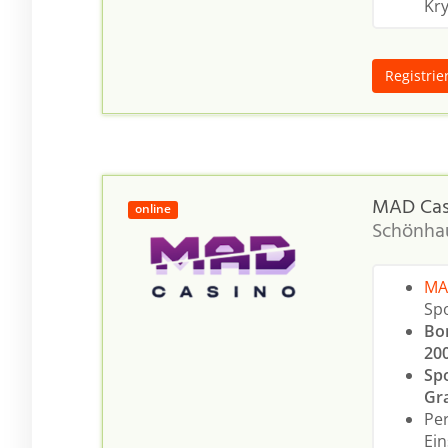
Kr
Registri
MAD Cas
online
Schönha
MA
Spo
Bon
200
Sp
Gr
Per
Ein