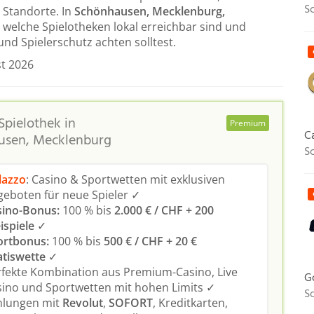
S
 Standorte. In
Schönhausen, Mecklenburg,
 welche Spielotheken lokal erreichbar sind und
nd Spielerschutz achten solltest.
st 2026
Spielothek in
Premium
C
usen, Mecklenburg
S
lazzo
: Casino & Sportwetten mit exklusiven
eboten für neue Spieler ✓
sino-Bonus:
100 % bis
2.000 € / CHF + 200
ispiele
✓
ortbonus:
100 % bis
500 € / CHF + 20 €
atiswette
✓
rfekte Kombination aus Premium-Casino, Live
G
sino und Sportwetten mit hohen Limits ✓
S
hlungen mit
Revolut
,
SOFORT
, Kreditkarten,