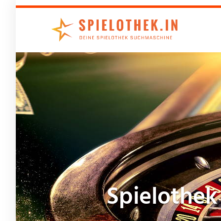
Skip
to
main
content
Spielothek