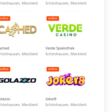
chönhausen, Mecklenburg
Schönhausen, Mecklenburg
online
online
ashed
Verde Spielothek
chönhausen, Mecklenburg
Schönhausen, Mecklenburg
online
online
olazzo
Joker8
chönhausen, Mecklenburg
Schönhausen, Mecklenburg