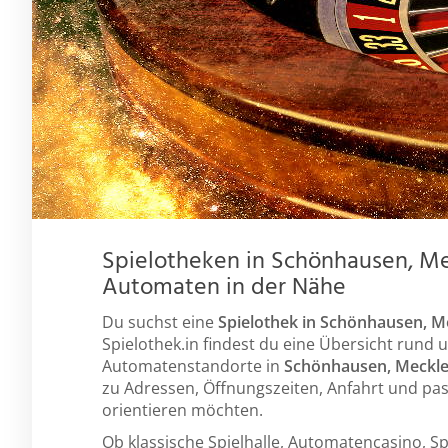
Spielotheken in Schönhausen, Mec
Automaten in der Nähe
Du suchst eine
Spielothek in Schönhausen, 
Spielothek.in findest du eine Übersicht rund 
Automatenstandorte in
Schönhausen, Meckl
zu Adressen, Öffnungszeiten, Anfahrt und pass
orientieren möchten.
Ob klassische Spielhalle, Automatencasino, Sp