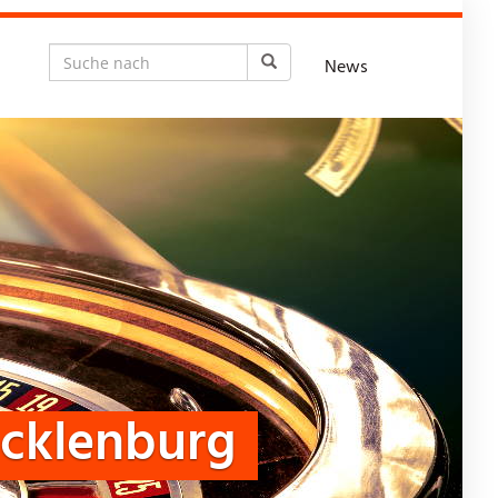
News
cklenburg