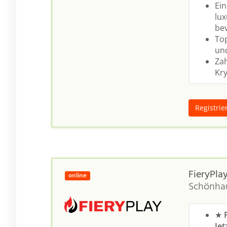
Ein
lux
be
To
un
Za
Kr
Registri
FieryPla
online
Schönha
★
Jet