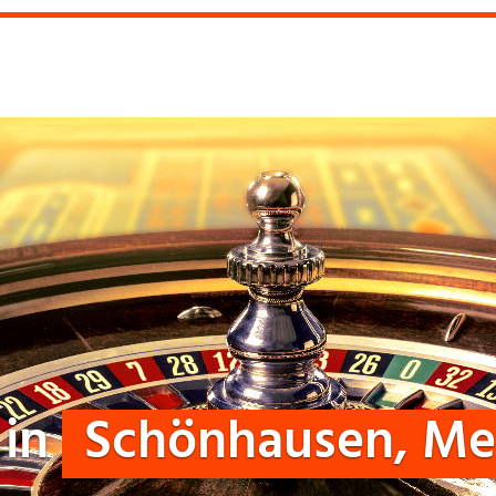
 in
Schönhausen, Me