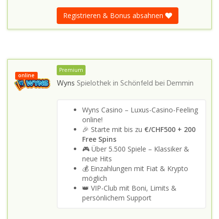
Registrieren & Bonus absahnen
Premium
online
Wyns
Spielothek in
Schönfeld bei Demmin
Wyns Casino – Luxus-Casino-Feeling
online!
🎉 Starte mit bis zu
€/CHF500 + 200
Free Spins
🎮 Über 5.500 Spiele – Klassiker &
neue Hits
💰 Einzahlungen mit Fiat & Krypto
möglich
👑 VIP-Club mit Boni, Limits &
persönlichem Support