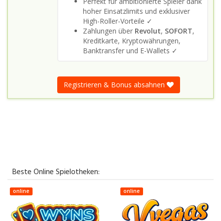
Perfekt für ambitionierte Spieler dank
hoher Einsatzlimits und exklusiver
High-Roller-Vorteile ✓
Zahlungen über
Revolut
,
SOFORT
,
Kreditkarte, Kryptowährungen,
Banktransfer und E-Wallets ✓
Registrieren & Bonus absahnen
Beste Online Spielotheken:
online
online