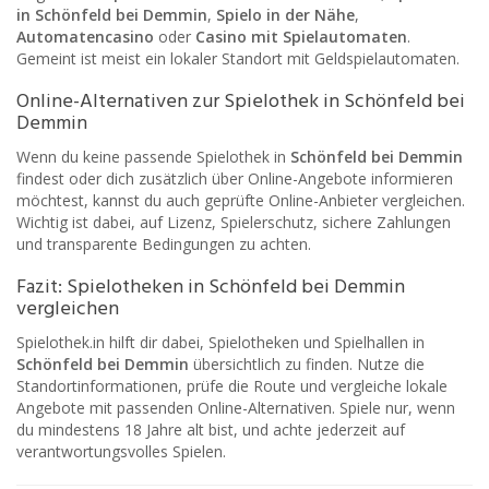
in Schönfeld bei Demmin
,
Spielo in der Nähe
,
Automatencasino
oder
Casino mit Spielautomaten
.
Gemeint ist meist ein lokaler Standort mit Geldspielautomaten.
Online-Alternativen zur Spielothek in Schönfeld bei
Demmin
Wenn du keine passende Spielothek in
Schönfeld bei Demmin
findest oder dich zusätzlich über Online-Angebote informieren
möchtest, kannst du auch geprüfte Online-Anbieter vergleichen.
Wichtig ist dabei, auf Lizenz, Spielerschutz, sichere Zahlungen
und transparente Bedingungen zu achten.
Fazit: Spielotheken in Schönfeld bei Demmin
vergleichen
Spielothek.in hilft dir dabei, Spielotheken und Spielhallen in
Schönfeld bei Demmin
übersichtlich zu finden. Nutze die
Standortinformationen, prüfe die Route und vergleiche lokale
Angebote mit passenden Online-Alternativen. Spiele nur, wenn
du mindestens 18 Jahre alt bist, und achte jederzeit auf
verantwortungsvolles Spielen.