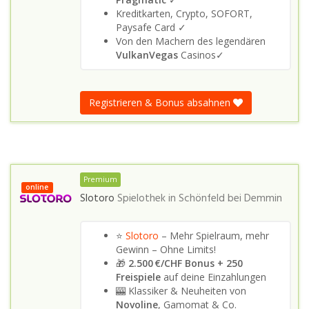
Kreditkarten, Crypto, SOFORT,
Paysafe Card ✓
Von den Machern des legendären
VulkanVegas
Casinos✓
Registrieren & Bonus absahnen
Premium
online
Slotoro
Spielothek in
Schönfeld bei Demmin
⭐
Slotoro
– Mehr Spielraum, mehr
Gewinn – Ohne Limits!
🎁
2.500 €/CHF Bonus + 250
Freispiele
auf deine Einzahlungen
🎰 Klassiker & Neuheiten von
Novoline
, Gamomat & Co.