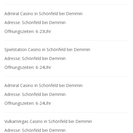
Admiral Casino in Schönfeld bei Demmin
Adresse: Schönfeld bei Demmin
Öffnungszeiten: 6-23Uhr
Spielstation Casino in Schönfeld bei Demmin
Adresse: Schönfeld bei Demmin
Öffnungszeiten: 6-24Uhr
Admiral Casino in Schönfeld bei Demmin
Adresse: Schönfeld bei Demmin
Öffnungszeiten: 6-24Uhr
VulkanVegas Casino in Schönfeld bei Demmin
Adresse: Schönfeld bei Demmin