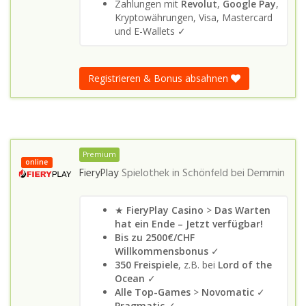
Zahlungen mit
Revolut
,
Google Pay
,
Kryptowährungen, Visa, Mastercard
und E-Wallets ✓
Registrieren & Bonus absahnen
Premium
online
FieryPlay
Spielothek in
Schönfeld bei Demmin
★
FieryPlay Casino
>
Das Warten
hat ein Ende – Jetzt verfügbar!
Bis zu 2500€/CHF
Willkommensbonus
✓
350 Freispiele
, z.B. bei
Lord of the
Ocean
✓
Alle Top-Games
>
Novomatic
✓
Pragmatic
✓