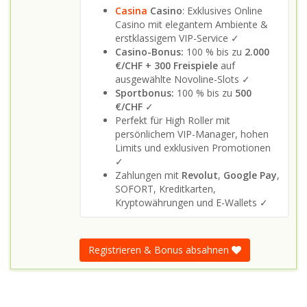
Casina
Casino
: Exklusives Online
Casino mit elegantem Ambiente &
erstklassigem VIP-Service ✓
Casino-Bonus:
100 % bis zu
2.000
€/CHF + 300 Freispiele
auf
ausgewählte Novoline-Slots ✓
Sportbonus:
100 % bis zu
500
€/CHF
✓
Perfekt für High Roller mit
persönlichem VIP-Manager, hohen
Limits und exklusiven Promotionen
✓
Zahlungen mit
Revolut
,
Google Pay
,
SOFORT, Kreditkarten,
Kryptowährungen und E-Wallets ✓
Registrieren & Bonus absahnen