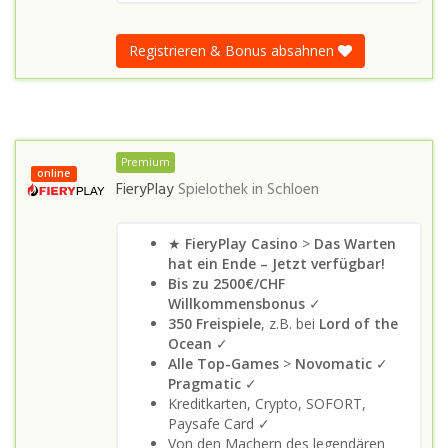
Registrieren & Bonus absahnen
Premium
online
FieryPlay
Spielothek in
Schloen
★
FieryPlay Casino
>
Das Warten
hat ein Ende – Jetzt verfügbar!
Bis zu 2500€/CHF
Willkommensbonus
✓
350 Freispiele
, z.B. bei
Lord of the
Ocean
✓
Alle Top-Games
>
Novomatic
✓
Pragmatic
✓
Kreditkarten, Crypto, SOFORT,
Paysafe Card ✓
Von den Machern des legendären