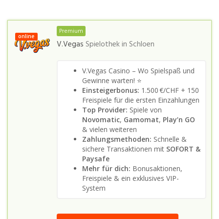
Premium
online
V.Vegas
Spielothek in
Schloen
V.Vegas Casino – Wo Spielspaß und
Gewinne warten! ⭐
Einsteigerbonus:
1.500 €/CHF + 150
Freispiele für die ersten Einzahlungen
Top Provider:
Spiele von
Novomatic
,
Gamomat
,
Play’n GO
& vielen weiteren
Zahlungsmethoden:
Schnelle &
sichere Transaktionen mit
SOFORT &
Paysafe
Mehr für dich:
Bonusaktionen,
Freispiele & ein exklusives VIP-
System