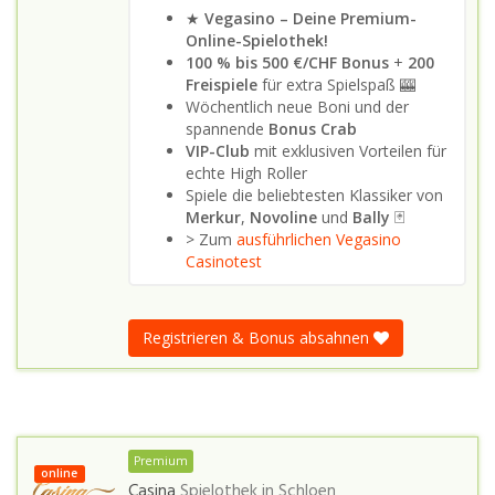
★
Vegasino – Deine Premium-
Online-Spielothek!
100 % bis 500 €/CHF Bonus
+
200
Freispiele
für extra Spielspaß 🎰
Wöchentlich neue Boni und der
spannende
Bonus Crab
VIP-Club
mit exklusiven Vorteilen für
echte High Roller
Spiele die beliebtesten Klassiker von
Merkur
,
Novoline
und
Bally
🃏
> Zum
ausführlichen Vegasino
Casinotest
Registrieren & Bonus absahnen
Premium
online
Casina
Spielothek in
Schloen