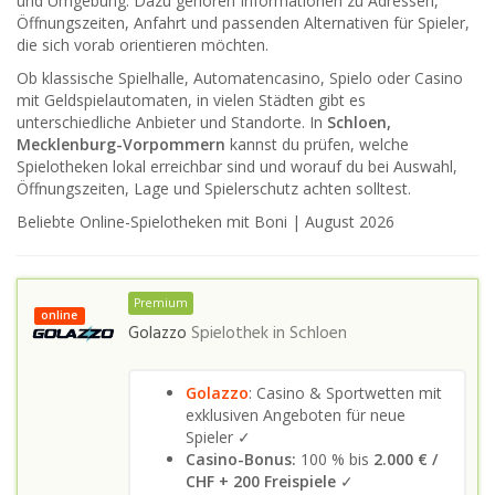
und Umgebung. Dazu gehören Informationen zu Adressen,
Öffnungszeiten, Anfahrt und passenden Alternativen für Spieler,
die sich vorab orientieren möchten.
Ob klassische Spielhalle, Automatencasino, Spielo oder Casino
mit Geldspielautomaten, in vielen Städten gibt es
unterschiedliche Anbieter und Standorte. In
Schloen,
Mecklenburg-Vorpommern
kannst du prüfen, welche
Spielotheken lokal erreichbar sind und worauf du bei Auswahl,
Öffnungszeiten, Lage und Spielerschutz achten solltest.
Beliebte Online-Spielotheken mit Boni | August 2026
Premium
online
Golazzo
Spielothek in
Schloen
Golazzo
: Casino & Sportwetten mit
exklusiven Angeboten für neue
Spieler ✓
Casino-Bonus:
100 % bis
2.000 € /
CHF + 200 Freispiele
✓