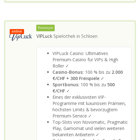
Premium
online
VIPLuck
Spielothek in
Schloen
VIPLuck Casino: Ultimatives
Premium-Casino für VIPs & High
Roller ✓
Casino-Bonus:
100 % bis zu
2.000
€/CHF + 300 Freispiele
✓
Sportbonus:
100 % bis zu
500
€/CHF
✓
Eines der exklusivsten VIP-
Programme mit luxuriösen Prämien,
höchsten Limits & bevorzugtem
Premium-Service ✓
Top-Slots von Novomatic, Pragmatic
Play, Gamomat und vielen weiteren
bekannten Anbietern ✓