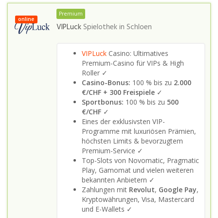
Premium
online
VIPLuck
Spielothek in
Schloen
VIPLuck
Casino: Ultimatives
Premium-Casino für VIPs & High
Roller ✓
Casino-Bonus:
100 % bis zu
2.000
€/CHF + 300 Freispiele
✓
Sportbonus:
100 % bis zu
500
€/CHF
✓
Eines der exklusivsten VIP-
Programme mit luxuriösen Prämien,
höchsten Limits & bevorzugtem
Premium-Service ✓
Top-Slots von Novomatic, Pragmatic
Play, Gamomat und vielen weiteren
bekannten Anbietern ✓
Zahlungen mit
Revolut
,
Google Pay
,
Kryptowährungen, Visa, Mastercard
und E-Wallets ✓