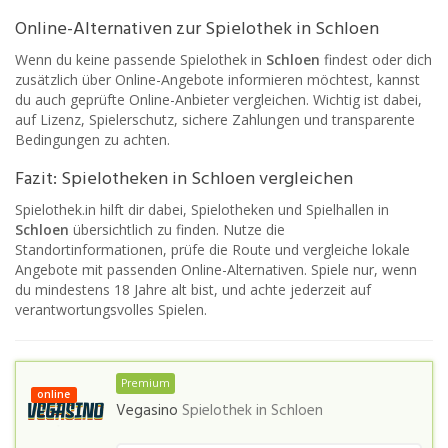
Online-Alternativen zur Spielothek in Schloen
Wenn du keine passende Spielothek in
Schloen
findest oder dich
zusätzlich über Online-Angebote informieren möchtest, kannst
du auch geprüfte Online-Anbieter vergleichen. Wichtig ist dabei,
auf Lizenz, Spielerschutz, sichere Zahlungen und transparente
Bedingungen zu achten.
Fazit: Spielotheken in Schloen vergleichen
Spielothek.in hilft dir dabei, Spielotheken und Spielhallen in
Schloen
übersichtlich zu finden. Nutze die
Standortinformationen, prüfe die Route und vergleiche lokale
Angebote mit passenden Online-Alternativen. Spiele nur, wenn
du mindestens 18 Jahre alt bist, und achte jederzeit auf
verantwortungsvolles Spielen.
Premium
online
Vegasino
Spielothek in
Schloen