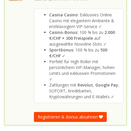
Casina Casino
: Exklusives Online
Casino mit elegantem Ambiente &
erstklassigem VIP-Service ✓
Casino-Bonus:
100 % bis zu
2.000
€/CHF + 300 Freispiele
auf
ausgewählte Novoline-Slots ✓
Sportbonus:
100 % bis zu
500
€/CHF
✓
Perfekt für High Roller mit
persönlichem VIP-Manager, hohen
Limits und exklusiven Promotionen
✓
Zahlungen mit
Revolut
,
Google Pay
,
SOFORT, Kreditkarten,
Kryptowährungen und E-Wallets ✓
Registrieren & Bonus absahnen