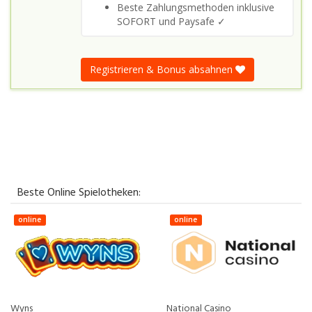
Beste Zahlungsmethoden inklusive
SOFORT und Paysafe ✓
Registrieren & Bonus absahnen
Beste Online Spielotheken:
online
online
Wyns
National Casino