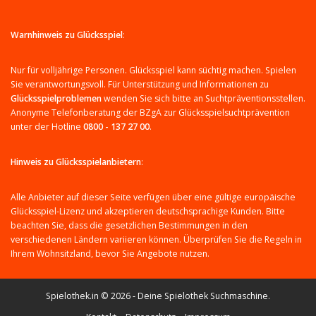
Warnhinweis zu Glücksspiel
:
Nur für volljährige Personen. Glücksspiel kann süchtig machen. Spielen
Sie verantwortungsvoll. Für Unterstützung und Informationen zu
Glücksspielproblemen
wenden Sie sich bitte an Suchtpräventionsstellen.
Anonyme Telefonberatung der BZgA zur Glücksspielsuchtprävention
unter der Hotline
0800 - 137 27 00
.
Hinweis zu Glücksspielanbietern
:
Alle Anbieter auf dieser Seite verfügen über eine gültige europäische
Glücksspiel-Lizenz und akzeptieren deutschsprachige Kunden. Bitte
beachten Sie, dass die gesetzlichen Bestimmungen in den
verschiedenen Ländern variieren können. Überprüfen Sie die Regeln in
Ihrem Wohnsitzland, bevor Sie Angebote nutzen.
Spielothek.in © 2026 - Deine Spielothek Suchmaschine.