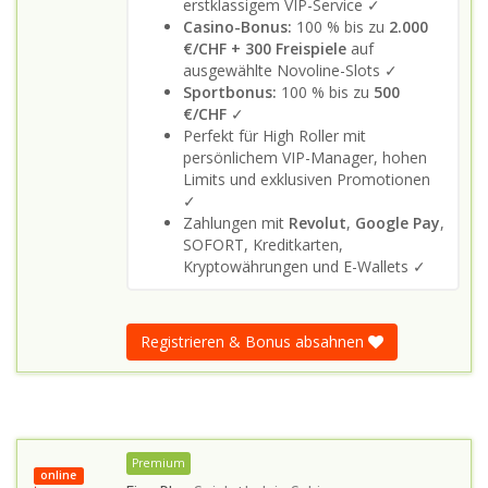
erstklassigem VIP-Service ✓
Casino-Bonus:
100 % bis zu
2.000
€/CHF + 300 Freispiele
auf
ausgewählte Novoline-Slots ✓
Sportbonus:
100 % bis zu
500
€/CHF
✓
Perfekt für High Roller mit
persönlichem VIP-Manager, hohen
Limits und exklusiven Promotionen
✓
Zahlungen mit
Revolut
,
Google Pay
,
SOFORT, Kreditkarten,
Kryptowährungen und E-Wallets ✓
Registrieren & Bonus absahnen
Premium
online