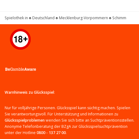
Spielothek in
♣
Deutschland
♣
Mecklenburg-Vorpommern
♣
Schimm
Warnhinweis zu Glücksspiel
:
Nur für volljährige Personen. Glücksspiel kann süchtig machen. Spielen
Sie verantwortungsvoll. Für Unterstützung und Informationen zu
Glücksspielproblemen
wenden Sie sich bitte an Suchtpräventionsstellen.
Anonyme Telefonberatung der BZgA zur Glücksspielsuchtprävention
unter der Hotline
0800 - 137 27 00
.