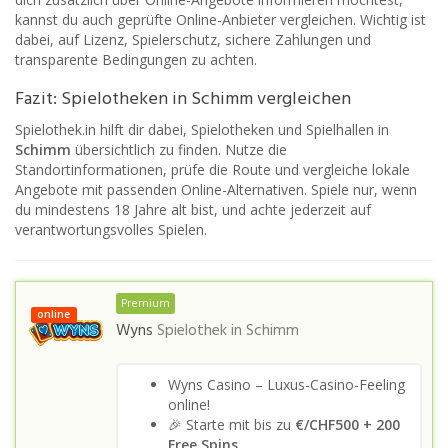
kannst du auch geprüfte Online-Anbieter vergleichen. Wichtig ist
dabei, auf Lizenz, Spielerschutz, sichere Zahlungen und
transparente Bedingungen zu achten.
Fazit: Spielotheken in Schimm vergleichen
Spielothek.in hilft dir dabei, Spielotheken und Spielhallen in
Schimm
übersichtlich zu finden. Nutze die
Standortinformationen, prüfe die Route und vergleiche lokale
Angebote mit passenden Online-Alternativen. Spiele nur, wenn
du mindestens 18 Jahre alt bist, und achte jederzeit auf
verantwortungsvolles Spielen.
Premium
online
Wyns
Spielothek in
Schimm
Wyns Casino – Luxus-Casino-Feeling
online!
🎉 Starte mit bis zu
€/CHF500 + 200
Free Spins