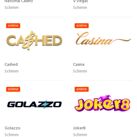
National Casino
V.Vegas
Schimm
Schimm
online
online
Cashed
Casina
Schimm
Schimm
online
online
Golazzo
Joker8
Schimm
Schimm