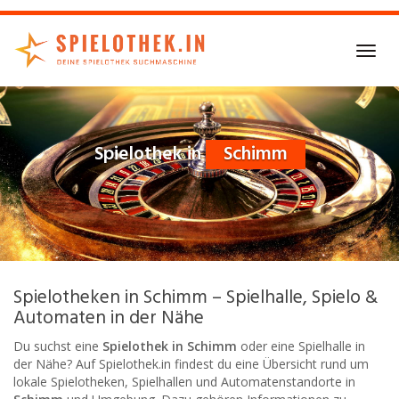
Skip
to
main
Toggl
content
navig
Spielothek in
Schimm
Spielotheken in Schimm – Spielhalle, Spielo &
Automaten in der Nähe
Du suchst eine
Spielothek in Schimm
oder eine Spielhalle in
der Nähe? Auf Spielothek.in findest du eine Übersicht rund um
lokale Spielotheken, Spielhallen und Automatenstandorte in