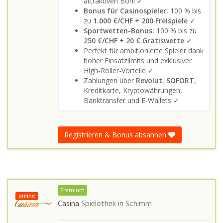
attraktiven Boni ✓
Bonus für Casinospieler:
100 % bis
zu
1.000 €/CHF + 200 Freispiele
✓
Sportwetten-Bonus:
100 % bis zu
250 €/CHF + 20 € Gratiswette
✓
Perfekt für ambitionierte Spieler dank
hoher Einsatzlimits und exklusiver
High-Roller-Vorteile ✓
Zahlungen über
Revolut
,
SOFORT
,
Kreditkarte, Kryptowährungen,
Banktransfer und E-Wallets ✓
Registrieren & Bonus absahnen
Premium
online
Casina
Spielothek in
Schimm