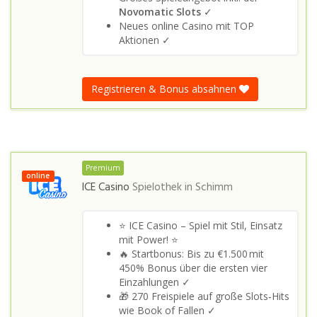
Novomatic Slots
✓
Neues online Casino mit TOP
Aktionen ✓
Registrieren & Bonus absahnen
Premium
online
ICE Casino
Spielothek in
Schimm
⭐ ICE Casino – Spiel mit Stil, Einsatz
mit Power! ⭐
🔥 Startbonus: Bis zu €1.500 mit
450% Bonus über die ersten vier
Einzahlungen ✓
🎁 270 Freispiele auf große Slots‑Hits
wie Book of Fallen ✓