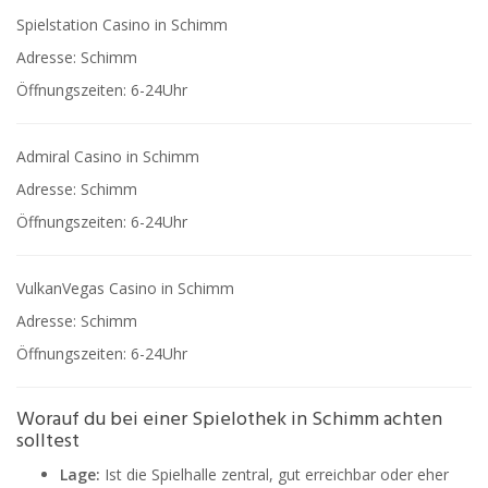
Spielstation Casino in Schimm
Adresse: Schimm
Öffnungszeiten: 6-24Uhr
Admiral Casino in Schimm
Adresse: Schimm
Öffnungszeiten: 6-24Uhr
VulkanVegas Casino in Schimm
Adresse: Schimm
Öffnungszeiten: 6-24Uhr
Worauf du bei einer Spielothek in Schimm achten
solltest
Lage:
Ist die Spielhalle zentral, gut erreichbar oder eher