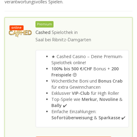
verantwortungsvolles Spielen.
Premium
online
Cashed
Spielothek in
Saal bei Ribnitz-Damgarten
★ Cashed Casino – Deine Premium-
Spielothek online!
100% bis 500 €/CHF
Bonus +
200
Freispiele
🤑
Wöchentliche Boni und
Bonus Crab
für extra Gewinnchancen
Exklusiver
VIP-Club
für High Roller
Top-Spiele wie
Merkur
,
Novoline
&
Bally
✔️
Einfache Einzahlungen:
Sofortüberweisung
&
Sparkasse
✔️