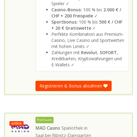
Spieler ✓
Casino-Bonus:
100 % bis
2.000 € /
CHF + 200 Freispiele
✓
Sportbonus:
100 % bis
500 € / CHF
+ 20 € Gratiswette
✓
Perfekte Kombination aus Premium-
Casino, Live Casino und Sportwetten
mit hohen Limits ✓
Zahlungen mit
Revolut
,
SOFORT
,
Kreditkarten, Kryptowährungen und
E-Wallets ✓
Registrieren & Bonus absahnen
Premium
online
MAD Casino
Spielothek in
Saal bei Ribnitz-Damgarten