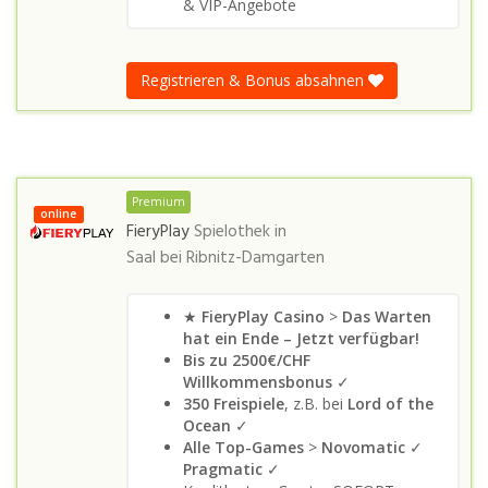
& VIP-Angebote
Registrieren & Bonus absahnen
Premium
online
FieryPlay
Spielothek in
Saal bei Ribnitz-Damgarten
★
FieryPlay Casino
>
Das Warten
hat ein Ende – Jetzt verfügbar!
Bis zu 2500€/CHF
Willkommensbonus
✓
350 Freispiele
, z.B. bei
Lord of the
Ocean
✓
Alle Top-Games
>
Novomatic
✓
Pragmatic
✓