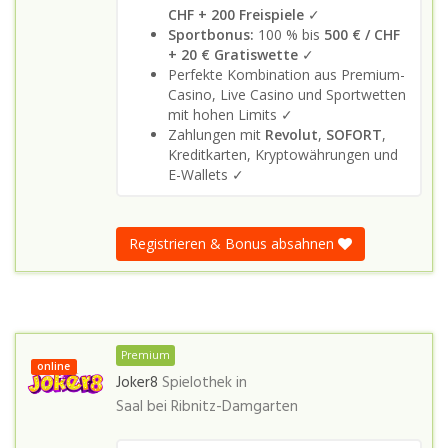
CHF + 200 Freispiele
✓
Sportbonus:
100 % bis
500 € / CHF
+ 20 € Gratiswette
✓
Perfekte Kombination aus Premium-
Casino, Live Casino und Sportwetten
mit hohen Limits ✓
Zahlungen mit
Revolut
,
SOFORT
,
Kreditkarten, Kryptowährungen und
E-Wallets ✓
Registrieren & Bonus absahnen
Premium
online
Joker8
Spielothek in
Saal bei Ribnitz-Damgarten