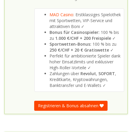
MAD Casino
: Erstklassiges Spielothek
mit Sportwetten, VIP-Service und
attraktiven Boni ✓
Bonus für Casinospieler:
100 % bis
zu
1.000 €/CHF + 200 Freispiele
✓
Sportwetten-Bonus:
100 % bis zu
250 €/CHF + 20 € Gratiswette
✓
Perfekt für ambitionierte Spieler dank
hoher Einsatzlimits und exklusiver
High-Roller-Vorteile ✓
Zahlungen über
Revolut
,
SOFORT
,
Kreditkarte, Kryptowährungen,
Banktransfer und E-Wallets ✓
Registrieren & Bonus absahnen