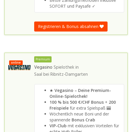
Beste Zahlungsmethoden inklusive
SOFORT und Paysafe ✓
Registrieren & Bonus absahnen
Premium
online
Vegasino
Spielothek in
Saal bei Ribnitz-Damgarten
★
Vegasino – Deine Premium-
Online-Spielothek!
100 % bis 500 €/CHF Bonus
+
200
Freispiele
für extra Spielspaß 🎰
Wöchentlich neue Boni und der
spannende
Bonus Crab
VIP-Club
mit exklusiven Vorteilen für
echte High Roller