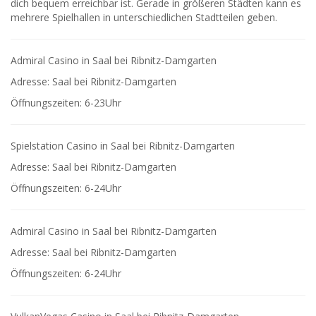
dich bequem erreichbar ist. Gerade in größeren Städten kann es
mehrere Spielhallen in unterschiedlichen Stadtteilen geben.
Admiral Casino in Saal bei Ribnitz-Damgarten
Adresse: Saal bei Ribnitz-Damgarten
Öffnungszeiten: 6-23Uhr
Spielstation Casino in Saal bei Ribnitz-Damgarten
Adresse: Saal bei Ribnitz-Damgarten
Öffnungszeiten: 6-24Uhr
Admiral Casino in Saal bei Ribnitz-Damgarten
Adresse: Saal bei Ribnitz-Damgarten
Öffnungszeiten: 6-24Uhr