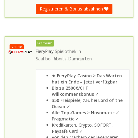
Registrieren & Bonus absahnen
Premium
online
FieryPlay
Spielothek in
Saal bei Ribnitz-Damgarten
★
FieryPlay Casino
>
Das Warten
hat ein Ende – Jetzt verfügbar!
Bis zu 2500€/CHF
Willkommensbonus
✓
350 Freispiele
, z.B. bei
Lord of the
Ocean
✓
Alle Top-Games
>
Novomatic
✓
Pragmatic
✓
Kreditkarten, Crypto, SOFORT,
Paysafe Card ✓
Von den Machern des legendären