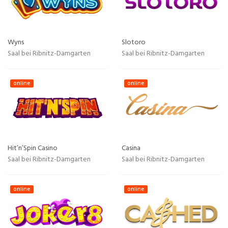
Wyns
Slotoro
Saal bei Ribnitz-Damgarten
Saal bei Ribnitz-Damgarten
online
online
Hit’n’Spin Casino
Casina
Saal bei Ribnitz-Damgarten
Saal bei Ribnitz-Damgarten
online
online