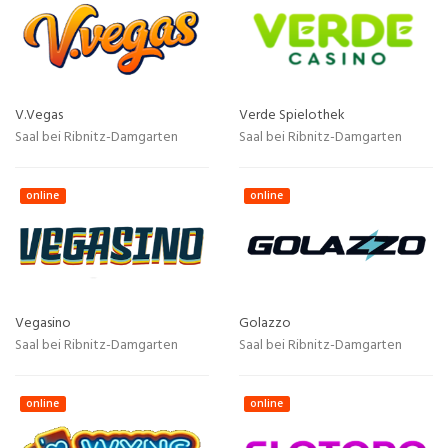
V.Vegas
Verde Spielothek
Saal bei Ribnitz-Damgarten
Saal bei Ribnitz-Damgarten
online
online
Vegasino
Golazzo
Saal bei Ribnitz-Damgarten
Saal bei Ribnitz-Damgarten
online
online