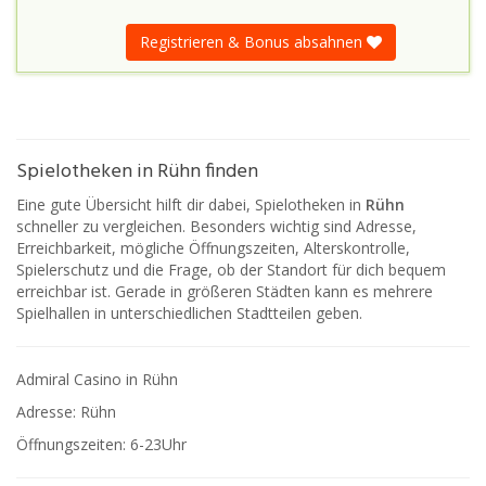
Registrieren & Bonus absahnen
Spielotheken in Rühn finden
Eine gute Übersicht hilft dir dabei, Spielotheken in
Rühn
schneller zu vergleichen. Besonders wichtig sind Adresse,
Erreichbarkeit, mögliche Öffnungszeiten, Alterskontrolle,
Spielerschutz und die Frage, ob der Standort für dich bequem
erreichbar ist. Gerade in größeren Städten kann es mehrere
Spielhallen in unterschiedlichen Stadtteilen geben.
Admiral Casino in Rühn
Adresse: Rühn
Öffnungszeiten: 6-23Uhr