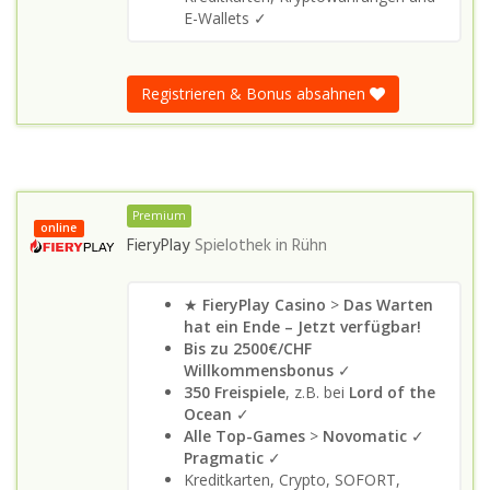
E-Wallets ✓
Registrieren & Bonus absahnen
Premium
online
FieryPlay
Spielothek in
Rühn
★
FieryPlay Casino
>
Das Warten
hat ein Ende – Jetzt verfügbar!
Bis zu 2500€/CHF
Willkommensbonus
✓
350 Freispiele
, z.B. bei
Lord of the
Ocean
✓
Alle Top-Games
>
Novomatic
✓
Pragmatic
✓
Kreditkarten, Crypto, SOFORT,