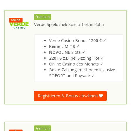
Premium
online
Verde Spielothek
Spielothek in
Rühn
Verde Casino Bonus
1200 €
✓
Keine LIMITS
✓
NOVOLINE
Slots ✓
220
FS
z.B. bei Sizzling Hot ✓
Online Casino des Monats ✓
Beste Zahlungsmethoden inklusive
SOFORT und Paysafe ✓
Registrieren & Bonus absahnen
Premium