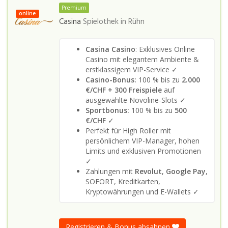
Premium
online
Casina
Spielothek in
Rühn
Casina Casino
: Exklusives Online
Casino mit elegantem Ambiente &
erstklassigem VIP-Service ✓
Casino-Bonus:
100 % bis zu
2.000
€/CHF + 300 Freispiele
auf
ausgewählte Novoline-Slots ✓
Sportbonus:
100 % bis zu
500
€/CHF
✓
Perfekt für High Roller mit
persönlichem VIP-Manager, hohen
Limits und exklusiven Promotionen
✓
Zahlungen mit
Revolut
,
Google Pay
,
SOFORT, Kreditkarten,
Kryptowährungen und E-Wallets ✓
Registrieren & Bonus absahnen