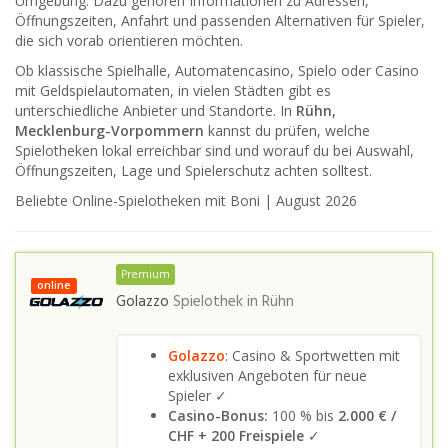
Umgebung. Dazu gehören Informationen zu Adressen,
Öffnungszeiten, Anfahrt und passenden Alternativen für Spieler,
die sich vorab orientieren möchten.
Ob klassische Spielhalle, Automatencasino, Spielo oder Casino
mit Geldspielautomaten, in vielen Städten gibt es
unterschiedliche Anbieter und Standorte. In
Rühn,
Mecklenburg-Vorpommern
kannst du prüfen, welche
Spielotheken lokal erreichbar sind und worauf du bei Auswahl,
Öffnungszeiten, Lage und Spielerschutz achten solltest.
Beliebte Online-Spielotheken mit Boni | August 2026
Premium
online
Golazzo
Spielothek in
Rühn
Golazzo
: Casino & Sportwetten mit
exklusiven Angeboten für neue
Spieler ✓
Casino-Bonus:
100 % bis
2.000 € /
CHF + 200 Freispiele
✓