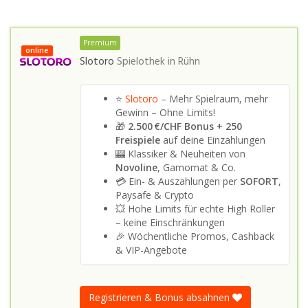
Premium
online
Slotoro
Spielothek in
Rühn
⭐
Slotoro
– Mehr Spielraum, mehr
Gewinn – Ohne Limits!
🎁
2.500 €/CHF Bonus + 250
Freispiele
auf deine Einzahlungen
🎰 Klassiker & Neuheiten von
Novoline
, Gamomat & Co.
💳 Ein- & Auszahlungen per
SOFORT
,
Paysafe & Crypto
💥 Hohe Limits für echte High Roller
– keine Einschränkungen
🎉 Wöchentliche Promos, Cashback
& VIP-Angebote
Registrieren & Bonus absahnen