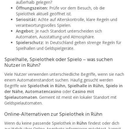
außerhalb gelegen?
Öffnungszeiten:
Prüfe vor dem Besuch, ob die
Spielothek aktuell geöffnet ist.
Seriosität:
Achte auf Alterskontrolle, klare Regeln und
verantwortungsvolles Spielen.
Angebot:
Je nach Standort unterscheiden sich
Automaten, Ausstattung und Atmosphäre.
Spielerschutz:
In Deutschland gelten strenge Regeln für
Spielhallen und Geldspielgeräte.
Spielhalle, Spielothek oder Spielo – was suchen
Nutzer in Rühn?
Viele Nutzer verwenden unterschiedliche Begriffe, wenn sie nach
einem Automatenstandort suchen. Häufig gesucht werden
Begriffe wie
Spielothek in Rühn
,
Spielhalle in Rühn
,
Spielo in
der Nähe
,
Automatencasino
oder
Casino mit
Spielautomaten
. Gemeint ist meist ein lokaler Standort mit
Geldspielautomaten.
Online-Alternativen zur Spielothek in Rühn
Wenn du keine passende Spielothek in
Rühn
findest oder dich
zusätzlich über Online-Angebote informieren möchtest, kannst