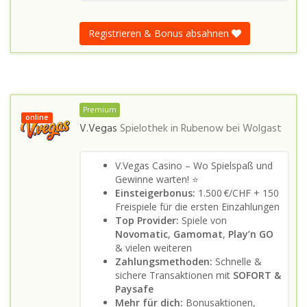
Registrieren & Bonus absahnen
Premium
online
V.Vegas
Spielothek in
Rubenow bei Wolgast
V.Vegas Casino – Wo Spielspaß und
Gewinne warten! ⭐
Einsteigerbonus:
1.500 €/CHF + 150
Freispiele für die ersten Einzahlungen
Top Provider:
Spiele von
Novomatic
,
Gamomat
,
Play’n GO
& vielen weiteren
Zahlungsmethoden:
Schnelle &
sichere Transaktionen mit
SOFORT &
Paysafe
Mehr für dich:
Bonusaktionen,