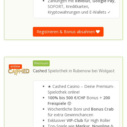
Zahlungen mit
Revolut
,
Google Pay
,
SOFORT, Kreditkarten,
Kryptowährungen und E-Wallets ✓
Registrieren & Bonus absahnen
Premium
online
Cashed
Spielothek in
Rubenow bei Wolgast
★ Cashed Casino – Deine Premium-
Spielothek online!
100% bis 500 €/CHF
Bonus +
200
Freispiele
🤑
Wöchentliche Boni und
Bonus Crab
für extra Gewinnchancen
Exklusiver
VIP-Club
für High Roller
Top-Spiele wie
Merkur
,
Novoline
&