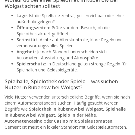
Worauf du bei einer Spielothek in Rubenow bei
Wolgast achten solltest
Lage:
Ist die Spielhalle zentral, gut erreichbar oder eher
außerhalb gelegen?
Öffnungszeiten:
Prüfe vor dem Besuch, ob die
Spielothek aktuell geöffnet ist.
Seriosität:
Achte auf Alterskontrolle, klare Regeln und
verantwortungsvolles Spielen.
Angebot:
Je nach Standort unterscheiden sich
Automaten, Ausstattung und Atmosphäre.
Spielerschutz:
In Deutschland gelten strenge Regeln für
Spielhallen und Geldspielgeräte.
Spielhalle, Spielothek oder Spielo – was suchen
Nutzer in Rubenow bei Wolgast?
Viele Nutzer verwenden unterschiedliche Begriffe, wenn sie nach
einem Automatenstandort suchen. Häufig gesucht werden
Begriffe wie
Spielothek in Rubenow bei Wolgast
,
Spielhalle
in Rubenow bei Wolgast
,
Spielo in der Nähe
,
Automatencasino
oder
Casino mit Spielautomaten
.
Gemeint ist meist ein lokaler Standort mit Geldspielautomaten.