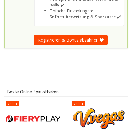
Bally
✔️
Einfache Einzahlungen:
Sofortüberweisung
&
Sparkasse
✔️
Registrieren & Bonus absahnen
Beste Online Spielotheken:
online
online