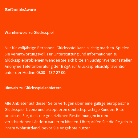
Warnhinweis zu Glücksspiel
:
Nur für volljährige Personen. Glücksspiel kann süchtig machen. Spielen
Sie verantwortungsvoll. Für Unterstützung und Informationen zu
Glücksspielproblemen
wenden Sie sich bitte an Suchtpräventionsstellen.
Anonyme Telefonberatung der BZgA zur Glücksspielsuchtprävention
unter der Hotline
0800 - 137 27 00
.
Hinweis zu Glücksspielanbietern
:
Alle Anbieter auf dieser Seite verfügen über eine gültige europäische
Glücksspiel-Lizenz und akzeptieren deutschsprachige Kunden. Bitte
beachten Sie, dass die gesetzlichen Bestimmungen in den
verschiedenen Ländern variieren können. Überprüfen Sie die Regeln in
Ihrem Wohnsitzland, bevor Sie Angebote nutzen.