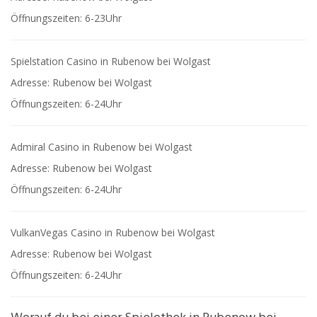
Öffnungszeiten: 6-23Uhr
Spielstation Casino in Rubenow bei Wolgast
Adresse: Rubenow bei Wolgast
Öffnungszeiten: 6-24Uhr
Admiral Casino in Rubenow bei Wolgast
Adresse: Rubenow bei Wolgast
Öffnungszeiten: 6-24Uhr
VulkanVegas Casino in Rubenow bei Wolgast
Adresse: Rubenow bei Wolgast
Öffnungszeiten: 6-24Uhr