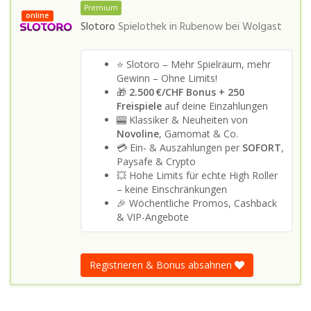
Premium
online
Slotoro
Spielothek in
Rubenow bei Wolgast
⭐ Slotoro – Mehr Spielraum, mehr
Gewinn – Ohne Limits!
🎁
2.500 €/CHF Bonus + 250
Freispiele
auf deine Einzahlungen
🎰 Klassiker & Neuheiten von
Novoline
, Gamomat & Co.
💳 Ein- & Auszahlungen per
SOFORT
,
Paysafe & Crypto
💥 Hohe Limits für echte High Roller
– keine Einschränkungen
🎉 Wöchentliche Promos, Cashback
& VIP-Angebote
Registrieren & Bonus absahnen