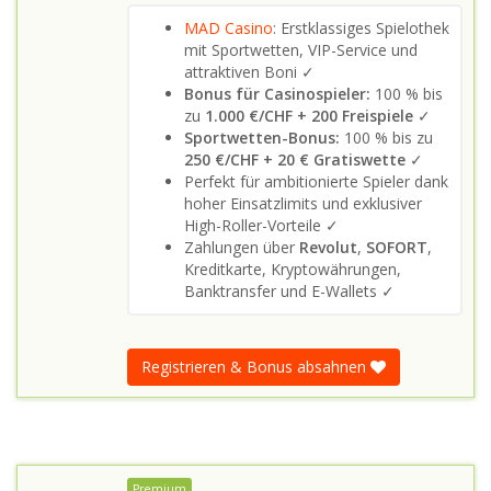
MAD Casino
: Erstklassiges Spielothek
mit Sportwetten, VIP-Service und
attraktiven Boni ✓
Bonus für Casinospieler:
100 % bis
zu
1.000 €/CHF + 200 Freispiele
✓
Sportwetten-Bonus:
100 % bis zu
250 €/CHF + 20 € Gratiswette
✓
Perfekt für ambitionierte Spieler dank
hoher Einsatzlimits und exklusiver
High-Roller-Vorteile ✓
Zahlungen über
Revolut
,
SOFORT
,
Kreditkarte, Kryptowährungen,
Banktransfer und E-Wallets ✓
Registrieren & Bonus absahnen
Premium