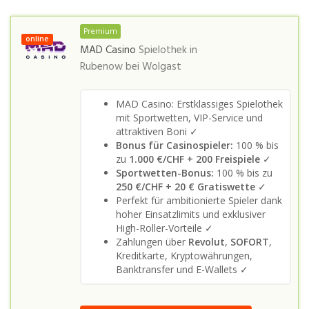
Premium
online
MAD Casino
Spielothek in
Rubenow bei Wolgast
MAD Casino: Erstklassiges Spielothek
mit Sportwetten, VIP-Service und
attraktiven Boni ✓
Bonus für Casinospieler:
100 % bis
zu
1.000 €/CHF + 200 Freispiele
✓
Sportwetten-Bonus:
100 % bis zu
250 €/CHF + 20 € Gratiswette
✓
Perfekt für ambitionierte Spieler dank
hoher Einsatzlimits und exklusiver
High-Roller-Vorteile ✓
Zahlungen über
Revolut
,
SOFORT
,
Kreditkarte, Kryptowährungen,
Banktransfer und E-Wallets ✓