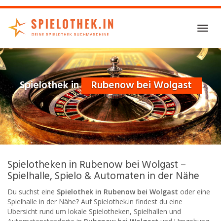
Skip
to
main
Toggl
content
navig
Spielothek in
Rubenow bei Wolgast
Spielotheken in Rubenow bei Wolgast –
Spielhalle, Spielo & Automaten in der Nähe
Du suchst eine
Spielothek in Rubenow bei Wolgast
oder eine
Spielhalle in der Nähe? Auf Spielothek.in findest du eine
Übersicht rund um lokale Spielotheken, Spielhallen und