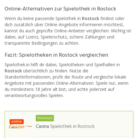
Online-Alternativen zur Spielothek in Rostock
Wenn du keine passende Spielothek in
Rostock
findest oder
dich zusätzlich über Online-Angebote informieren möchtest,
kannst du auch geprüfte Online-Anbieter vergleichen. Wichtig ist
dabei, auf Lizenz, Spielerschutz, sichere Zahlungen und
transparente Bedingungen zu achten.
Fazit: Spielotheken in Rostock vergleichen
Spielothek.in hilft dir dabei, Spielotheken und Spielhallen in
Rostock
übersichtlich zu finden. Nutze die
Standortinformationen, prüfe die Route und vergleiche lokale
Angebote mit passenden Online-Alternativen. Spiele nur, wenn
du mindestens 18 Jahre alt bist, und achte jederzeit auf
verantwortungsvolles Spielen.
Premium
online
Casina
Spielothek in
Rostock