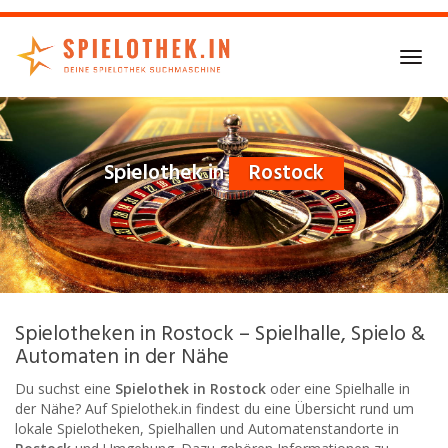
Skip
to
main
Toggl
content
navig
Spielothek in
Rostock
Spielotheken in Rostock – Spielhalle, Spielo &
Automaten in der Nähe
Du suchst eine
Spielothek in Rostock
oder eine Spielhalle in
der Nähe? Auf Spielothek.in findest du eine Übersicht rund um
lokale Spielotheken, Spielhallen und Automatenstandorte in