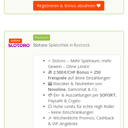
Registrieren & Bonus absahnen
Premium
online
Slotoro
Spielothek in
Rostock
⭐ Slotoro – Mehr Spielraum, mehr
Gewinn – Ohne Limits!
🎁
2.500 €/CHF Bonus + 250
Freispiele
auf deine Einzahlungen
🎰 Klassiker & Neuheiten von
Novoline
, Gamomat & Co.
💳 Ein- & Auszahlungen per
SOFORT
,
Paysafe & Crypto
💥 Hohe Limits für echte High Roller
– keine Einschränkungen
🎉 Wöchentliche Promos, Cashback
& VIP-Angebote