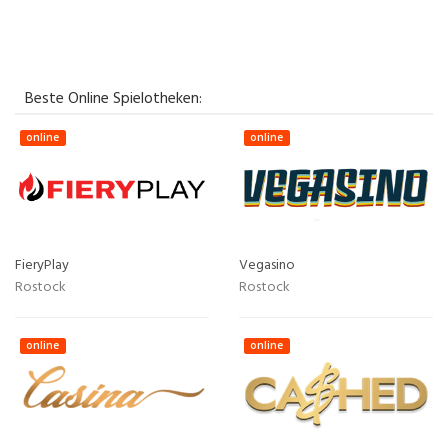
Beste Online Spielotheken:
online
online
FieryPlay
Vegasino
Rostock
Rostock
online
online