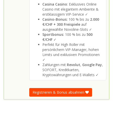
Casina Casino
: Exklusives Online
Casino mit elegantem Ambiente &
erstklassigem VIP-Service ✓
Casino-Bonus:
100 % bis zu
2.000
€/CHF + 300 Freispiele
auf
ausgewählte Novoline-Slots ✓
Sportbonus:
100 % bis zu
500
€/CHF
✓
Perfekt für High Roller mit
persönlichem VIP-Manager, hohen
Limits und exklusiven Promotionen
✓
Zahlungen mit
Revolut
,
Google Pay
,
SOFORT, Kreditkarten,
Kryptowährungen und E-Wallets ✓
Registrieren & Bonus absahnen