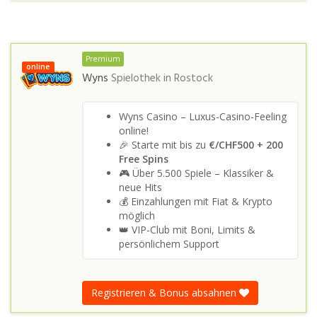
Premium
online
Wyns
Spielothek in
Rostock
Wyns Casino – Luxus-Casino-Feeling
online!
🎉 Starte mit bis zu
€/CHF500 + 200
Free Spins
🎮 Über 5.500 Spiele – Klassiker &
neue Hits
💰 Einzahlungen mit Fiat & Krypto
möglich
👑 VIP-Club mit Boni, Limits &
persönlichem Support
Registrieren & Bonus absahnen