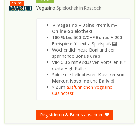
online
Vegasino
Spielothek in
Rostock
★
Vegasino – Deine Premium-
Online-Spielothek!
100 % bis 500 €/CHF Bonus
+
200
Freispiele
für extra Spielspaß 🎰
Wöchentlich neue Boni und der
spannende
Bonus Crab
VIP-Club
mit exklusiven Vorteilen für
echte High Roller
Spiele die beliebtesten Klassiker von
Merkur
,
Novoline
und
Bally
🃏
> Zum
ausführlichen Vegasino
Casinotest
Registrieren & Bonus absahnen