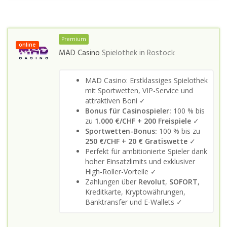
Premium
online
MAD Casino
Spielothek in
Rostock
MAD Casino: Erstklassiges Spielothek
mit Sportwetten, VIP-Service und
attraktiven Boni ✓
Bonus für Casinospieler:
100 % bis
zu
1.000 €/CHF + 200 Freispiele
✓
Sportwetten-Bonus:
100 % bis zu
250 €/CHF + 20 € Gratiswette
✓
Perfekt für ambitionierte Spieler dank
hoher Einsatzlimits und exklusiver
High-Roller-Vorteile ✓
Zahlungen über
Revolut
,
SOFORT
,
Kreditkarte, Kryptowährungen,
Banktransfer und E-Wallets ✓