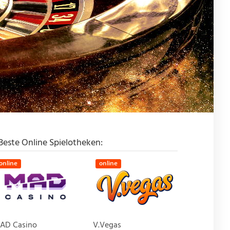
Beste Online Spielotheken:
online
online
AD Casino
V.Vegas