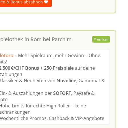
eren & Bonus absahnen
pielothek in
Rom bei Parchim
Premium
lotoro
– Mehr Spielraum, mehr Gewinn – Ohne
its!
2.500 €/CHF Bonus + 250 Freispiele
auf deine
nzahlungen
Klassiker & Neuheiten von
Novoline
, Gamomat &
 Ein- & Auszahlungen per
SOFORT
, Paysafe &
ypto
Hohe Limits für echte High Roller – keine
nschränkungen
 Wöchentliche Promos, Cashback & VIP-Angebote