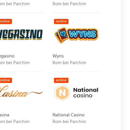
om bei Parchim
Rom bei Parchim
online
online
egasino
Wyns
om bei Parchim
Rom bei Parchim
online
online
asina
National Casino
om bei Parchim
Rom bei Parchim