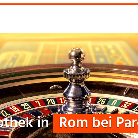
othek in
Rom bei Pa