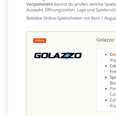
Vorpommern
kannst du prüfen, welche Spielo
Auswahl, Öffnungszeiten, Lage und Spielerschu
Beliebte Online-Spielotheken mit Boni | Augu
Golazzo
online
Go
Ang
Ca
Fre
Sp
Gr
Pe
Ca
Za
Kr