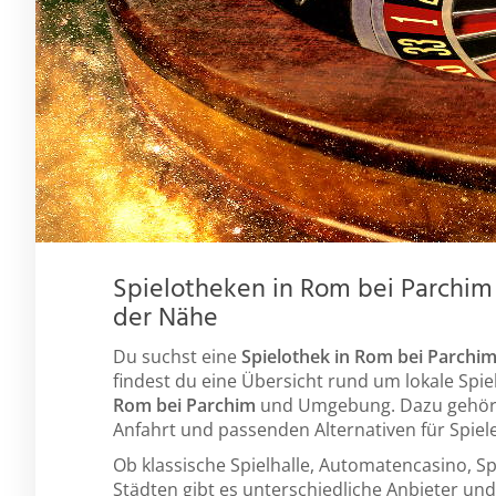
Spielotheken in Rom bei Parchim 
der Nähe
Du suchst eine
Spielothek in Rom bei Parchi
findest du eine Übersicht rund um lokale Spi
Rom bei Parchim
und Umgebung. Dazu gehören
Anfahrt und passenden Alternativen für Spiele
Ob klassische Spielhalle, Automatencasino, Sp
Städten gibt es unterschiedliche Anbieter und