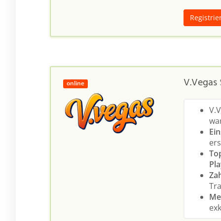
Registri
V.Vegas
online
V.
war
Ein
er
Top
Pl
Za
Tr
Meh
exk