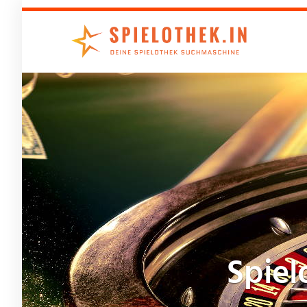
Skip
to
main
content
Spiel