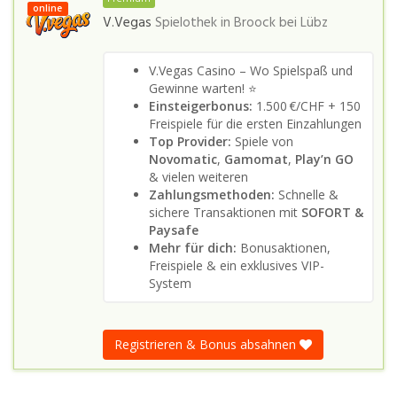
online
V.Vegas
Spielothek in
Broock bei Lübz
V.Vegas Casino – Wo Spielspaß und
Gewinne warten! ⭐
Einsteigerbonus:
1.500 €/CHF + 150
Freispiele für die ersten Einzahlungen
Top Provider:
Spiele von
Novomatic
,
Gamomat
,
Play’n GO
& vielen weiteren
Zahlungsmethoden:
Schnelle &
sichere Transaktionen mit
SOFORT &
Paysafe
Mehr für dich:
Bonusaktionen,
Freispiele & ein exklusives VIP-
System
Registrieren & Bonus absahnen