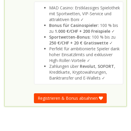
MAD Casino: Erstklassiges Spielothek
mit Sportwetten, VIP-Service und
attraktiven Boni ✓
Bonus für Casinospieler:
100 % bis
zu
1.000 €/CHF + 200 Freispiele
✓
Sportwetten-Bonus:
100 % bis zu
250 €/CHF + 20 € Gratiswette
✓
Perfekt für ambitionierte Spieler dank
hoher Einsatzlimits und exklusiver
High-Roller-Vorteile ✓
Zahlungen über
Revolut
,
SOFORT
,
Kreditkarte, Kryptowährungen,
Banktransfer und E-Wallets ✓
Registrieren & Bonus absahnen