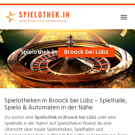
Skip
to
main
Toggl
content
navig
Spielothek in
Broock bei Lübz
Spielotheken in Broock bei Lübz – Spielhalle,
Spielo & Automaten in der Nähe
Du suchst eine
Spielothek in Broock bei Lübz
oder eine
Spielhalle in der Nähe? Auf Spielothek.in findest du eine
Übersicht über lokale Spielotheken, Spielhallen und