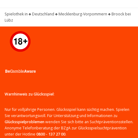
Spielothek in
♣
Deutschland
♣
Mecklenburg-Vorpommern
♣
Broock bei
Lübz
Warnhinweis zu Glücksspiel
:
Nur für volljährige Personen. Glücksspiel kann süchtig machen. Spielen
Sie verantwortungsvoll. Für Unterstützung und Informationen zu
Glücksspielproblemen
wenden Sie sich bitte an Suchtpräventionsstellen.
Anonyme Telefonberatung der BZgA zur Glücksspielsuchtprävention
unter der Hotline
0800 - 137 27 00
.