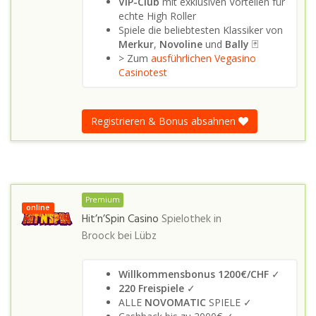
VIP-Club
mit exklusiven Vorteilen für
echte High Roller
Spiele die beliebtesten Klassiker von
Merkur
,
Novoline
und
Bally
🃏
> Zum
ausführlichen Vegasino
Casinotest
Registrieren & Bonus absahnen
Premium
online
Hit’n’Spin Casino
Spielothek in
Broock bei Lübz
Willkommensbonus 1200€/CHF
✓
220 Freispiele
✓
ALLE
NOVOMATIC
SPIELE ✓