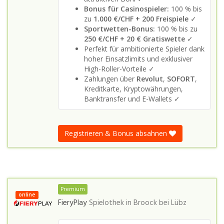
Bonus für Casinospieler:
100 % bis
zu
1.000 €/CHF + 200 Freispiele
✓
Sportwetten-Bonus:
100 % bis zu
250 €/CHF + 20 € Gratiswette
✓
Perfekt für ambitionierte Spieler dank
hoher Einsatzlimits und exklusiver
High-Roller-Vorteile ✓
Zahlungen über
Revolut
,
SOFORT
,
Kreditkarte, Kryptowährungen,
Banktransfer und E-Wallets ✓
Registrieren & Bonus absahnen
Premium
online
FieryPlay
Spielothek in
Broock bei Lübz