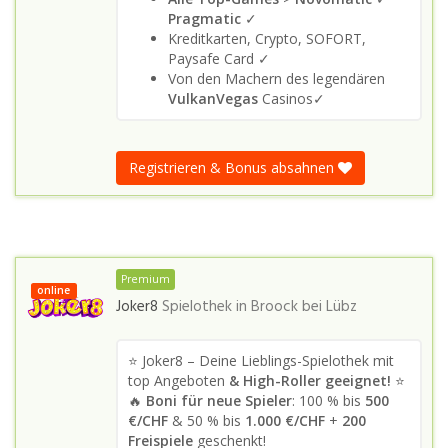
Pragmatic
✓
Kreditkarten, Crypto, SOFORT,
Paysafe Card ✓
Von den Machern des legendären
VulkanVegas
Casinos✓
Registrieren & Bonus absahnen
Premium
online
Joker8
Spielothek in
Broock bei Lübz
⭐ Joker8 – Deine Lieblings-Spielothek mit
top Angeboten
& High-Roller geeignet!
⭐
🔥
Boni für neue Spieler
: 100 % bis
500
€/CHF
& 50 % bis
1.000 €/CHF
+
200
Freispiele
geschenkt!