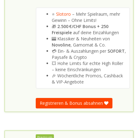
⭐
Slotoro
– Mehr Spielraum, mehr
Gewinn – Ohne Limits!
🎁
2.500 €/CHF Bonus + 250
Freispiele
auf deine Einzahlungen
🎰 Klassiker & Neuheiten von
Novoline
, Gamomat & Co.
💳 Ein- & Auszahlungen per
SOFORT
,
Paysafe & Crypto
💥 Hohe Limits für echte High Roller
– keine Einschränkungen
🎉 Wöchentliche Promos, Cashback
& VIP-Angebote
Registrieren & Bonus absahnen
Premium