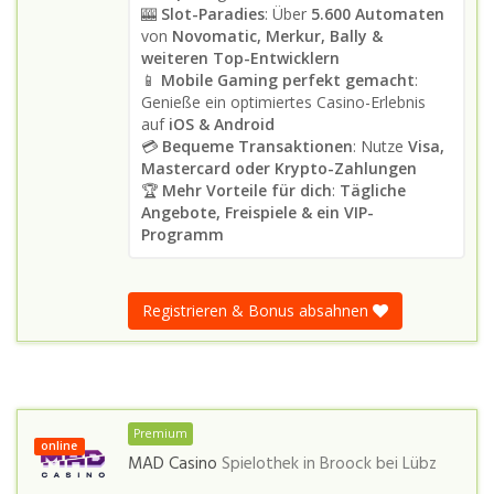
🎰
Slot-Paradies
: Über
5.600 Automaten
von
Novomatic, Merkur, Bally &
weiteren Top-Entwicklern
📱
Mobile Gaming perfekt gemacht
:
Genieße ein optimiertes Casino-Erlebnis
auf
iOS & Android
💳
Bequeme Transaktionen
: Nutze
Visa,
Mastercard oder Krypto-Zahlungen
🏆
Mehr Vorteile für dich
:
Tägliche
Angebote, Freispiele & ein VIP-
Programm
Registrieren & Bonus absahnen
Premium
online
MAD Casino
Spielothek in
Broock bei Lübz