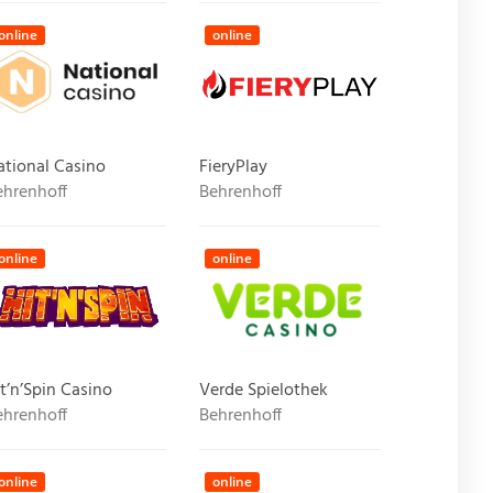
online
online
ational Casino
FieryPlay
ehrenhoff
Behrenhoff
online
online
t’n’Spin Casino
Verde Spielothek
ehrenhoff
Behrenhoff
online
online