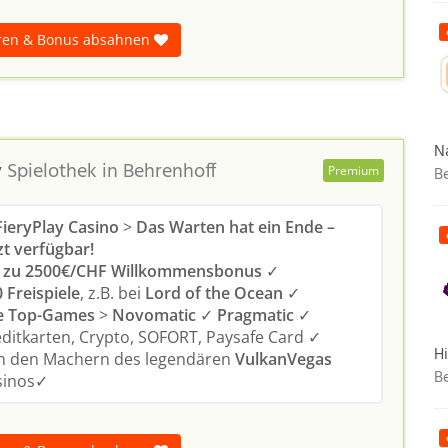
eren & Bonus absahnen
N
y
Spielothek in
Behrenhoff
Premium
B
FieryPlay Casino
>
Das Warten hat ein Ende –
zt verfügbar!
s zu 2500€/CHF Willkommensbonus
✓
 Freispiele
, z.B. bei
Lord of the Ocean
✓
le Top-Games
>
Novomatic
✓
Pragmatic
✓
ditkarten, Crypto, SOFORT, Paysafe Card ✓
Hi
n den Machern des legendären
VulkanVegas
B
sinos✓