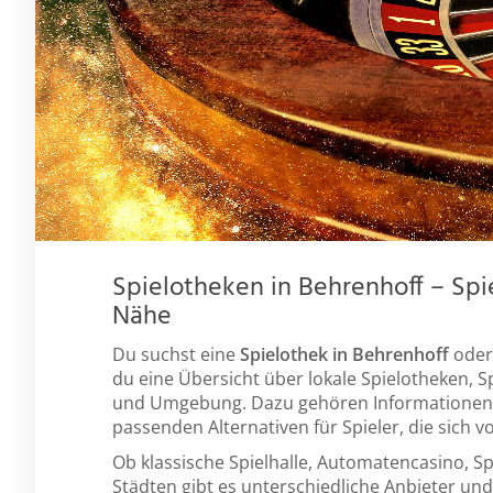
Spielotheken in Behrenhoff – Spi
Nähe
Du suchst eine
Spielothek in Behrenhoff
oder 
du eine Übersicht über lokale Spielotheken, 
und Umgebung. Dazu gehören Informationen z
passenden Alternativen für Spieler, die sich 
Ob klassische Spielhalle, Automatencasino, Sp
Städten gibt es unterschiedliche Anbieter und