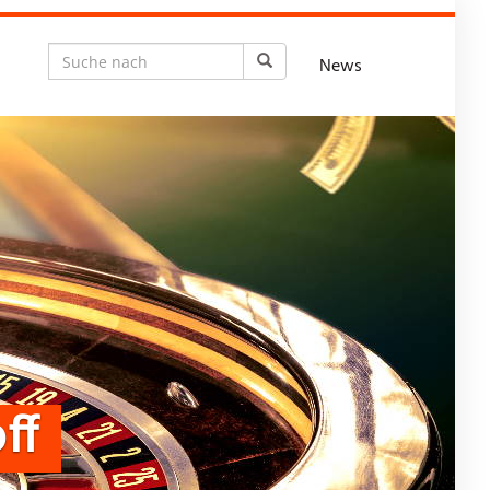
News
ff