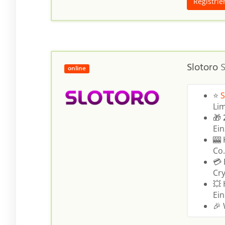
Registri
Slotoro
S
online
⭐
S
Lim
🎁
Ei
🎰 
Co.
💳
Cr
💥 
Ei
🎉