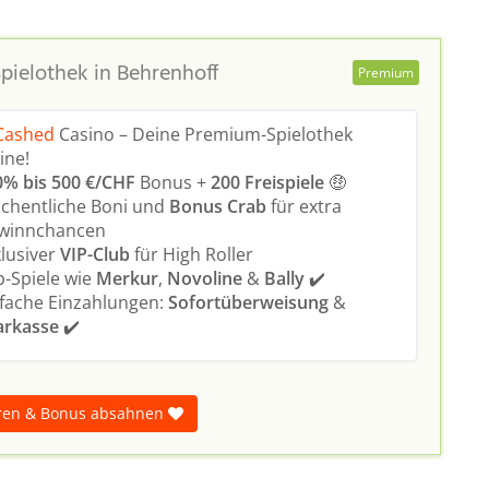
pielothek in
Behrenhoff
Premium
Cashed
Casino – Deine Premium-Spielothek
ine!
0% bis 500 €/CHF
Bonus +
200 Freispiele
🤑
chentliche Boni und
Bonus Crab
für extra
winnchancen
lusiver
VIP-Club
für High Roller
-Spiele wie
Merkur
,
Novoline
&
Bally
✔️
nfache Einzahlungen:
Sofortüberweisung
&
arkasse
✔️
eren & Bonus absahnen