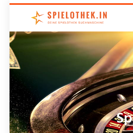
Skip
to
main
content
Sp