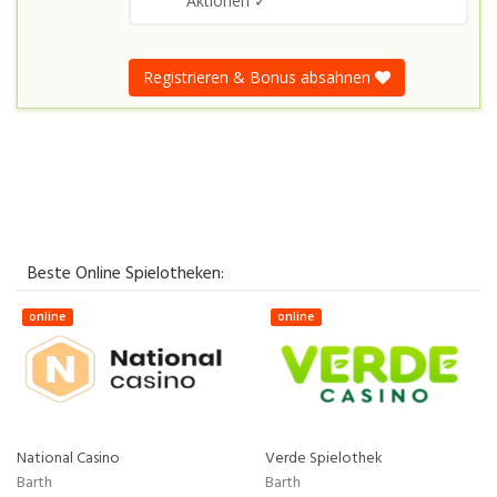
Aktionen ✓
Registrieren & Bonus absahnen
Beste Online Spielotheken:
online
online
National Casino
Verde Spielothek
Barth
Barth