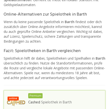
Geldspielautomaten.
Online-Alternativen zur Spielothek in Barth
Wenn du keine passende Spielothek in
Barth
findest oder dich
zusätzlich über Online-Angebote informieren möchtest, kannst
du auch geprüfte Online-Anbieter vergleichen. Wichtig ist dabei,
auf Lizenz, Spielerschutz, sichere Zahlungen und transparente
Bedingungen zu achten.
Fazit: Spielotheken in Barth vergleichen
Spielothek.in hilft dir dabei, Spielotheken und Spielhallen in
Barth
übersichtlich zu finden. Nutze die Standortinformationen, prüfe
die Route und vergleiche lokale Angebote mit passenden Online-
Alternativen. Spiele nur, wenn du mindestens 18 Jahre alt bist,
und achte jederzeit auf verantwortungsvolles Spielen.
Premium
online
Cashed
Spielothek in
Barth