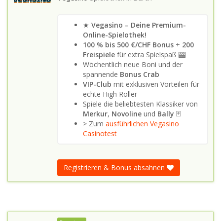
★
Vegasino – Deine Premium-
Online-Spielothek!
100 % bis 500 €/CHF Bonus
+
200
Freispiele
für extra Spielspaß 🎰
Wöchentlich neue Boni und der
spannende
Bonus Crab
VIP-Club
mit exklusiven Vorteilen für
echte High Roller
Spiele die beliebtesten Klassiker von
Merkur
,
Novoline
und
Bally
🃏
> Zum
ausführlichen Vegasino
Casinotest
Registrieren & Bonus absahnen