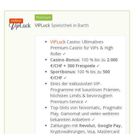
Premium
online
VIPLuck
Spielothek in
Barth
VIPLuck
Casino: Ultimatives
Premium-Casino für VIPs & High
Roller ✓
Casino-Bonus:
100 % bis zu
2.000
€/CHF + 300 Freispiele
✓
Sportbonus:
100 % bis zu
500
€/CHF
✓
Eines der exklusivsten VIP-
Programme mit luxuriösen Prämien,
höchsten Limits & bevorzugtem
Premium-Service ✓
Top-Slots von Novomatic, Pragmatic
Play, Gamomat und vielen weiteren
bekannten Anbietern ✓
Zahlungen mit
Revolut
,
Google Pay
,
Kryptowährungen, Visa, Mastercard