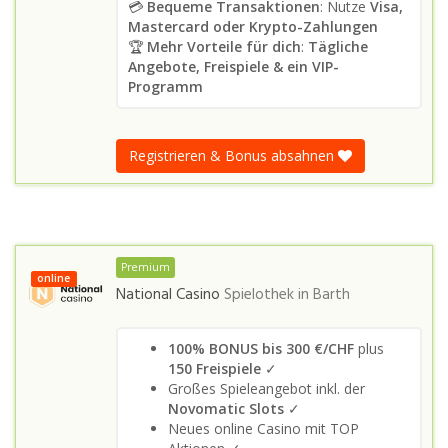
💳
Bequeme Transaktionen
: Nutze
Visa,
Mastercard oder Krypto-Zahlungen
🏆
Mehr Vorteile für dich
:
Tägliche
Angebote, Freispiele & ein VIP-
Programm
Registrieren & Bonus absahnen
Premium
online
National Casino
Spielothek in
Barth
100% BONUS bis 300 €/CHF
plus
150 Freispiele
✓
Großes Spieleangebot inkl. der
Novomatic Slots
✓
Neues online Casino mit TOP