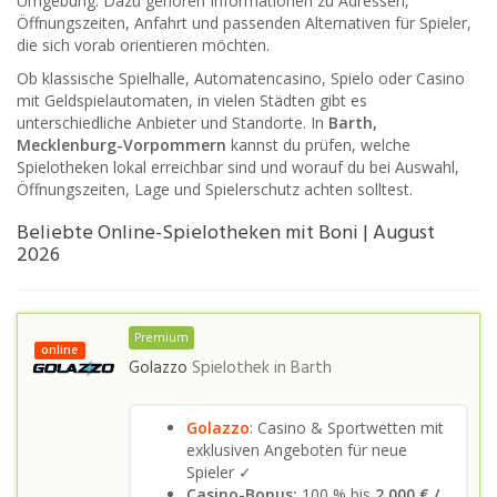
Umgebung. Dazu gehören Informationen zu Adressen,
Öffnungszeiten, Anfahrt und passenden Alternativen für Spieler,
die sich vorab orientieren möchten.
Ob klassische Spielhalle, Automatencasino, Spielo oder Casino
mit Geldspielautomaten, in vielen Städten gibt es
unterschiedliche Anbieter und Standorte. In
Barth,
Mecklenburg-Vorpommern
kannst du prüfen, welche
Spielotheken lokal erreichbar sind und worauf du bei Auswahl,
Öffnungszeiten, Lage und Spielerschutz achten solltest.
Beliebte Online-Spielotheken mit Boni | August
2026
Premium
online
Golazzo
Spielothek in
Barth
Golazzo
: Casino & Sportwetten mit
exklusiven Angeboten für neue
Spieler ✓
Casino-Bonus:
100 % bis
2.000 € /