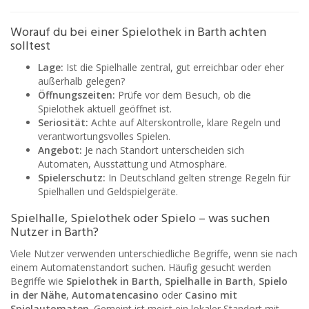
Worauf du bei einer Spielothek in Barth achten
solltest
Lage:
Ist die Spielhalle zentral, gut erreichbar oder eher
außerhalb gelegen?
Öffnungszeiten:
Prüfe vor dem Besuch, ob die
Spielothek aktuell geöffnet ist.
Seriosität:
Achte auf Alterskontrolle, klare Regeln und
verantwortungsvolles Spielen.
Angebot:
Je nach Standort unterscheiden sich
Automaten, Ausstattung und Atmosphäre.
Spielerschutz:
In Deutschland gelten strenge Regeln für
Spielhallen und Geldspielgeräte.
Spielhalle, Spielothek oder Spielo – was suchen
Nutzer in Barth?
Viele Nutzer verwenden unterschiedliche Begriffe, wenn sie nach
einem Automatenstandort suchen. Häufig gesucht werden
Begriffe wie
Spielothek in Barth
,
Spielhalle in Barth
,
Spielo
in der Nähe
,
Automatencasino
oder
Casino mit
Spielautomaten
. Gemeint ist meist ein lokaler Standort mit