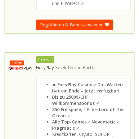
und E-Wallets ✓
Registrieren & Bonus absahnen
Premium
online
FieryPlay
Spielothek in
Barth
★
FieryPlay Casino
>
Das Warten
hat ein Ende – Jetzt verfügbar!
Bis zu 2500€/CHF
Willkommensbonus
✓
350 Freispiele
, z.B. bei
Lord of the
Ocean
✓
Alle Top-Games
>
Novomatic
✓
Pragmatic
✓
Kreditkarten, Crypto, SOFORT,