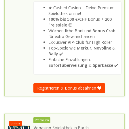
★ Cashed Casino – Deine Premium-
Spielothek online!
100% bis 500 €/CHF
Bonus +
200
Freispiele
🤑
Wöchentliche Boni und
Bonus Crab
für extra Gewinnchancen
Exklusiver
VIP-Club
für High Roller
Top-Spiele wie
Merkur
,
Novoline
&
Bally
✔️
Einfache Einzahlungen:
Sofortüberweisung
&
Sparkasse
✔️
Registrieren & Bonus absahnen
Premium
online
Vegasino
Spielothek in
Barth