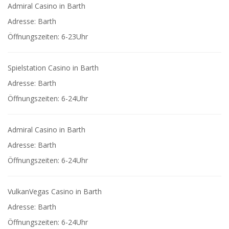
Admiral Casino in Barth
Adresse: Barth
Öffnungszeiten: 6-23Uhr
Spielstation Casino in Barth
Adresse: Barth
Öffnungszeiten: 6-24Uhr
Admiral Casino in Barth
Adresse: Barth
Öffnungszeiten: 6-24Uhr
VulkanVegas Casino in Barth
Adresse: Barth
Öffnungszeiten: 6-24Uhr