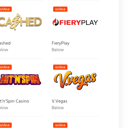
online
online
ashed
FieryPlay
alow
Balow
online
online
t’n’Spin Casino
V.Vegas
alow
Balow
online
online