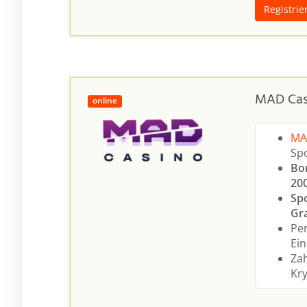
Registri
MAD Cas
online
MA
Spo
Bon
200
Sp
Gr
Per
Ein
Za
Kr