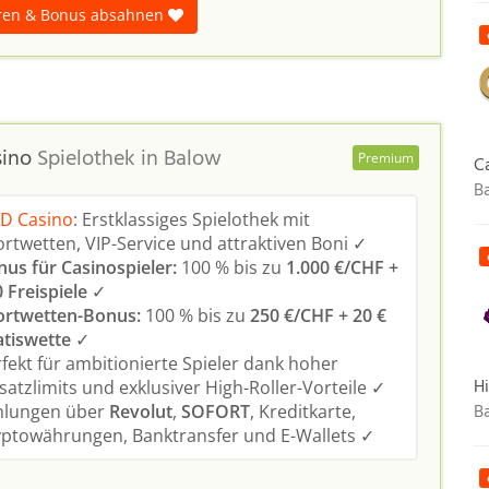
eren & Bonus absahnen
ino
Spielothek in
Balow
Premium
C
B
D Casino
: Erstklassiges Spielothek mit
rtwetten, VIP-Service und attraktiven Boni ✓
us für Casinospieler:
100 % bis zu
1.000 €/CHF +
 Freispiele
✓
ortwetten-Bonus:
100 % bis zu
250 €/CHF + 20 €
atiswette
✓
fekt für ambitionierte Spieler dank hoher
Hi
satzlimits und exklusiver High-Roller-Vorteile ✓
B
hlungen über
Revolut
,
SOFORT
, Kreditkarte,
yptowährungen, Banktransfer und E-Wallets ✓