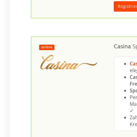
Registri
Casina
S
online
Ca
el
Ca
Fre
Sp
Per
Ma
✓
Za
Kr