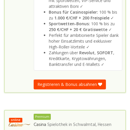
mit Sportwetten, VIP-Service und
attraktiven Boni ✓
Bonus für Casinospieler:
100 % bis
zu
1.000 €/CHF + 200 Freispiele
✓
Sportwetten-Bonus:
100 % bis zu
250 €/CHF + 20 € Gratiswette
✓
Perfekt für ambitionierte Spieler dank
hoher Einsatzlimits und exklusiver
High-Roller-Vorteile ✓
Zahlungen über
Revolut
,
SOFORT
,
Kreditkarte, Kryptowährungen,
Banktransfer und E-Wallets ✓
Registrieren & Bonus absahnen
Premium
online
Casina
Spielothek in
Schwalmtal, Hessen