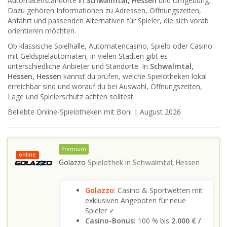
Automatenstandorte in
Schwalmtal, Hessen
und Umgebung.
Dazu gehören Informationen zu Adressen, Öffnungszeiten,
Anfahrt und passenden Alternativen für Spieler, die sich vorab
orientieren möchten.
Ob klassische Spielhalle, Automatencasino, Spielo oder Casino
mit Geldspielautomaten, in vielen Städten gibt es
unterschiedliche Anbieter und Standorte. In
Schwalmtal,
Hessen, Hessen
kannst du prüfen, welche Spielotheken lokal
erreichbar sind und worauf du bei Auswahl, Öffnungszeiten,
Lage und Spielerschutz achten solltest.
Beliebte Online-Spielotheken mit Boni | August 2026
Premium
online
Golazzo
Spielothek in
Schwalmtal, Hessen
Golazzo
: Casino & Sportwetten mit
exklusiven Angeboten für neue
Spieler ✓
Casino-Bonus:
100 % bis
2.000 € /