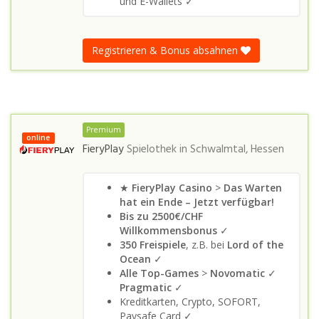
und E-Wallets ✓
Registrieren & Bonus absahnen
Premium
online
FieryPlay
Spielothek in
Schwalmtal, Hessen
★
FieryPlay Casino
>
Das Warten
hat ein Ende – Jetzt verfügbar!
Bis zu 2500€/CHF
Willkommensbonus
✓
350 Freispiele
, z.B. bei
Lord of the
Ocean
✓
Alle Top-Games
>
Novomatic
✓
Pragmatic
✓
Kreditkarten, Crypto, SOFORT,
Paysafe Card ✓