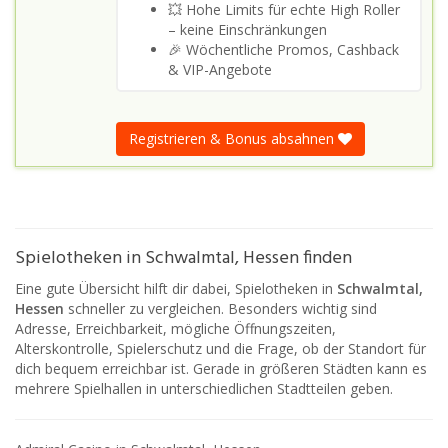
💥 Hohe Limits für echte High Roller
– keine Einschränkungen
🎉 Wöchentliche Promos, Cashback
& VIP-Angebote
Registrieren & Bonus absahnen
Spielotheken in Schwalmtal, Hessen finden
Eine gute Übersicht hilft dir dabei, Spielotheken in
Schwalmtal,
Hessen
schneller zu vergleichen. Besonders wichtig sind
Adresse, Erreichbarkeit, mögliche Öffnungszeiten,
Alterskontrolle, Spielerschutz und die Frage, ob der Standort für
dich bequem erreichbar ist. Gerade in größeren Städten kann es
mehrere Spielhallen in unterschiedlichen Stadtteilen geben.