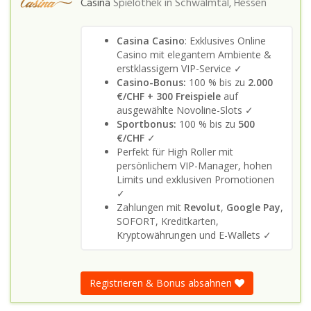
Casina
Spielothek in
Schwalmtal, Hessen
Casina Casino
: Exklusives Online
Casino mit elegantem Ambiente &
erstklassigem VIP-Service ✓
Casino-Bonus:
100 % bis zu
2.000
€/CHF + 300 Freispiele
auf
ausgewählte Novoline-Slots ✓
Sportbonus:
100 % bis zu
500
€/CHF
✓
Perfekt für High Roller mit
persönlichem VIP-Manager, hohen
Limits und exklusiven Promotionen
✓
Zahlungen mit
Revolut
,
Google Pay
,
SOFORT, Kreditkarten,
Kryptowährungen und E-Wallets ✓
Registrieren & Bonus absahnen