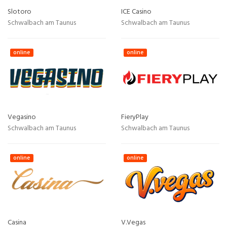
Slotoro
ICE Casino
Schwalbach am Taunus
Schwalbach am Taunus
online
online
Vegasino
FieryPlay
Schwalbach am Taunus
Schwalbach am Taunus
online
online
Casina
V.Vegas