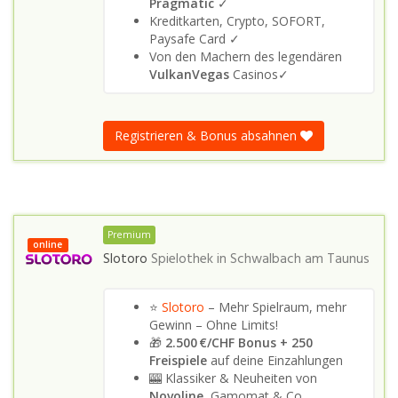
Pragmatic
✓
Kreditkarten, Crypto, SOFORT,
Paysafe Card ✓
Von den Machern des legendären
VulkanVegas
Casinos✓
Registrieren & Bonus absahnen
Premium
online
Slotoro
Spielothek in
Schwalbach am Taunus
⭐
Slotoro
– Mehr Spielraum, mehr
Gewinn – Ohne Limits!
🎁
2.500 €/CHF Bonus + 250
Freispiele
auf deine Einzahlungen
🎰 Klassiker & Neuheiten von
Novoline
, Gamomat & Co.