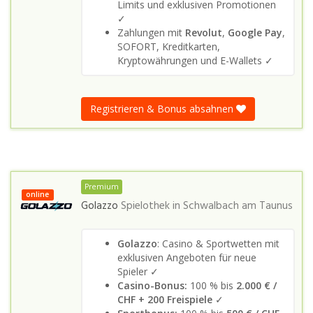
Limits und exklusiven Promotionen
✓
Zahlungen mit
Revolut
,
Google Pay
,
SOFORT, Kreditkarten,
Kryptowährungen und E-Wallets ✓
Registrieren & Bonus absahnen
Premium
online
Golazzo
Spielothek in
Schwalbach am Taunus
Golazzo
: Casino & Sportwetten mit
exklusiven Angeboten für neue
Spieler ✓
Casino-Bonus:
100 % bis
2.000 € /
CHF + 200 Freispiele
✓