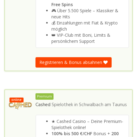
Free Spins
🎮 Über 5.500 Spiele – Klassiker &
neue Hits
💰 Einzahlungen mit Fiat & Krypto
möglich
👑 VIP-Club mit Boni, Limits &
persönlichem Support
Registrieren & Bonus absahnen
Premium
online
Cashed
Spielothek in
Schwalbach am Taunus
★ Cashed Casino – Deine Premium-
Spielothek online!
100% bis 500 €/CHF
Bonus +
200