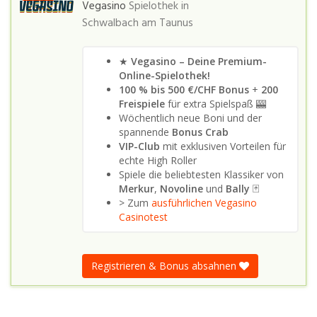
Vegasino
Spielothek in
Schwalbach am Taunus
★
Vegasino – Deine Premium-
Online-Spielothek!
100 % bis 500 €/CHF Bonus
+
200
Freispiele
für extra Spielspaß 🎰
Wöchentlich neue Boni und der
spannende
Bonus Crab
VIP-Club
mit exklusiven Vorteilen für
echte High Roller
Spiele die beliebtesten Klassiker von
Merkur
,
Novoline
und
Bally
🃏
> Zum
ausführlichen Vegasino
Casinotest
Registrieren & Bonus absahnen