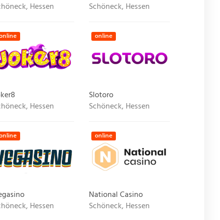
chöneck, Hessen
Schöneck, Hessen
online
online
oker8
Slotoro
chöneck, Hessen
Schöneck, Hessen
online
online
egasino
National Casino
chöneck, Hessen
Schöneck, Hessen