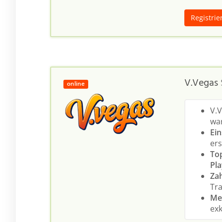
Registri
V.Vegas
online
V.
war
Ein
er
Top
Pl
Za
Tr
Meh
exk