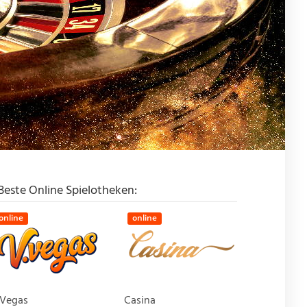
Beste Online Spielotheken:
online
online
.Vegas
Casina