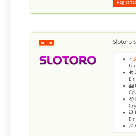
Registri
Slotoro
S
online
⭐
S
Lim
🎁
Ei
🎰 
Co.
💳
Cr
💥 
Ei
🎉