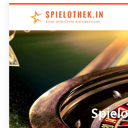
Skip
to
main
content
Spiel