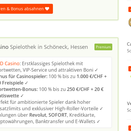
eren & Bonus absahnen
C
ino
Spielothek in
Schöneck, Hessen
Premium
S
D Casino
: Erstklassiges Spielothek mit
rtwetten, VIP-Service und attraktiven Boni ✓
us für Casinospieler:
100 % bis zu
1.000 €/CHF +
 Freispiele
✓
ortwetten-Bonus:
100 % bis zu
250 €/CHF + 20 €
atiswette
✓
fekt für ambitionierte Spieler dank hoher
V
satzlimits und exklusiver High-Roller-Vorteile ✓
S
hlungen über
Revolut
,
SOFORT
, Kreditkarte,
yptowährungen, Banktransfer und E-Wallets ✓