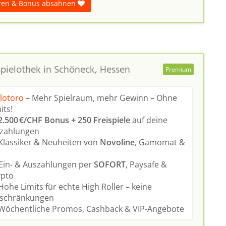
eren & Bonus absahnen
pielothek in
Schöneck, Hessen
Premium
lotoro
– Mehr Spielraum, mehr Gewinn – Ohne
its!
2.500 €/CHF Bonus + 250 Freispiele
auf deine
nzahlungen
Klassiker & Neuheiten von
Novoline
, Gamomat &
 Ein- & Auszahlungen per
SOFORT
, Paysafe &
ypto
Hohe Limits für echte High Roller – keine
nschränkungen
 Wöchentliche Promos, Cashback & VIP-Angebote