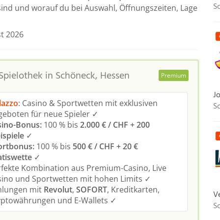
S
 sind und worauf du bei Auswahl, Öffnungszeiten, Lage
st 2026
Spielothek in
Schöneck, Hessen
Premium
J
lazzo
: Casino & Sportwetten mit exklusiven
S
eboten für neue Spieler ✓
sino-Bonus:
100 % bis
2.000 € / CHF + 200
ispiele
✓
ortbonus:
100 % bis
500 € / CHF + 20 €
atiswette
✓
rfekte Kombination aus Premium-Casino, Live
sino und Sportwetten mit hohen Limits ✓
hlungen mit
Revolut
,
SOFORT
, Kreditkarten,
V
yptowährungen und E-Wallets ✓
S