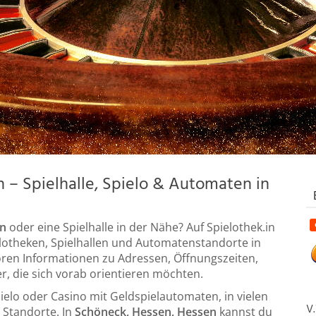
 – Spielhalle, Spielo & Automaten in
en
oder eine Spielhalle in der Nähe? Auf Spielothek.in
elotheken, Spielhallen und Automatenstandorte in
n Informationen zu Adressen, Öffnungszeiten,
r, die sich vorab orientieren möchten.
ielo oder Casino mit Geldspielautomaten, in vielen
V
 Standorte. In
Schöneck, Hessen, Hessen
kannst du