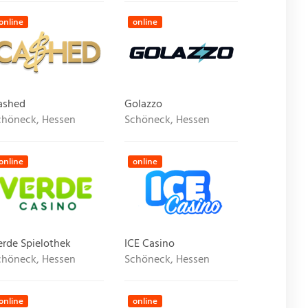
online
online
ashed
Golazzo
chöneck, Hessen
Schöneck, Hessen
online
online
erde Spielothek
ICE Casino
chöneck, Hessen
Schöneck, Hessen
online
online