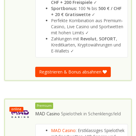
CHF + 200 Freispiele
✓
Sportbonus:
100 % bis
500 € / CHF
+ 20 € Gratiswette
✓
Perfekte Kombination aus Premium-
Casino, Live Casino und Sportwetten
mit hohen Limits ✓
Zahlungen mit
Revolut
,
SOFORT
,
Kreditkarten, Kryptowährungen und
E-Wallets ✓
Registrieren & Bonus absahnen
Premium
online
MAD Casino
Spielothek in
Schenklengsfeld
MAD Casino
: Erstklassiges Spielothek