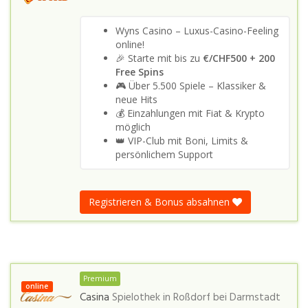
Wyns Casino – Luxus-Casino-Feeling
online!
🎉 Starte mit bis zu
€/CHF500 + 200
Free Spins
🎮 Über 5.500 Spiele – Klassiker &
neue Hits
💰 Einzahlungen mit Fiat & Krypto
möglich
👑 VIP-Club mit Boni, Limits &
persönlichem Support
Registrieren & Bonus absahnen
Premium
online
Casina
Spielothek in
Roßdorf bei Darmstadt