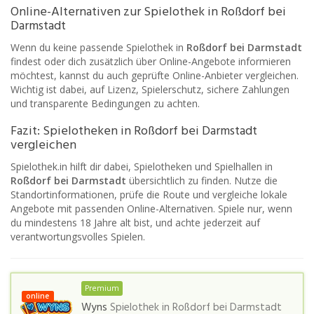
Online-Alternativen zur Spielothek in Roßdorf bei
Darmstadt
Wenn du keine passende Spielothek in
Roßdorf bei Darmstadt
findest oder dich zusätzlich über Online-Angebote informieren
möchtest, kannst du auch geprüfte Online-Anbieter vergleichen.
Wichtig ist dabei, auf Lizenz, Spielerschutz, sichere Zahlungen
und transparente Bedingungen zu achten.
Fazit: Spielotheken in Roßdorf bei Darmstadt
vergleichen
Spielothek.in hilft dir dabei, Spielotheken und Spielhallen in
Roßdorf bei Darmstadt
übersichtlich zu finden. Nutze die
Standortinformationen, prüfe die Route und vergleiche lokale
Angebote mit passenden Online-Alternativen. Spiele nur, wenn
du mindestens 18 Jahre alt bist, und achte jederzeit auf
verantwortungsvolles Spielen.
Premium
online
Wyns
Spielothek in
Roßdorf bei Darmstadt