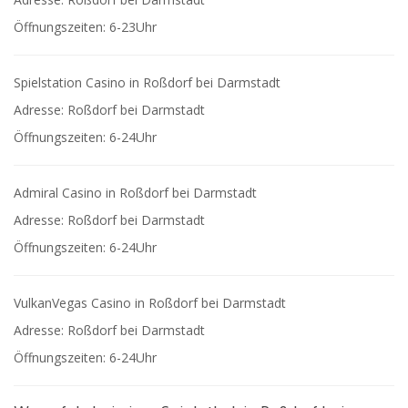
Öffnungszeiten: 6-23Uhr
Spielstation Casino in Roßdorf bei Darmstadt
Adresse: Roßdorf bei Darmstadt
Öffnungszeiten: 6-24Uhr
Admiral Casino in Roßdorf bei Darmstadt
Adresse: Roßdorf bei Darmstadt
Öffnungszeiten: 6-24Uhr
VulkanVegas Casino in Roßdorf bei Darmstadt
Adresse: Roßdorf bei Darmstadt
Öffnungszeiten: 6-24Uhr