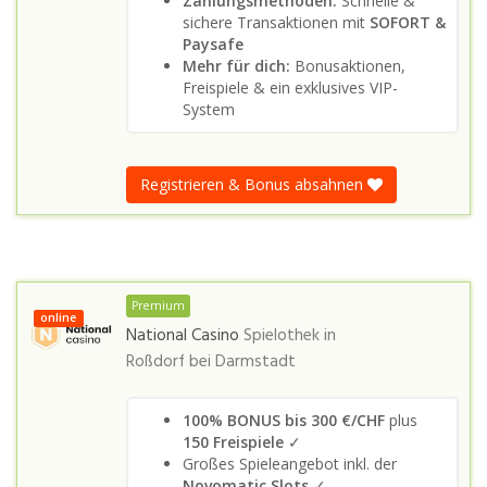
Zahlungsmethoden:
Schnelle &
sichere Transaktionen mit
SOFORT &
Paysafe
Mehr für dich:
Bonusaktionen,
Freispiele & ein exklusives VIP-
System
Registrieren & Bonus absahnen
Premium
online
National Casino
Spielothek in
Roßdorf bei Darmstadt
100% BONUS bis 300 €/CHF
plus
150 Freispiele
✓
Großes Spieleangebot inkl. der
Novomatic Slots
✓