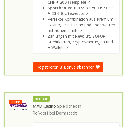
CHF + 200 Freispiele
✓
Sportbonus:
100 % bis
500 € / CHF
+ 20 € Gratiswette
✓
Perfekte Kombination aus Premium-
Casino, Live Casino und Sportwetten
mit hohen Limits ✓
Zahlungen mit
Revolut
,
SOFORT
,
Kreditkarten, Kryptowährungen und
E-Wallets ✓
Registrieren & Bonus absahnen
Premium
online
MAD Casino
Spielothek in
Roßdorf bei Darmstadt