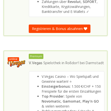
Zahlungen über
Revolut
,
SOFORT
,
Kreditkarte, Kryptowährungen,
Banktransfer und E-Wallets ✓
Registrieren & Bonus absahnen
Premium
online
V.Vegas
Spielothek in
Roßdorf bei Darmstadt
V.Vegas Casino – Wo Spielspaß und
Gewinne warten! ⭐
Einsteigerbonus:
1.500 €/CHF + 150
Freispiele für die ersten Einzahlungen
Top Provider:
Spiele von
Novomatic
,
Gamomat
,
Play’n GO
& vielen weiteren