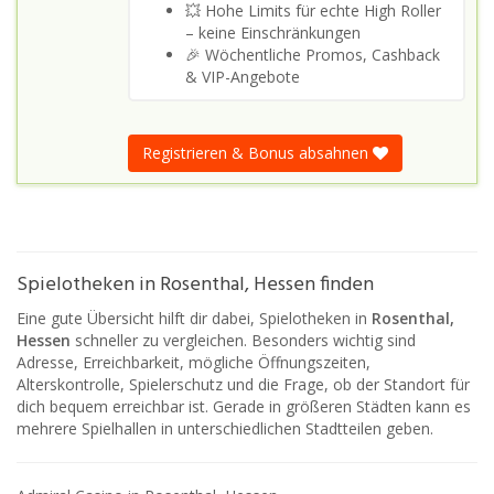
💥 Hohe Limits für echte High Roller
– keine Einschränkungen
🎉 Wöchentliche Promos, Cashback
& VIP-Angebote
Registrieren & Bonus absahnen
Spielotheken in Rosenthal, Hessen finden
Eine gute Übersicht hilft dir dabei, Spielotheken in
Rosenthal,
Hessen
schneller zu vergleichen. Besonders wichtig sind
Adresse, Erreichbarkeit, mögliche Öffnungszeiten,
Alterskontrolle, Spielerschutz und die Frage, ob der Standort für
dich bequem erreichbar ist. Gerade in größeren Städten kann es
mehrere Spielhallen in unterschiedlichen Stadtteilen geben.