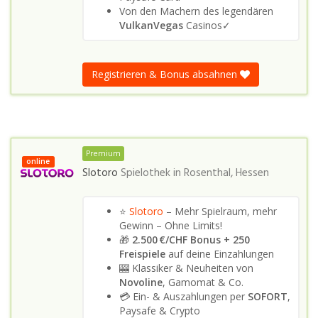
Von den Machern des legendären
VulkanVegas
Casinos✓
Registrieren & Bonus absahnen
Premium
online
Slotoro
Spielothek in
Rosenthal, Hessen
⭐
Slotoro
– Mehr Spielraum, mehr
Gewinn – Ohne Limits!
🎁
2.500 €/CHF Bonus + 250
Freispiele
auf deine Einzahlungen
🎰 Klassiker & Neuheiten von
Novoline
, Gamomat & Co.
💳 Ein- & Auszahlungen per
SOFORT
,
Paysafe & Crypto