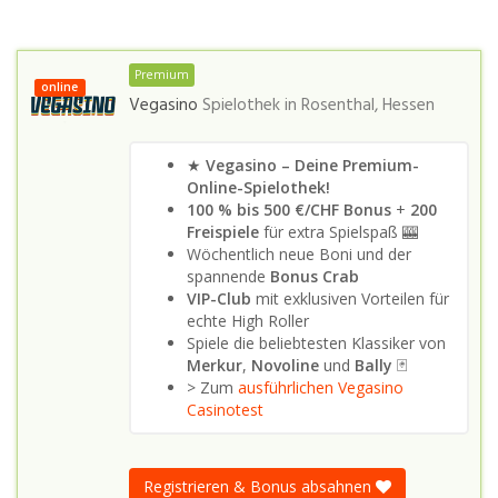
Premium
online
Vegasino
Spielothek in
Rosenthal, Hessen
★
Vegasino – Deine Premium-
Online-Spielothek!
100 % bis 500 €/CHF Bonus
+
200
Freispiele
für extra Spielspaß 🎰
Wöchentlich neue Boni und der
spannende
Bonus Crab
VIP-Club
mit exklusiven Vorteilen für
echte High Roller
Spiele die beliebtesten Klassiker von
Merkur
,
Novoline
und
Bally
🃏
> Zum
ausführlichen Vegasino
Casinotest
Registrieren & Bonus absahnen