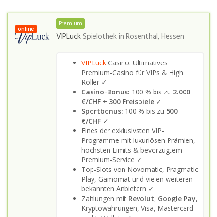
Premium
online
VIPLuck
Spielothek in
Rosenthal, Hessen
VIPLuck
Casino: Ultimatives
Premium-Casino für VIPs & High
Roller ✓
Casino-Bonus:
100 % bis zu
2.000
€/CHF + 300 Freispiele
✓
Sportbonus:
100 % bis zu
500
€/CHF
✓
Eines der exklusivsten VIP-
Programme mit luxuriösen Prämien,
höchsten Limits & bevorzugtem
Premium-Service ✓
Top-Slots von Novomatic, Pragmatic
Play, Gamomat und vielen weiteren
bekannten Anbietern ✓
Zahlungen mit
Revolut
,
Google Pay
,
Kryptowährungen, Visa, Mastercard