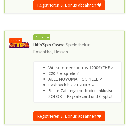
Registrieren & Bonus absahnen
Premium
online
Hit’n’Spin Casino
Spielothek in
Rosenthal, Hessen
Willkommensbonus 1200€/CHF
✓
220 Freispiele
✓
ALLE
NOVOMATIC
SPIELE ✓
Cashback bis zu 2000€ ✓
Beste Zahlungsmethoden inklusive
SOFORT, Paysafecard und Crypto!
Registrieren & Bonus absahnen