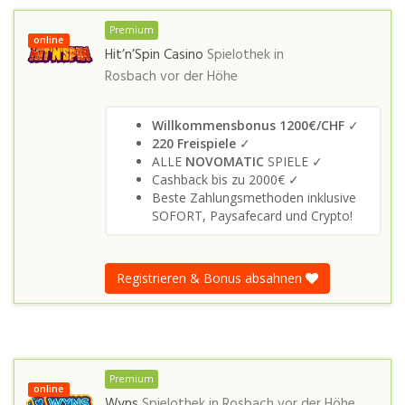
Premium
online
Hit’n’Spin Casino
Spielothek in
Rosbach vor der Höhe
Willkommensbonus 1200€/CHF
✓
220 Freispiele
✓
ALLE
NOVOMATIC
SPIELE ✓
Cashback bis zu 2000€ ✓
Beste Zahlungsmethoden inklusive
SOFORT, Paysafecard und Crypto!
Registrieren & Bonus absahnen
Premium
online
Wyns
Spielothek in
Rosbach vor der Höhe