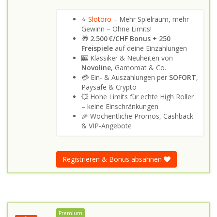
⭐
Slotoro
– Mehr Spielraum, mehr
Gewinn – Ohne Limits!
🎁
2.500 €/CHF Bonus + 250
Freispiele
auf deine Einzahlungen
🎰 Klassiker & Neuheiten von
Novoline
, Gamomat & Co.
💳 Ein- & Auszahlungen per
SOFORT
,
Paysafe & Crypto
💥 Hohe Limits für echte High Roller
– keine Einschränkungen
🎉 Wöchentliche Promos, Cashback
& VIP-Angebote
Registrieren & Bonus absahnen
Premium