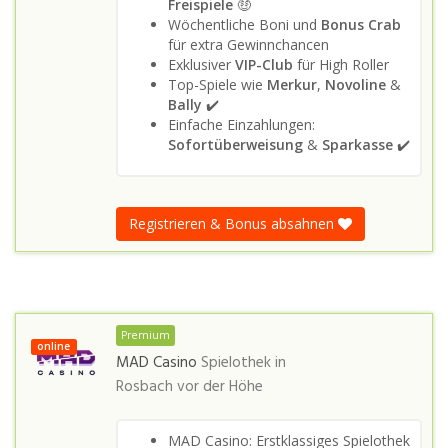
Freispiele
🤑
Wöchentliche Boni und
Bonus Crab
für extra Gewinnchancen
Exklusiver
VIP-Club
für High Roller
Top-Spiele wie
Merkur
,
Novoline
&
Bally
✔️
Einfache Einzahlungen:
Sofortüberweisung
&
Sparkasse
✔️
Registrieren & Bonus absahnen
Premium
online
MAD Casino
Spielothek in
Rosbach vor der Höhe
MAD Casino: Erstklassiges Spielothek