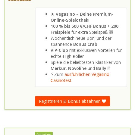
★
Vegasino – Deine Premium-
Online-Spielothek!
100 % bis 500 €/CHF Bonus
+
200
Freispiele
für extra Spielspaß 🎰
Wöchentlich neue Boni und der
spannende
Bonus Crab
VIP-Club
mit exklusiven Vorteilen für
echte High Roller
Spiele die beliebtesten Klassiker von
Merkur
,
Novoline
und
Bally
🃏
> Zum
ausführlichen Vegasino
Casinotest
Registrieren & Bonus absahnen
Premium