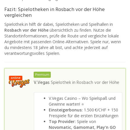
Fazit: Spielotheken in Rosbach vor der Höhe
vergleichen
Spielothek.in hilft dir dabei, Spielotheken und Spielhallen in
Rosbach vor der Höhe
übersichtlich zu finden. Nutze die
Standortinformationen, prüfe die Route und vergleiche lokale
Angebote mit passenden Online-Alternativen. Spiele nur, wenn
du mindestens 18 Jahre alt bist, und achte jederzeit auf
verantwortungsvolles Spielen.
Premium
online
V.Vegas
Spielothek in
Rosbach vor der Höhe
V.Vegas Casino – Wo Spielspaß und
Gewinne warten! ⭐
Einsteigerbonus:
1.500 €/CHF + 150
Freispiele für die ersten Einzahlungen
Top Provider:
Spiele von
Novomatic
,
Gamomat
,
Play’n GO