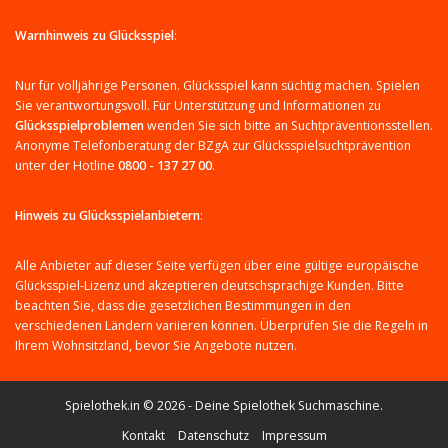
Warnhinweis zu Glücksspiel
:
Nur für volljährige Personen. Glücksspiel kann süchtig machen. Spielen
Sie verantwortungsvoll. Für Unterstützung und Informationen zu
Glücksspielproblemen
wenden Sie sich bitte an Suchtpräventionsstellen.
Anonyme Telefonberatung der BZgA zur Glücksspielsuchtprävention
unter der Hotline
0800 - 137 27 00
.
Hinweis zu Glücksspielanbietern
:
Alle Anbieter auf dieser Seite verfügen über eine gültige europäische
Glücksspiel-Lizenz und akzeptieren deutschsprachige Kunden. Bitte
beachten Sie, dass die gesetzlichen Bestimmungen in den
verschiedenen Ländern variieren können. Überprüfen Sie die Regeln in
Ihrem Wohnsitzland, bevor Sie Angebote nutzen.
Spielothek.in © 2026 - Deine Spielothek Suchmaschine.
Kontakt
Datenschutz
Impressum