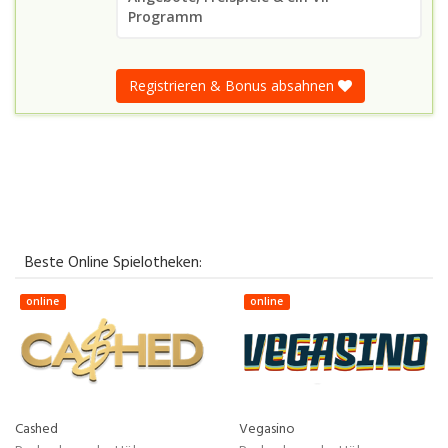
Programm
Registrieren & Bonus absahnen
Beste Online Spielotheken:
online
online
Cashed
Vegasino