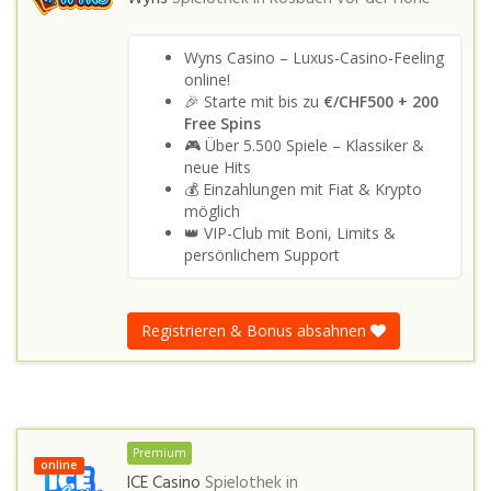
Wyns Casino – Luxus-Casino-Feeling
online!
🎉 Starte mit bis zu
€/CHF500 + 200
Free Spins
🎮 Über 5.500 Spiele – Klassiker &
neue Hits
💰 Einzahlungen mit Fiat & Krypto
möglich
👑 VIP-Club mit Boni, Limits &
persönlichem Support
Registrieren & Bonus absahnen
Premium
online
ICE Casino
Spielothek in