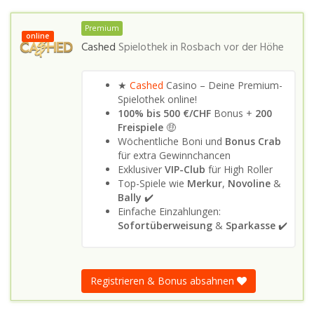
Premium
online
Cashed
Spielothek in
Rosbach vor der Höhe
★
Cashed
Casino – Deine Premium-
Spielothek online!
100% bis 500 €/CHF
Bonus +
200
Freispiele
🤑
Wöchentliche Boni und
Bonus Crab
für extra Gewinnchancen
Exklusiver
VIP-Club
für High Roller
Top-Spiele wie
Merkur
,
Novoline
&
Bally
✔️
Einfache Einzahlungen:
Sofortüberweisung
&
Sparkasse
✔️
Registrieren & Bonus absahnen