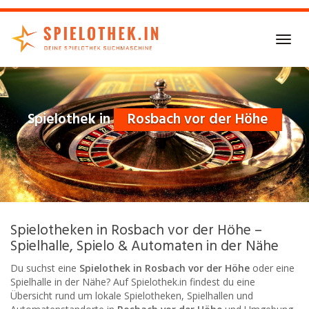
Skip
to
main
Toggl
content
navig
Spielothek in
Rosbach vor der Höhe
Spielotheken in Rosbach vor der Höhe –
Spielhalle, Spielo & Automaten in der Nähe
Du suchst eine
Spielothek in Rosbach vor der Höhe
oder eine
Spielhalle in der Nähe? Auf Spielothek.in findest du eine
Übersicht rund um lokale Spielotheken, Spielhallen und