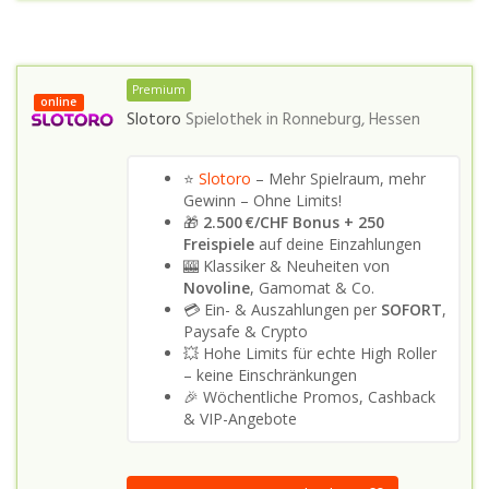
Premium
online
Slotoro
Spielothek in
Ronneburg, Hessen
⭐
Slotoro
– Mehr Spielraum, mehr
Gewinn – Ohne Limits!
🎁
2.500 €/CHF Bonus + 250
Freispiele
auf deine Einzahlungen
🎰 Klassiker & Neuheiten von
Novoline
, Gamomat & Co.
💳 Ein- & Auszahlungen per
SOFORT
,
Paysafe & Crypto
💥 Hohe Limits für echte High Roller
– keine Einschränkungen
🎉 Wöchentliche Promos, Cashback
& VIP-Angebote