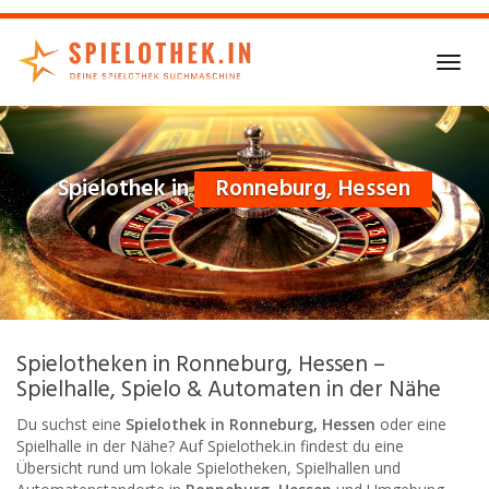
Skip
to
main
Toggl
content
navig
Spielothek in
Ronneburg, Hessen
Spielotheken in Ronneburg, Hessen –
Spielhalle, Spielo & Automaten in der Nähe
Du suchst eine
Spielothek in Ronneburg, Hessen
oder eine
Spielhalle in der Nähe? Auf Spielothek.in findest du eine
Übersicht rund um lokale Spielotheken, Spielhallen und