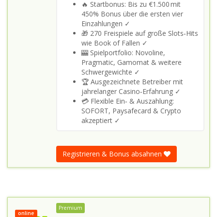
🔥 Startbonus: Bis zu €1.500 mit
450% Bonus über die ersten vier
Einzahlungen ✓
🎁 270 Freispiele auf große Slots‑Hits
wie Book of Fallen ✓
🎰 Spielportfolio: Novoline,
Pragmatic, Gamomat & weitere
Schwergewichte ✓
🏆 Ausgezeichnete Betreiber mit
jahrelanger Casino‑Erfahrung ✓
💳 Flexible Ein‑ & Auszahlung:
SOFORT, Paysafecard & Crypto
akzeptiert ✓
Registrieren & Bonus absahnen
Premium
online