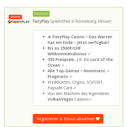
Premium
online
FieryPlay
Spielothek in
Ronneburg, Hessen
★
FieryPlay Casino
>
Das Warten
hat ein Ende – Jetzt verfügbar!
Bis zu 2500€/CHF
Willkommensbonus
✓
350 Freispiele
, z.B. bei
Lord of the
Ocean
✓
Alle Top-Games
>
Novomatic
✓
Pragmatic
✓
Kreditkarten, Crypto, SOFORT,
Paysafe Card ✓
Von den Machern des legendären
VulkanVegas
Casinos✓
Registrieren & Bonus absahnen