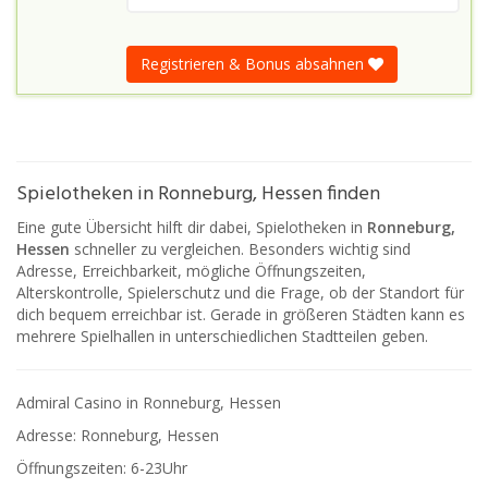
Registrieren & Bonus absahnen
Spielotheken in Ronneburg, Hessen finden
Eine gute Übersicht hilft dir dabei, Spielotheken in
Ronneburg,
Hessen
schneller zu vergleichen. Besonders wichtig sind
Adresse, Erreichbarkeit, mögliche Öffnungszeiten,
Alterskontrolle, Spielerschutz und die Frage, ob der Standort für
dich bequem erreichbar ist. Gerade in größeren Städten kann es
mehrere Spielhallen in unterschiedlichen Stadtteilen geben.
Admiral Casino in Ronneburg, Hessen
Adresse: Ronneburg, Hessen
Öffnungszeiten: 6-23Uhr