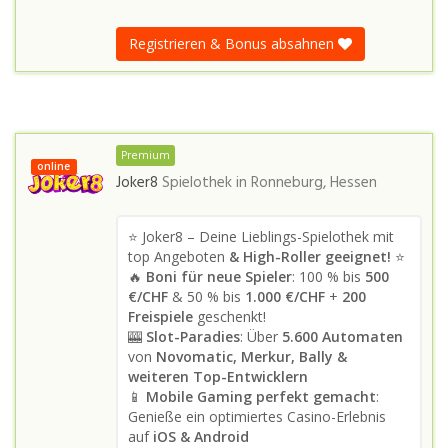
Registrieren & Bonus absahnen
Premium
online
Joker8
Spielothek in
Ronneburg, Hessen
⭐ Joker8 – Deine Lieblings-Spielothek mit
top Angeboten
& High-Roller geeignet!
⭐
🔥
Boni für neue Spieler
: 100 % bis
500
€/CHF
& 50 % bis
1.000 €/CHF
+
200
Freispiele
geschenkt!
🎰
Slot-Paradies
: Über
5.600 Automaten
von
Novomatic, Merkur, Bally &
weiteren Top-Entwicklern
📱
Mobile Gaming perfekt gemacht
:
Genieße ein optimiertes Casino-Erlebnis
auf
iOS & Android