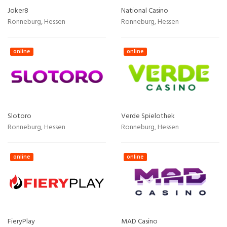
Joker8
National Casino
Ronneburg, Hessen
Ronneburg, Hessen
online
online
Slotoro
Verde Spielothek
Ronneburg, Hessen
Ronneburg, Hessen
online
online
FieryPlay
MAD Casino