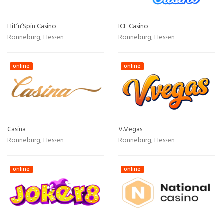
Hit’n’Spin Casino
ICE Casino
Ronneburg, Hessen
Ronneburg, Hessen
online
online
Casina
V.Vegas
Ronneburg, Hessen
Ronneburg, Hessen
online
online