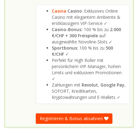
Casina
Casino
: Exklusives Online
Casino mit elegantem Ambiente &
erstklassigem VIP-Service ✓
Casino-Bonus:
100 % bis zu
2.000
€/CHF + 300 Freispiele
auf
ausgewählte Novoline-Slots ✓
Sportbonus:
100 % bis zu
500
€/CHF
✓
Perfekt für High Roller mit
persönlichem VIP-Manager, hohen
Limits und exklusiven Promotionen
✓
Zahlungen mit
Revolut
,
Google Pay
,
SOFORT, Kreditkarten,
Kryptowährungen und E-Wallets ✓
Registrieren & Bonus absahnen