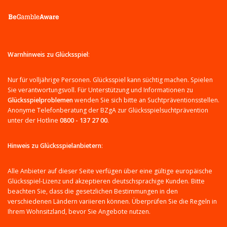
Warnhinweis zu Glücksspiel
:
Nur für volljährige Personen. Glücksspiel kann süchtig machen. Spielen
Sie verantwortungsvoll. Für Unterstützung und Informationen zu
Glücksspielproblemen
wenden Sie sich bitte an Suchtpräventionsstellen.
Anonyme Telefonberatung der BZgA zur Glücksspielsuchtprävention
unter der Hotline
0800 - 137 27 00
.
Hinweis zu Glücksspielanbietern
:
Alle Anbieter auf dieser Seite verfügen über eine gültige europäische
Glücksspiel-Lizenz und akzeptieren deutschsprachige Kunden. Bitte
beachten Sie, dass die gesetzlichen Bestimmungen in den
verschiedenen Ländern variieren können. Überprüfen Sie die Regeln in
Ihrem Wohnsitzland, bevor Sie Angebote nutzen.