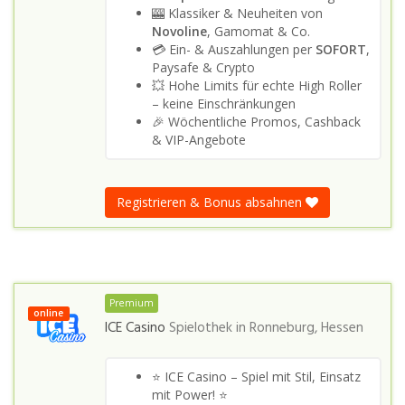
🎰 Klassiker & Neuheiten von
Novoline
, Gamomat & Co.
💳 Ein- & Auszahlungen per
SOFORT
,
Paysafe & Crypto
💥 Hohe Limits für echte High Roller
– keine Einschränkungen
🎉 Wöchentliche Promos, Cashback
& VIP-Angebote
Registrieren & Bonus absahnen
Premium
online
ICE Casino
Spielothek in
Ronneburg, Hessen
⭐ ICE Casino – Spiel mit Stil, Einsatz
mit Power! ⭐