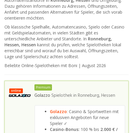
Automatenstandorte in
Ronneburg, Hessen
und Umgebung.
Dazu gehören Informationen zu Adressen, Öffnungszeiten,
Anfahrt und passenden Alternativen für Spieler, die sich vorab
orientieren möchten.
Ob klassische Spielhalle, Automatencasino, Spielo oder Casino
mit Geldspielautomaten, in vielen Städten gibt es
unterschiedliche Anbieter und Standorte. In
Ronneburg,
Hessen, Hessen
kannst du prüfen, welche Spielotheken lokal
erreichbar sind und worauf du bei Auswahl, Öffnungszeiten,
Lage und Spielerschutz achten solltest.
Beliebte Online-Spielotheken mit Boni | August 2026
Premium
online
Golazzo
Spielothek in
Ronneburg, Hessen
Golazzo
: Casino & Sportwetten mit
exklusiven Angeboten für neue
Spieler ✓
Casino-Bonus:
100 % bis
2.000 € /