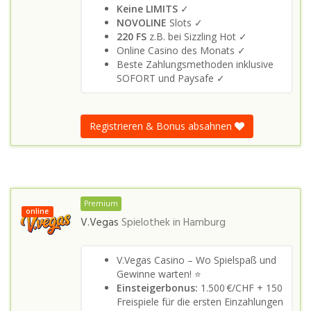
Keine LIMITS
✓
NOVOLINE
Slots ✓
220
FS
z.B. bei Sizzling Hot ✓
Online Casino des Monats ✓
Beste Zahlungsmethoden inklusive
SOFORT und Paysafe ✓
Registrieren & Bonus absahnen
Premium
online
V.Vegas
Spielothek in
Hamburg
V.Vegas Casino – Wo Spielspaß und
Gewinne warten! ⭐
Einsteigerbonus:
1.500 €/CHF + 150
Freispiele für die ersten Einzahlungen