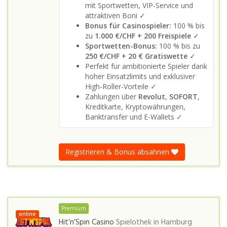
mit Sportwetten, VIP-Service und
attraktiven Boni ✓
Bonus für Casinospieler:
100 % bis
zu
1.000 €/CHF + 200 Freispiele
✓
Sportwetten-Bonus:
100 % bis zu
250 €/CHF + 20 € Gratiswette
✓
Perfekt für ambitionierte Spieler dank
hoher Einsatzlimits und exklusiver
High-Roller-Vorteile ✓
Zahlungen über
Revolut
,
SOFORT
,
Kreditkarte, Kryptowährungen,
Banktransfer und E-Wallets ✓
Registrieren & Bonus absahnen
Premium
online
Hit’n’Spin Casino
Spielothek in
Hamburg