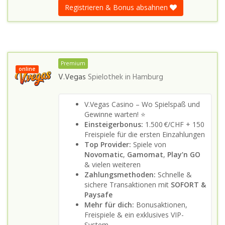
Registrieren & Bonus absahnen
Premium
online
V.Vegas
Spielothek in
Hamburg
V.Vegas Casino – Wo Spielspaß und
Gewinne warten! ⭐
Einsteigerbonus:
1.500 €/CHF + 150
Freispiele für die ersten Einzahlungen
Top Provider:
Spiele von
Novomatic
,
Gamomat
,
Play’n GO
& vielen weiteren
Zahlungsmethoden:
Schnelle &
sichere Transaktionen mit
SOFORT &
Paysafe
Mehr für dich:
Bonusaktionen,
Freispiele & ein exklusives VIP-
System