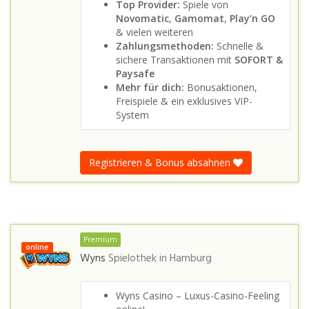
Top Provider:
Spiele von
Novomatic
,
Gamomat
,
Play’n GO
& vielen weiteren
Zahlungsmethoden:
Schnelle &
sichere Transaktionen mit
SOFORT &
Paysafe
Mehr für dich:
Bonusaktionen,
Freispiele & ein exklusives VIP-
System
Registrieren & Bonus absahnen
Premium
online
Wyns
Spielothek in
Hamburg
Wyns Casino – Luxus-Casino-Feeling