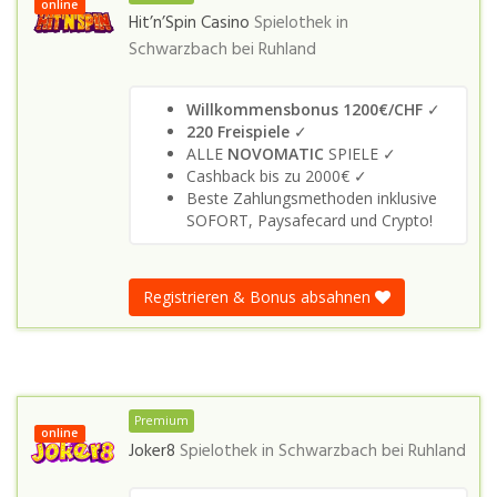
online
Hit’n’Spin Casino
Spielothek in
Schwarzbach bei Ruhland
Willkommensbonus 1200€/CHF
✓
220 Freispiele
✓
ALLE
NOVOMATIC
SPIELE ✓
Cashback bis zu 2000€ ✓
Beste Zahlungsmethoden inklusive
SOFORT, Paysafecard und Crypto!
Registrieren & Bonus absahnen
Premium
online
Joker8
Spielothek in
Schwarzbach bei Ruhland