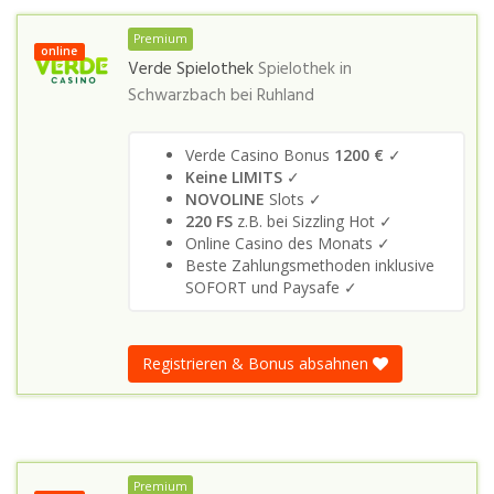
Premium
online
Verde Spielothek
Spielothek in
Schwarzbach bei Ruhland
Verde Casino Bonus
1200 €
✓
Keine LIMITS
✓
NOVOLINE
Slots ✓
220
FS
z.B. bei Sizzling Hot ✓
Online Casino des Monats ✓
Beste Zahlungsmethoden inklusive
SOFORT und Paysafe ✓
Registrieren & Bonus absahnen
Premium