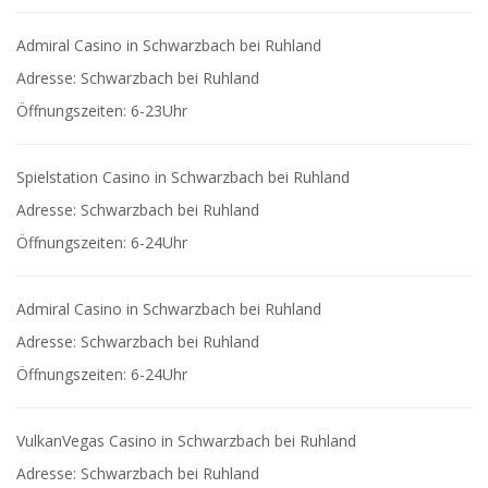
Admiral Casino in Schwarzbach bei Ruhland
Adresse: Schwarzbach bei Ruhland
Öffnungszeiten: 6-23Uhr
Spielstation Casino in Schwarzbach bei Ruhland
Adresse: Schwarzbach bei Ruhland
Öffnungszeiten: 6-24Uhr
Admiral Casino in Schwarzbach bei Ruhland
Adresse: Schwarzbach bei Ruhland
Öffnungszeiten: 6-24Uhr
VulkanVegas Casino in Schwarzbach bei Ruhland
Adresse: Schwarzbach bei Ruhland