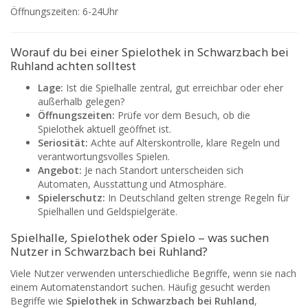
Öffnungszeiten: 6-24Uhr
Worauf du bei einer Spielothek in Schwarzbach bei
Ruhland achten solltest
Lage:
Ist die Spielhalle zentral, gut erreichbar oder eher
außerhalb gelegen?
Öffnungszeiten:
Prüfe vor dem Besuch, ob die
Spielothek aktuell geöffnet ist.
Seriosität:
Achte auf Alterskontrolle, klare Regeln und
verantwortungsvolles Spielen.
Angebot:
Je nach Standort unterscheiden sich
Automaten, Ausstattung und Atmosphäre.
Spielerschutz:
In Deutschland gelten strenge Regeln für
Spielhallen und Geldspielgeräte.
Spielhalle, Spielothek oder Spielo – was suchen
Nutzer in Schwarzbach bei Ruhland?
Viele Nutzer verwenden unterschiedliche Begriffe, wenn sie nach
einem Automatenstandort suchen. Häufig gesucht werden
Begriffe wie
Spielothek in Schwarzbach bei Ruhland
,