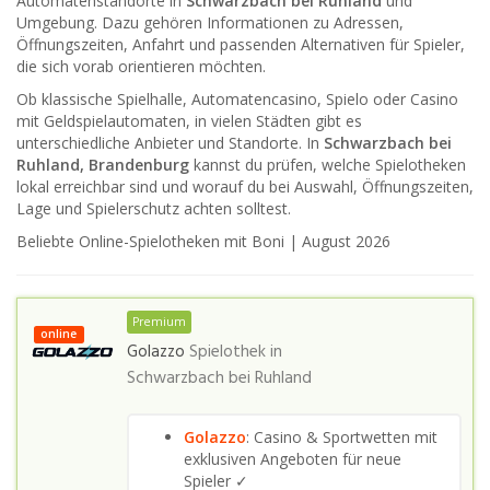
Automatenstandorte in
Schwarzbach bei Ruhland
und
Umgebung. Dazu gehören Informationen zu Adressen,
Öffnungszeiten, Anfahrt und passenden Alternativen für Spieler,
die sich vorab orientieren möchten.
Ob klassische Spielhalle, Automatencasino, Spielo oder Casino
mit Geldspielautomaten, in vielen Städten gibt es
unterschiedliche Anbieter und Standorte. In
Schwarzbach bei
Ruhland, Brandenburg
kannst du prüfen, welche Spielotheken
lokal erreichbar sind und worauf du bei Auswahl, Öffnungszeiten,
Lage und Spielerschutz achten solltest.
Beliebte Online-Spielotheken mit Boni | August 2026
Premium
online
Golazzo
Spielothek in
Schwarzbach bei Ruhland
Golazzo
: Casino & Sportwetten mit
exklusiven Angeboten für neue
Spieler ✓