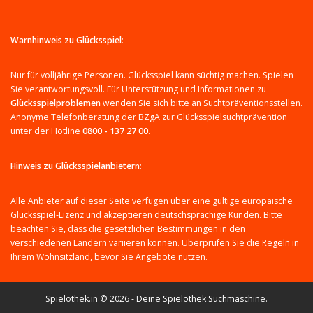
Warnhinweis zu Glücksspiel
:
Nur für volljährige Personen. Glücksspiel kann süchtig machen. Spielen
Sie verantwortungsvoll. Für Unterstützung und Informationen zu
Glücksspielproblemen
wenden Sie sich bitte an Suchtpräventionsstellen.
Anonyme Telefonberatung der BZgA zur Glücksspielsuchtprävention
unter der Hotline
0800 - 137 27 00
.
Hinweis zu Glücksspielanbietern
:
Alle Anbieter auf dieser Seite verfügen über eine gültige europäische
Glücksspiel-Lizenz und akzeptieren deutschsprachige Kunden. Bitte
beachten Sie, dass die gesetzlichen Bestimmungen in den
verschiedenen Ländern variieren können. Überprüfen Sie die Regeln in
Ihrem Wohnsitzland, bevor Sie Angebote nutzen.
Spielothek.in © 2026 - Deine Spielothek Suchmaschine.