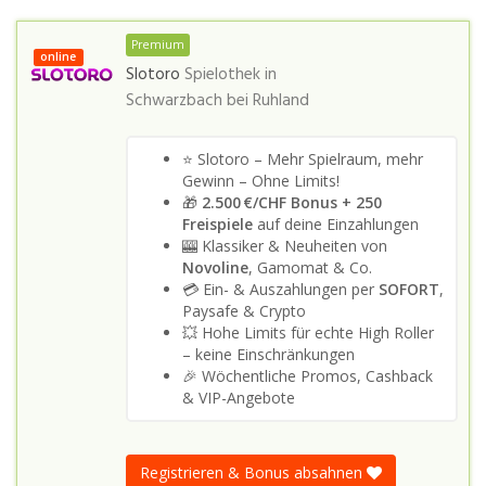
Premium
online
Slotoro
Spielothek in
Schwarzbach bei Ruhland
⭐ Slotoro – Mehr Spielraum, mehr
Gewinn – Ohne Limits!
🎁
2.500 €/CHF Bonus + 250
Freispiele
auf deine Einzahlungen
🎰 Klassiker & Neuheiten von
Novoline
, Gamomat & Co.
💳 Ein- & Auszahlungen per
SOFORT
,
Paysafe & Crypto
💥 Hohe Limits für echte High Roller
– keine Einschränkungen
🎉 Wöchentliche Promos, Cashback
& VIP-Angebote
Registrieren & Bonus absahnen