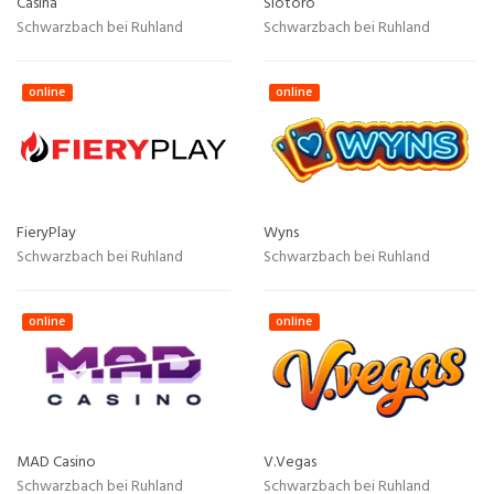
Casina
Slotoro
Schwarzbach bei Ruhland
Schwarzbach bei Ruhland
online
online
FieryPlay
Wyns
Schwarzbach bei Ruhland
Schwarzbach bei Ruhland
online
online
MAD Casino
V.Vegas
Schwarzbach bei Ruhland
Schwarzbach bei Ruhland