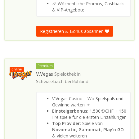
🎉 Wöchentliche Promos, Cashback
& VIP-Angebote
Registrieren & Bonus absahnen
Premium
online
V.Vegas
Spielothek in
Schwarzbach bei Ruhland
V.Vegas Casino – Wo Spielspaß und
Gewinne warten! ⭐
Einsteigerbonus:
1.500 €/CHF + 150
Freispiele für die ersten Einzahlungen
Top Provider:
Spiele von
Novomatic
,
Gamomat
,
Play’n GO
& vielen weiteren