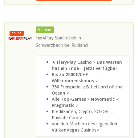
Premium
online
FieryPlay
Spielothek in
Schwarzbach bei Ruhland
★
FieryPlay Casino
>
Das Warten
hat ein Ende – Jetzt verfügbar!
Bis zu 2500€/CHF
Willkommensbonus
✓
350 Freispiele
, z.B. bei
Lord of the
Ocean
✓
Alle Top-Games
>
Novomatic
✓
Pragmatic
✓
Kreditkarten, Crypto, SOFORT,
Paysafe Card ✓
Von den Machern des legendären
VulkanVegas
Casinos✓