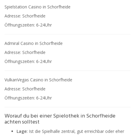
Spielstation Casino in Schorfheide
Adresse: Schorfheide
Öffnungszeiten: 6-24Uhr
Admiral Casino in Schorfheide
Adresse: Schorfheide
Öffnungszeiten: 6-24Uhr
VulkanVegas Casino in Schorfheide
Adresse: Schorfheide
Öffnungszeiten: 6-24Uhr
Worauf du bei einer Spielothek in Schorfheide
achten solltest
Lage:
Ist die Spielhalle zentral, gut erreichbar oder eher