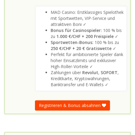
MAD Casino: Erstklassiges Spielothek
mit Sportwetten, VIP-Service und
attraktiven Boni ✓
Bonus für Casinospieler:
100 % bis
zu
1.000 €/CHF + 200 Freispiele
✓
Sportwetten-Bonus:
100 % bis zu
250 €/CHF + 20 € Gratiswette
✓
Perfekt für ambitionierte Spieler dank
hoher Einsatzlimits und exklusiver
High-Roller-Vorteile ✓
Zahlungen über
Revolut
,
SOFORT
,
Kreditkarte, Kryptowährungen,
Banktransfer und E-Wallets ✓
Registrieren & Bonus absahnen