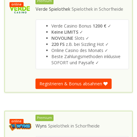
Premium
online
Verde Spielothek
Spielothek in
Schorfheide
Verde Casino Bonus
1200 €
✓
Keine LIMITS
✓
NOVOLINE
Slots ✓
220
FS
z.B. bei Sizzling Hot ✓
Online Casino des Monats ✓
Beste Zahlungsmethoden inklusive
SOFORT und Paysafe ✓
Registrieren & Bonus absahnen
Premium
online
Wyns
Spielothek in
Schorfheide