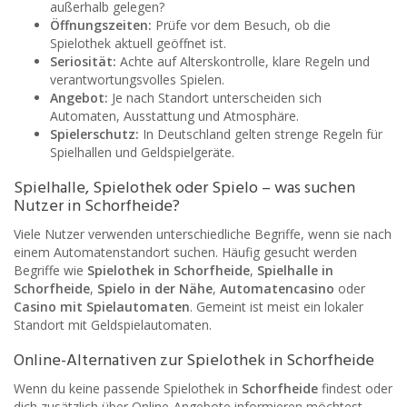
außerhalb gelegen?
Öffnungszeiten:
Prüfe vor dem Besuch, ob die
Spielothek aktuell geöffnet ist.
Seriosität:
Achte auf Alterskontrolle, klare Regeln und
verantwortungsvolles Spielen.
Angebot:
Je nach Standort unterscheiden sich
Automaten, Ausstattung und Atmosphäre.
Spielerschutz:
In Deutschland gelten strenge Regeln für
Spielhallen und Geldspielgeräte.
Spielhalle, Spielothek oder Spielo – was suchen
Nutzer in Schorfheide?
Viele Nutzer verwenden unterschiedliche Begriffe, wenn sie nach
einem Automatenstandort suchen. Häufig gesucht werden
Begriffe wie
Spielothek in Schorfheide
,
Spielhalle in
Schorfheide
,
Spielo in der Nähe
,
Automatencasino
oder
Casino mit Spielautomaten
. Gemeint ist meist ein lokaler
Standort mit Geldspielautomaten.
Online-Alternativen zur Spielothek in Schorfheide
Wenn du keine passende Spielothek in
Schorfheide
findest oder
dich zusätzlich über Online-Angebote informieren möchtest,