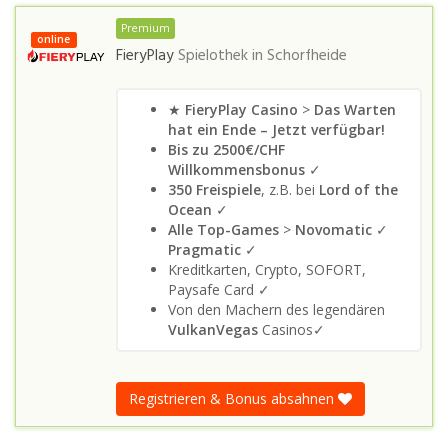
Premium
online
FieryPlay
Spielothek in
Schorfheide
★
FieryPlay Casino
>
Das Warten
hat ein Ende – Jetzt verfügbar!
Bis zu 2500€/CHF
Willkommensbonus
✓
350 Freispiele
, z.B. bei
Lord of the
Ocean
✓
Alle Top-Games
>
Novomatic
✓
Pragmatic
✓
Kreditkarten, Crypto, SOFORT,
Paysafe Card ✓
Von den Machern des legendären
VulkanVegas
Casinos✓
Registrieren & Bonus absahnen